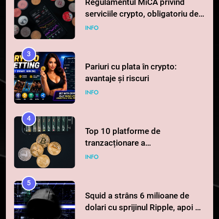
Regulamentul MiCA privind
serviciile crypto, obligatoriu de
la 1 iulie în România
INFO
3
Pariuri cu plata în crypto:
avantaje și riscuri
INFO
4
Top 10 platforme de
tranzacționare a
criptomonedelor în 2026
INFO
5
Squid a strâns 6 milioane de
dolari cu sprijinul Ripple, apoi a