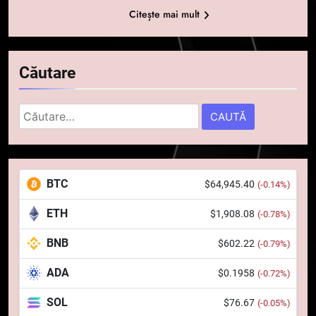
Citește mai mult
Căutare
Caută
după:
5
Squid a strâns 6 milioane de
BTC
$64,945.40
(-0.14%)
dolari cu sprijinul Ripple, apoi a
pierdut jumătate din aceștia
STIRI
ETH
$1,908.08
(-0.78%)
într-un atac cibernetic în mai
puțin de 24 de ore
BNB
$602.22
6
(-0.79%)
Banii digitali și arhitectura
ADA
$0.1958
(-0.72%)
încrederii: O nouă viziune asupra
banilor în era digitală
STIRI
SOL
$76.67
(-0.05%)