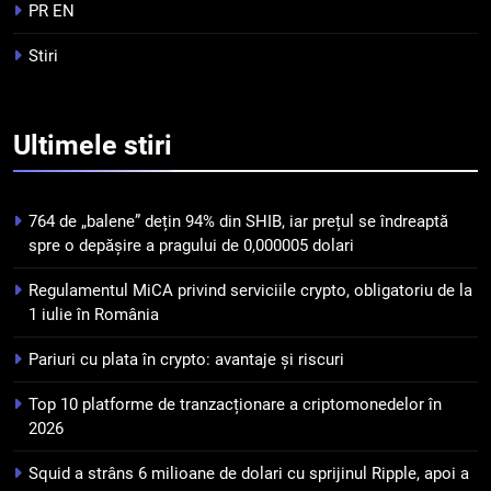
tranzacționare a
PR EN
criptomonedelor în 2026
INFO
Stiri
5
Squid a strâns 6 milioane de
Ultimele
stiri
dolari cu sprijinul Ripple, apoi a
pierdut jumătate din aceștia
STIRI
într-un atac cibernetic în mai
764 de „balene” dețin 94% din SHIB, iar prețul se îndreaptă
puțin de 24 de ore
6
spre o depășire a pragului de 0,000005 dolari
Banii digitali și arhitectura
Regulamentul MiCA privind serviciile crypto, obligatoriu de la
încrederii: O nouă viziune asupra
1 iulie în România
banilor în era digitală
STIRI
Pariuri cu plata în crypto: avantaje și riscuri
7
Top 10 platforme de tranzacționare a criptomonedelor în
WhiteBIT și FC Barcelona
2026
semnează un acord pe cinci ani
pentru a stimula implicarea
STIRI
Squid a strâns 6 milioane de dolari cu sprijinul Ripple, apoi a