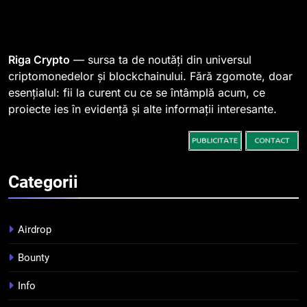
1
764 de „balene” dețin 94% din
SHIB, iar prețul se îndreaptă
spre o depășire a pragului de
STIRI
Riga Crypto
— sursa ta de noutăți din universul
0,000005 dolari
criptomonedelor și blockchainului. Fără zgomote, doar
esențialul: fii la curent cu ce se întâmplă acum, ce
2
proiecte ies în evidență și alte informații interesante.
Regulamentul MiCA privind
serviciile crypto, obligatoriu de
la 1 iulie în România
INFO
Categorii
3
Pariuri cu plata în crypto:
avantaje și riscuri
Airdrop
INFO
Bounty
4
Info
Top 10 platforme de