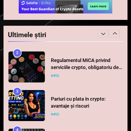
1
764 de „balene” dețin 94% din
SHIB, iar prețul se îndreaptă
Ultimele știri
spre o depășire a pragului de
STIRI
0,000005 dolari
2
Regulamentul MiCA privind
serviciile crypto, obligatoriu de
la 1 iulie în România
INFO
3
Pariuri cu plata în crypto:
avantaje și riscuri
INFO
4