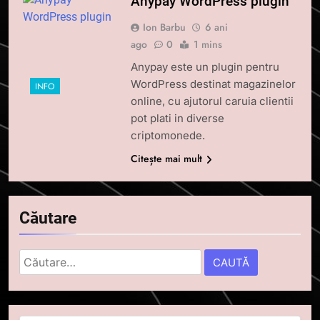
Anypay WordPress plugin
Ion Barbu
6 ani
ago
0
1 mins
Anypay este un plugin pentru
WordPress destinat magazinelor
INFO
online, cu ajutorul caruia clientii
pot plati in diverse
criptomonede.
Citește mai mult
Căutare
Caută
după:
5
Squid a strâns 6 milioane de