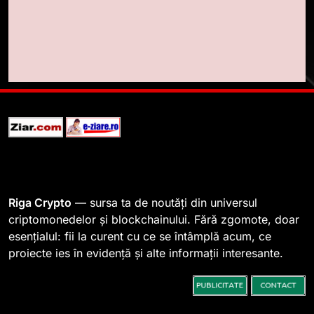
pentru a stimula implicarea
STIRI
fanilor și inovarea în domeniul
finanțelor digitale
8
Lavazza utilizează tehnologia
blockchain pentru a asigura
trasabilitatea cafelei
STIRI
1
764 de „balene” dețin 94% din
SHIB, iar prețul se îndreaptă
spre o depășire a pragului de
STIRI
Riga Crypto
— sursa ta de noutăți din universul
0,000005 dolari
criptomonedelor și blockchainului. Fără zgomote, doar
esențialul: fii la curent cu ce se întâmplă acum, ce
2
proiecte ies în evidență și alte informații interesante.
Regulamentul MiCA privind
serviciile crypto, obligatoriu de
la 1 iulie în România
INFO