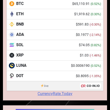
BTC
$65,110.91
(0.52%)
dolari cu sprijinul Ripple, apoi a
pierdut jumătate din aceștia
STIRI
ETH
$1,919.62
(0.30%)
într-un atac cibernetic în mai
puțin de 24 de ore
BNB
$591.83
6
(-0.30%)
Banii digitali și arhitectura
ADA
$0.1977
(-2.14%)
încrederii: O nouă viziune asupra
banilor în era digitală
STIRI
SOL
$74.05
(0.82%)
XRP
$1.03
(-1.46%)
7
WhiteBIT și FC Barcelona
LUNA
$0.0006190
(0.52%)
semnează un acord pe cinci ani
pentru a stimula implicarea
DOT
$0.8095
STIRI
(-1.35%)
fanilor și inovarea în domeniul
CO-IN.IO
live
finanțelor digitale
8
CurrencyRate.Today
Lavazza utilizează tehnologia
blockchain pentru a asigura
trasabilitatea cafelei
STIRI