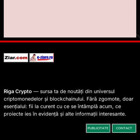
pentru a stimula implicarea
STIRI
fanilor și inovarea în domeniul
finanțelor digitale
8
Lavazza utilizează tehnologia
blockchain pentru a asigura
trasabilitatea cafelei
STIRI
1
764 de „balene” dețin 94% din
SHIB, iar prețul se îndreaptă
spre o depășire a pragului de
STIRI
Riga Crypto
— sursa ta de noutăți din universul
0,000005 dolari
criptomonedelor și blockchainului. Fără zgomote, doar
esențialul: fii la curent cu ce se întâmplă acum, ce
2
proiecte ies în evidență și alte informații interesante.
Regulamentul MiCA privind
serviciile crypto, obligatoriu de
la 1 iulie în România
INFO