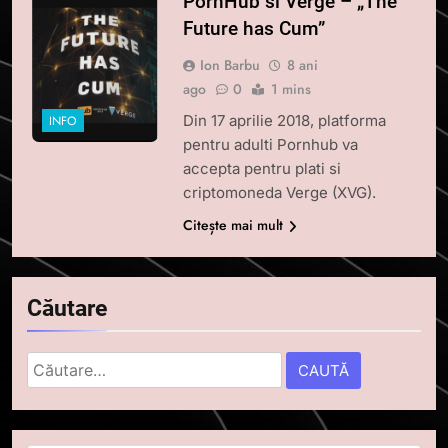
PornHub si Verge – „The
Future has Cum”
Ion Barbu
8 ani
ago
0
1 mins
Din 17 aprilie 2018, platforma
INFO
pentru adulti Pornhub va
accepta pentru plati si
criptomoneda Verge (XVG).
Citește mai mult
Căutare
Caută
după:
5
Squid a strâns 6 milioane de