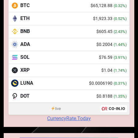
BTC
$65,128.88
(0.32%)
dolari cu sprijinul Ripple, apoi a
pierdut jumătate din aceștia
STIRI
ETH
$1,923.33
(0.52%)
într-un atac cibernetic în mai
puțin de 24 de ore
BNB
$605.45
6
(2.43%)
Banii digitali și arhitectura
ADA
$0.2004
(1.44%)
încrederii: O nouă viziune asupra
banilor în era digitală
STIRI
SOL
$76.59
(3.91%)
XRP
$1.04
(1.74%)
7
WhiteBIT și FC Barcelona
LUNA
$0.0006190
(0.31%)
semnează un acord pe cinci ani
pentru a stimula implicarea
DOT
$0.8188
STIRI
(1.35%)
fanilor și inovarea în domeniul
CO-IN.IO
live
finanțelor digitale
8
CurrencyRate.Today
Lavazza utilizează tehnologia
blockchain pentru a asigura
trasabilitatea cafelei
STIRI