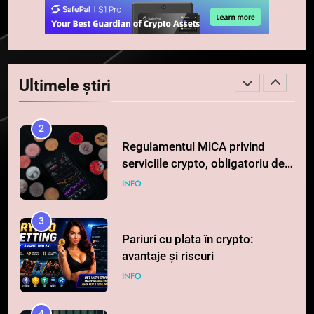
1
764 de „balene” dețin 94% din
SHIB, iar prețul se îndreaptă
Ultimele știri
spre o depășire a pragului de
STIRI
0,000005 dolari
2
Regulamentul MiCA privind
serviciile crypto, obligatoriu de
la 1 iulie în România
INFO
3
Pariuri cu plata în crypto:
avantaje și riscuri
INFO
4