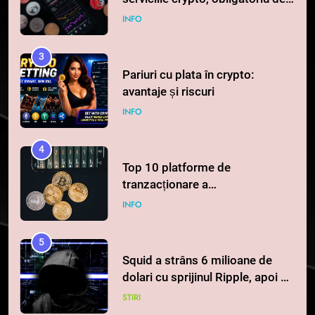
3
Pariuri cu plata în crypto:
avantaje și riscuri
INFO
4
Top 10 platforme de
tranzacționare a
criptomonedelor în 2026
INFO
5
Squid a strâns 6 milioane de
dolari cu sprijinul Ripple, apoi a
pierdut jumătate din aceștia
STIRI
într-un atac cibernetic în mai
puțin de 24 de ore
6
Banii digitali și arhitectura