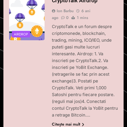
CryptoTalk Airdrop
Ion Barbu
6 ani
ago
0
1 mins
CryptoTalk e un forum despre
criptomonede, blockchain,
AIRDROP
trading, mining, ICO/IEO, unde
puteti gasi multe lucruri
interesante. Airdrop: 1. Va
inscrieti pe CryptoTalk.2. Va
inscrieti pe YoBit Exchange.
(retragerile se fac prin acest
exchange)3. Postati pe
CryptoTalk. Veti primi 1,000
Satoshi pentru fiecare postare.
(reguli mai jos)4. Conectati
contul CryptoTalk la YoBit pentru
a retrage Bitcoin….
Citește mai mult