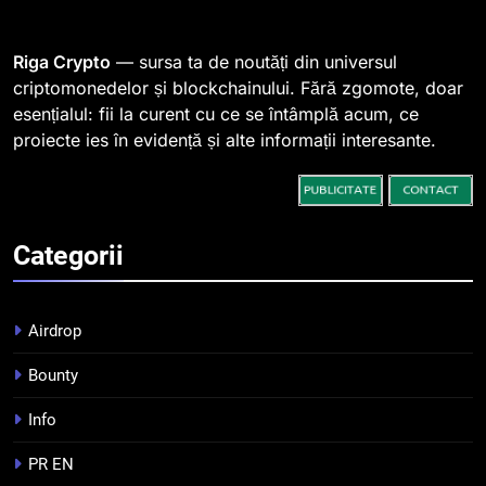
0,000005 dolari
2
Riga Crypto
— sursa ta de noutăți din universul
Regulamentul MiCA privind
criptomonedelor și blockchainului. Fără zgomote, doar
serviciile crypto, obligatoriu de
esențialul: fii la curent cu ce se întâmplă acum, ce
la 1 iulie în România
INFO
proiecte ies în evidență și alte informații interesante.
3
Pariuri cu plata în crypto:
avantaje și riscuri
Categorii
INFO
Airdrop
4
Top 10 platforme de
Bounty
tranzacționare a
criptomonedelor în 2026
INFO
Info
PR EN
5