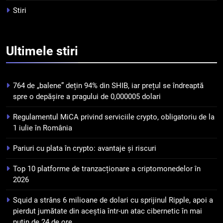
Squid a strâns 6 milioane de
Stiri
dolari cu sprijinul Ripple, apoi a
pierdut jumătate din aceștia
STIRI
într-un atac cibernetic în mai
Ultimele
stiri
puțin de 24 de ore
6
Banii digitali și arhitectura
încrederii: O nouă viziune asupra
764 de „balene” dețin 94% din SHIB, iar prețul se îndreaptă
banilor în era digitală
spre o depășire a pragului de 0,000005 dolari
STIRI
Regulamentul MiCA privind serviciile crypto, obligatoriu de la
7
1 iulie în România
WhiteBIT și FC Barcelona
Pariuri cu plata în crypto: avantaje și riscuri
semnează un acord pe cinci ani
pentru a stimula implicarea
STIRI
Top 10 platforme de tranzacționare a criptomonedelor în
fanilor și inovarea în domeniul
2026
finanțelor digitale
8
Squid a strâns 6 milioane de dolari cu sprijinul Ripple, apoi a
Lavazza utilizează tehnologia
pierdut jumătate din aceștia într-un atac cibernetic în mai
blockchain pentru a asigura
puțin de 24 de ore