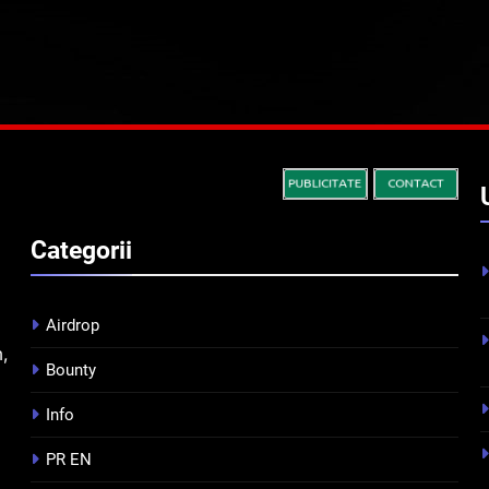
Categorii
Airdrop
m,
Bounty
Info
PR EN