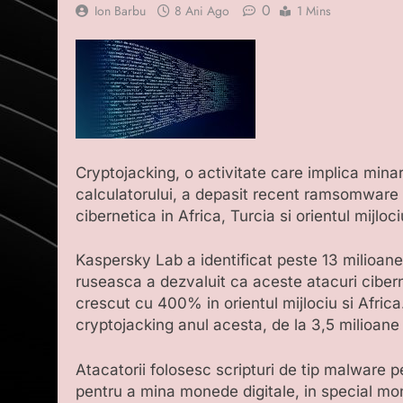
0
Ion Barbu
8 Ani Ago
1 Mins
Cryptojacking, o activitate care implica mina
calculatorului, a depasit recent ramsomware
cibernetica in Africa, Turcia si orientul mijlo
Kaspersky Lab a identificat peste 13 milioan
ruseasca a dezvaluit ca aceste atacuri cibe
crescut cu 400% in orientul mijlociu si Afric
cryptojacking anul acesta, de la 3,5 milioane 
Atacatorii folosesc scripturi de tip malware p
pentru a mina monede digitale, in special mo