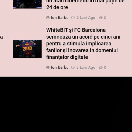
un atac cibernetic în mai puțin de
24 de ore
Ion Barbu
2 Luni Ago
0
WhiteBIT și FC Barcelona
ra
semnează un acord pe cinci ani
pentru a stimula implicarea
fanilor și inovarea în domeniul
finanțelor digitale
Ion Barbu
3 Luni Ago
0