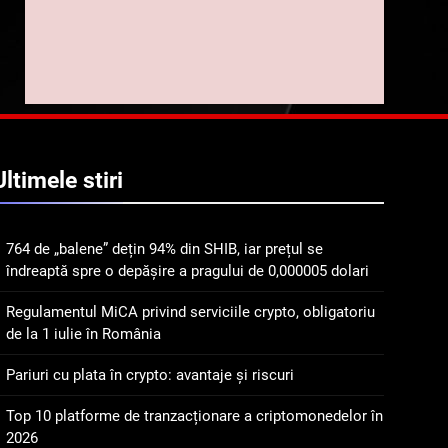
implicarea fanilor și
inovarea în domeniul
8
Lavazza utilizează
finanțelor digitale
tehnologia blockchain
pentru a asigura
STIRI
trasabilitatea cafelei
1
764 de „balene” dețin 94%
Ultimele
stiri
din SHIB, iar prețul se
îndreaptă spre o depășire
STIRI
a pragului de 0,000005
764 de „balene” dețin 94% din SHIB, iar prețul se
dolari
2
îndreaptă spre o depășire a pragului de 0,000005 dolari
Regulamentul MiCA
privind serviciile crypto,
Regulamentul MiCA privind serviciile crypto, obligatoriu
obligatoriu de la 1 iulie în
INFO
de la 1 iulie în România
România
3
Pariuri cu plata în crypto: avantaje și riscuri
Pariuri cu plata în crypto:
avantaje și riscuri
Top 10 platforme de tranzacționare a criptomonedelor în
2026
INFO