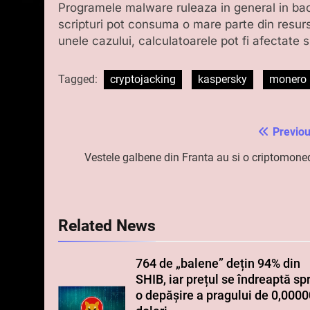
Programele malware ruleaza in general in bac
scripturi pot consuma o mare parte din resursel
unele cazului, calculatoarele pot fi afectate si
Tagged:
cryptojacking
kaspersky
monero
Previou
Navigare
în
Vestele galbene din Franta au si o criptomone
articole
Related News
764 de „balene” dețin 94% din
SHIB, iar prețul se îndreaptă sp
o depășire a pragului de 0,000