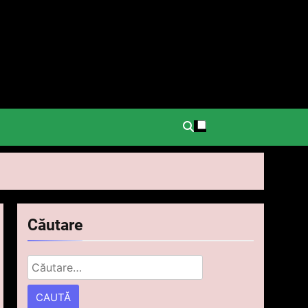
.
Căutare
Caută
după: