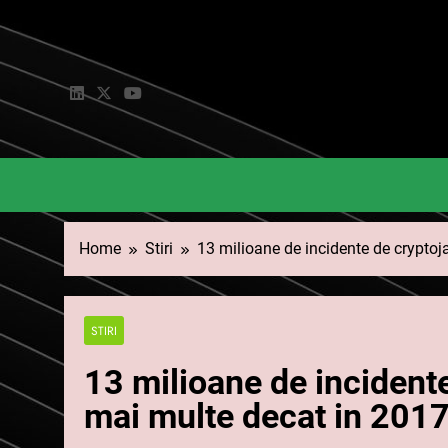
Skip
to
content
Home
Stiri
13 milioane de incidente de crypto
STIRI
13 milioane de incident
mai multe decat in 201