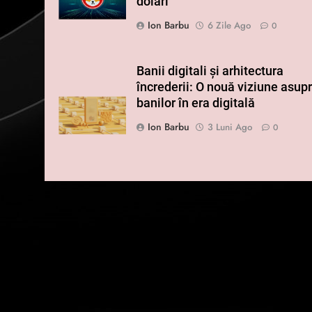
dolari
Ion Barbu
6 Zile Ago
0
Banii digitali și arhitectura
încrederii: O nouă viziune asup
banilor în era digitală
Ion Barbu
3 Luni Ago
0