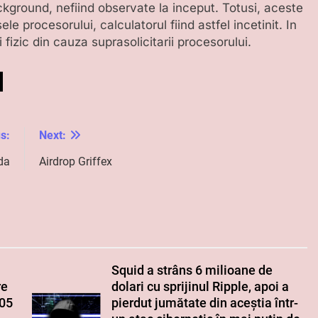
kground, nefiind observate la inceput. Totusi, aceste
e procesorului, calculatorul fiind astfel incetinit. In
 fizic din cauza suprasolicitarii procesorului.
s:
Next:
da
Airdrop Griffex
Squid a strâns 6 milioane de
re
dolari cu sprijinul Ripple, apoi a
005
pierdut jumătate din aceștia într-