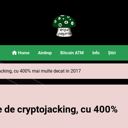
Riga Crypto
Știri Și Informații Despre Criptomonede
Home
Airdrop
Bitcoin ATM
Info
Știri
jacking, cu 400% mai multe decat in 2017
e de cryptojacking, cu 400%
7