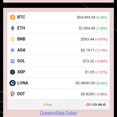
5
Squid a strâns 6 milioane de
BTC
$64,494.04
(0.24%)
dolari cu sprijinul Ripple, apoi a
pierdut jumătate din aceștia
STIRI
ETH
$1,904.00
(1.50%)
într-un atac cibernetic în mai
puțin de 24 de ore
BNB
$593.44
6
(-0.97%)
Banii digitali și arhitectura
ADA
$0.1917
(-1.13%)
încrederii: O nouă viziune asupra
banilor în era digitală
STIRI
SOL
$73.32
(-0.96%)
XRP
$1.05
(-1.57%)
7
WhiteBIT și FC Barcelona
LUNA
$0.0006130
(0.24%)
semnează un acord pe cinci ani
pentru a stimula implicarea
DOT
$0.8209
STIRI
(-3.08%)
fanilor și inovarea în domeniul
CO-IN.IO
live
finanțelor digitale
8
CurrencyRate.Today
Lavazza utilizează tehnologia