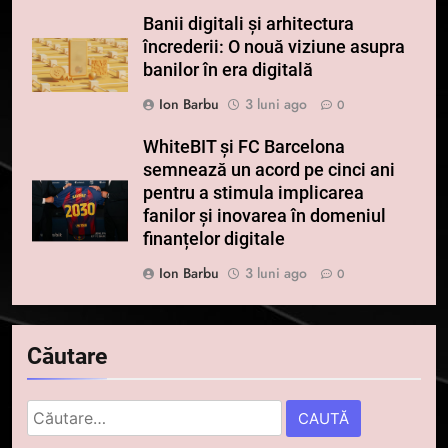
Banii digitali și arhitectura
încrederii: O nouă viziune asupra
banilor în era digitală
Ion Barbu
3 luni ago
0
WhiteBIT și FC Barcelona
semnează un acord pe cinci ani
pentru a stimula implicarea
fanilor și inovarea în domeniul
finanțelor digitale
Ion Barbu
3 luni ago
0
Căutare
Caută
după: