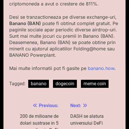
criptomoneda a avut o crestere de 811%.
Desi se tranzactioneaza pe diverse exchange-uri,
Banano (BAN)
poate fi obtinut complet gratuit. Pe
paginile sociale apar periodic diverse airdrop-uri.
Sunt mai multe jocuri cu premii in Banano (BAN).
Deasemenea, Banano (BAN) se poate obtine prin
minerit cu ajutorul aplicatiilor Folding@home sau
BANANO Powerplant.
Mai multe informatii pot fi gasite pe
banano.how
.
Tagged:
banano
dogecoin
meme coin
Previous:
Next:
Navigare
în
200 de milioane de
DASH se alatura
dolari sustrase in 5
universului DeFi
articole