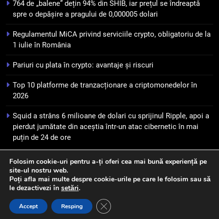
764 de „balene” dețin 94% din SHIB, iar prețul se îndreaptă
puțin de 24 de ore
6
spre o depășire a pragului de 0,000005 dolari
Banii digitali și arhitectura
Regulamentul MiCA privind serviciile crypto, obligatoriu de la
încrederii: O nouă viziune asupra
1 iulie în România
banilor în era digitală
STIRI
Pariuri cu plata în crypto: avantaje și riscuri
7
Top 10 platforme de tranzacționare a criptomonedelor în
WhiteBIT și FC Barcelona
2026
semnează un acord pe cinci ani
pentru a stimula implicarea
STIRI
Squid a strâns 6 milioane de dolari cu sprijinul Ripple, apoi a
fanilor și inovarea în domeniul
pierdut jumătate din aceștia într-un atac cibernetic în mai
finanțelor digitale
puțin de 24 de ore
8
Lavazza utilizează tehnologia
Folosim cookie-uri pentru a-ți oferi cea mai bună experiență pe
blockchain pentru a asigura
site-ul nostru web.
Newsmatic - News WordPress Theme 2026. Powered By
trasabilitatea cafelei
STIRI
Poți afla mai multe despre cookie-urile pe care le folosim sau să
.
BlazeThemes
le dezactivezi în
setări
.
Close GDPR Cookie Banner
Accept
Resping