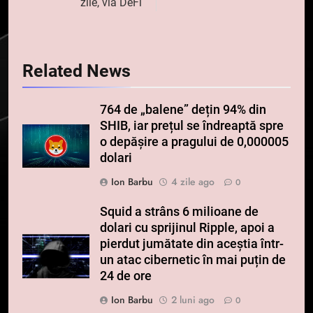
zile, via DeFi
Related News
764 de „balene” dețin 94% din
SHIB, iar prețul se îndreaptă spre
o depășire a pragului de 0,000005
dolari
Ion Barbu
4 zile ago
0
Squid a strâns 6 milioane de
dolari cu sprijinul Ripple, apoi a
pierdut jumătate din aceștia într-
un atac cibernetic în mai puțin de
24 de ore
Ion Barbu
2 luni ago
0