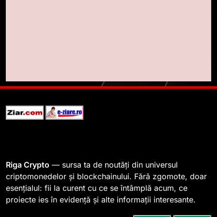
WhiteBIT și FC Barcelona
semnează un acord pe cinci ani
pentru a stimula implicarea
STIRI
fanilor și inovarea în domeniul
finanțelor digitale
8
Lavazza utilizează tehnologia
blockchain pentru a asigura
trasabilitatea cafelei
STIRI
1
764 de „balene” dețin 94% din
SHIB, iar prețul se îndreaptă
spre o depășire a pragului de
STIRI
Riga Crypto
— sursa ta de noutăți din universul
0,000005 dolari
criptomonedelor și blockchainului. Fără zgomote, doar
esențialul: fii la curent cu ce se întâmplă acum, ce
2
proiecte ies în evidență și alte informații interesante.
Regulamentul MiCA privind
serviciile crypto, obligatoriu de