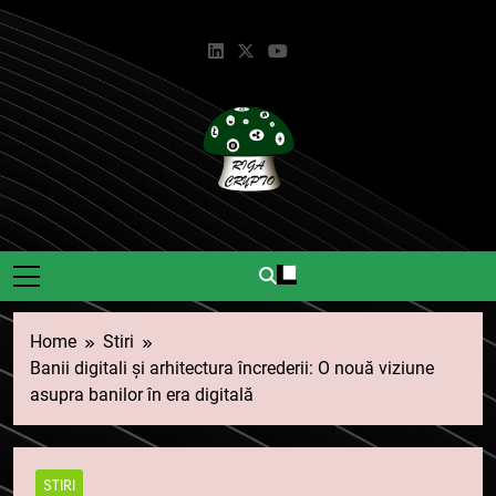
Skip
to
content
Riga Crypto
Știri Și Informații Despre
Criptomonede.
Home
Stiri
Banii digitali și arhitectura încrederii: O nouă viziune
asupra banilor în era digitală
STIRI