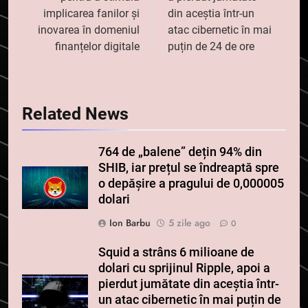
implicarea fanilor și
din aceștia într-un
inovarea în domeniul
atac cibernetic în mai
finanțelor digitale
puțin de 24 de ore
Related News
764 de „balene” dețin 94% din
SHIB, iar prețul se îndreaptă spre
o depășire a pragului de 0,000005
dolari
Ion Barbu
5 zile ago
0
Squid a strâns 6 milioane de
dolari cu sprijinul Ripple, apoi a
pierdut jumătate din aceștia într-
un atac cibernetic în mai puțin de