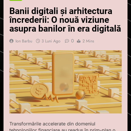
Banii digitali și arhitectura
încrederii: O nouă viziune
asupra banilor în era digitală
0
Ion Barbu
3 Luni Ago
2 Mins
Transformările accelerate din domeniul
tehnologiilor financiare au readus în prim-plan o