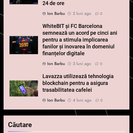
24 de ore
Ion Barbu
2 luni ago
0
WhiteBIT și FC Barcelona
semnează un acord pe cinci ani
pentru a stimula implicarea
fanilor și inovarea în domeniul
finanțelor digitale
Ion Barbu
3 luni ago
0
Lavazza utilizează tehnologia
blockchain pentru a asigura
trasabilitatea cafelei
Ion Barbu
4 luni ago
0
5
Căutare
Squid a strâns 6 milioane de