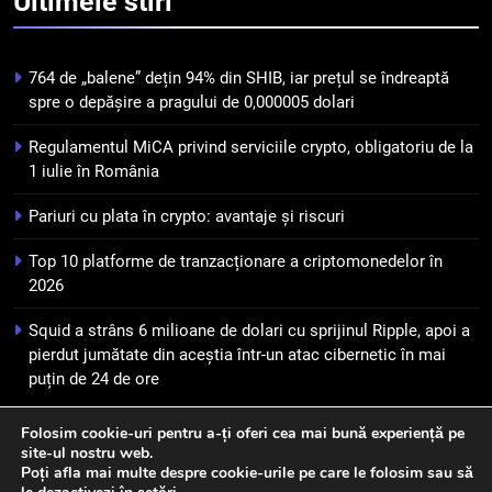
Ultimele
stiri
încrederii: O nouă viziune asupra
banilor în era digitală
STIRI
764 de „balene” dețin 94% din SHIB, iar prețul se îndreaptă
7
spre o depășire a pragului de 0,000005 dolari
WhiteBIT și FC Barcelona
Regulamentul MiCA privind serviciile crypto, obligatoriu de la
semnează un acord pe cinci ani
1 iulie în România
pentru a stimula implicarea
STIRI
fanilor și inovarea în domeniul
Pariuri cu plata în crypto: avantaje și riscuri
finanțelor digitale
8
Top 10 platforme de tranzacționare a criptomonedelor în
Lavazza utilizează tehnologia
2026
blockchain pentru a asigura
trasabilitatea cafelei
STIRI
Squid a strâns 6 milioane de dolari cu sprijinul Ripple, apoi a
pierdut jumătate din aceștia într-un atac cibernetic în mai
puțin de 24 de ore
Folosim cookie-uri pentru a-ți oferi cea mai bună experiență pe
site-ul nostru web.
Newsmatic - News WordPress Theme 2026. Powered By
Poți afla mai multe despre cookie-urile pe care le folosim sau să
.
BlazeThemes