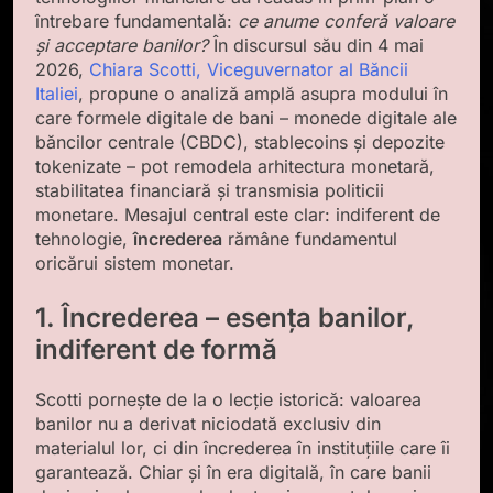
întrebare fundamentală:
ce anume conferă valoare
și acceptare banilor?
În discursul său din 4 mai
2026,
Chiara Scotti, Viceguvernator al Băncii
Italiei
, propune o analiză amplă asupra modului în
care formele digitale de bani – monede digitale ale
băncilor centrale (CBDC), stablecoins și depozite
tokenizate – pot remodela arhitectura monetară,
stabilitatea financiară și transmisia politicii
monetare. Mesajul central este clar: indiferent de
tehnologie,
încrederea
rămâne fundamentul
oricărui sistem monetar.
1. Încrederea – esența banilor,
indiferent de formă
Scotti pornește de la o lecție istorică: valoarea
banilor nu a derivat niciodată exclusiv din
materialul lor, ci din încrederea în instituțiile care îi
garantează. Chiar și în era digitală, în care banii