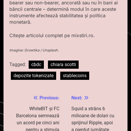
bearer sau non-bearer, ancorată sau nu în bani ai
băncii centrale – determină modul în care aceste
instrumente afectează stabilitatea și politica
monetară.
Citește articolul complet pe mixstiri.ro.
Imagine: Growtika / Unsplash.
Tagged:
cbdc
chiara scotti
depozite tokenizate
stablecoins
Previous:
Next:
Navigare
în
WhiteBIT și FC
Squid a strâns 6
Barcelona semnează
milioane de dolari cu
articole
un acord pe cinci ani
sprijinul Ripple, apoi
pentru a stimula
a pierdut jumătate