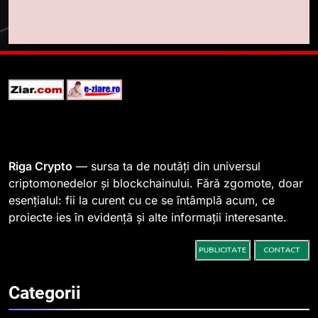
1
764 de „balene” dețin 94% din
SHIB, iar prețul se îndreaptă
spre o depășire a pragului de
STIRI
0,000005 dolari
2
Regulamentul MiCA privind
serviciile crypto, obligatoriu de
la 1 iulie în România
INFO
Riga Crypto
— sursa ta de noutăți din universul
criptomonedelor și blockchainului. Fără zgomote, doar
esențialul: fii la curent cu ce se întâmplă acum, ce
3
proiecte ies în evidență și alte informații interesante.
Pariuri cu plata în crypto:
avantaje și riscuri
INFO
Categorii
4
Top 10 platforme de