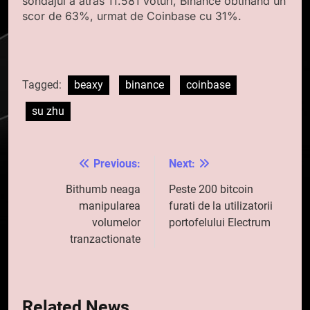
sondajul a atras 11.581 voturi, Binance obtinand un
scor de 63%, urmat de Coinbase cu 31%.
Tagged:
beaxy
binance
coinbase
su zhu
Previous:
Next:
Navigare
în
Bithumb neaga
Peste 200 bitcoin
manipularea
furati de la utilizatorii
articole
volumelor
portofelului Electrum
tranzactionate
Related News