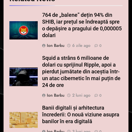
764 de „balene” dețin 94% din
SHIB, iar prețul se îndreaptă spre
o depășire a pragului de 0,000005
dolari
Ion Barbu
6 zile ago
0
Squid a strâns 6 milioane de
dolari cu sprijinul Ripple, apoi a
pierdut jumătate din aceștia într-
un atac cibernetic în mai puțin de
24 de ore
Ion Barbu
2 luni ago
0
Banii digitali și arhitectura
încrederii: O nouă viziune asupra
banilor în era digitală
Ion Barbu
3 luni ago
0