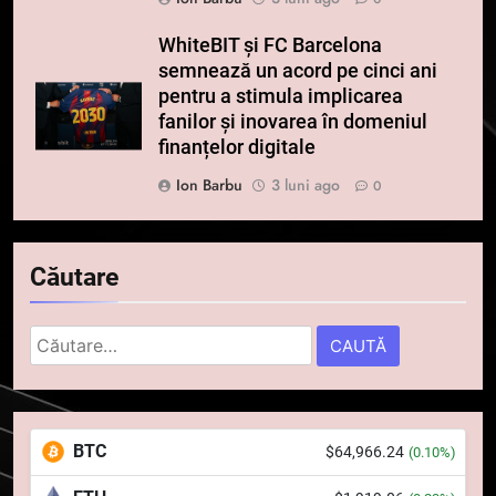
WhiteBIT și FC Barcelona
semnează un acord pe cinci ani
pentru a stimula implicarea
fanilor și inovarea în domeniul
finanțelor digitale
Ion Barbu
3 luni ago
0
5
Căutare
Squid a strâns 6 milioane de
dolari cu sprijinul Ripple, apoi a
pierdut jumătate din aceștia
Caută
STIRI
într-un atac cibernetic în mai
după:
puțin de 24 de ore
6
Banii digitali și arhitectura
BTC
$64,966.24
(0.10%)
încrederii: O nouă viziune asupra
banilor în era digitală
STIRI