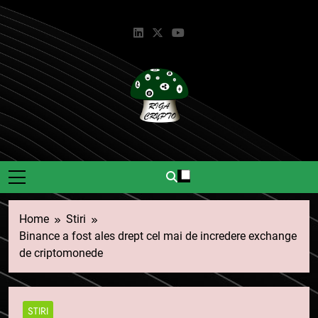
Skip
to
content
Riga Crypto
Știri Și Informații Despre
Criptomonede.
Home
Stiri
Binance a fost ales drept cel mai de incredere exchange
de criptomonede
STIRI