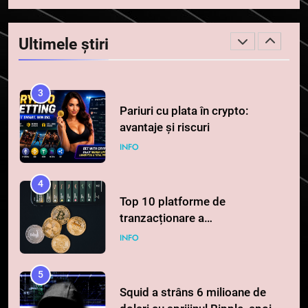
Regulamentul MiCA privind
serviciile crypto, obligatoriu de
Ultimele știri
la 1 iulie în România
INFO
3
Pariuri cu plata în crypto:
avantaje și riscuri
INFO
4
Top 10 platforme de
tranzacționare a
criptomonedelor în 2026
INFO
5
Squid a strâns 6 milioane de
dolari cu sprijinul Ripple, apoi a