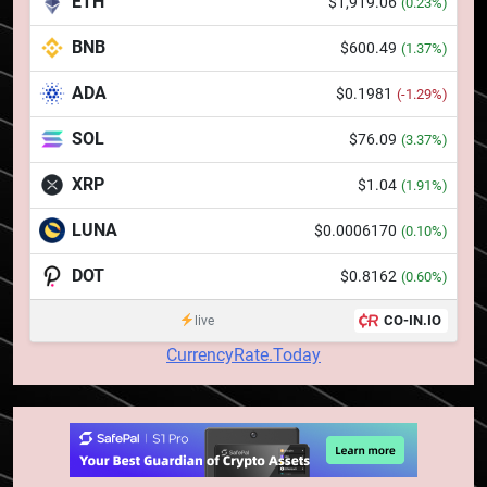
ETH
$1,919.06
(0.23%)
BNB
$600.49
7
(1.37%)
WhiteBIT și FC Barcelona
ADA
$0.1981
(-1.29%)
semnează un acord pe cinci ani
pentru a stimula implicarea
STIRI
SOL
$76.09
(3.37%)
fanilor și inovarea în domeniul
finanțelor digitale
XRP
$1.04
(1.91%)
8
Lavazza utilizează tehnologia
LUNA
$0.0006170
(0.10%)
blockchain pentru a asigura
trasabilitatea cafelei
DOT
$0.8162
STIRI
(0.60%)
CO-IN.IO
live
1
CurrencyRate.Today
764 de „balene” dețin 94% din
SHIB, iar prețul se îndreaptă
spre o depășire a pragului de
STIRI
0,000005 dolari
2