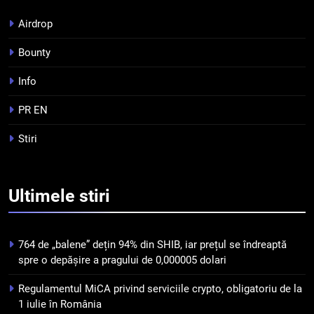
tranzacționare a
Airdrop
criptomonedelor în 2026
INFO
Bounty
5
Info
Squid a strâns 6 milioane de
dolari cu sprijinul Ripple, apoi a
PR EN
pierdut jumătate din aceștia
STIRI
Stiri
într-un atac cibernetic în mai
puțin de 24 de ore
6
Banii digitali și arhitectura
Ultimele
stiri
încrederii: O nouă viziune asupra
banilor în era digitală
STIRI
764 de „balene” dețin 94% din SHIB, iar prețul se îndreaptă
7
spre o depășire a pragului de 0,000005 dolari
WhiteBIT și FC Barcelona
Regulamentul MiCA privind serviciile crypto, obligatoriu de la
semnează un acord pe cinci ani
1 iulie în România
pentru a stimula implicarea
STIRI