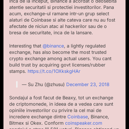
Inca de la inceput, Binance a acordat o deosebita
atentie securitatii si protectiei investitorilor. Pana
acum, exchange-ul ramane intr-un grup select
alaturi de Coinbase si alte cateva care nu au fost
afectate de niciun atac al hackerilor sau de o
bresa de securitate, inca de la lansare.
Interesting that
@binance
, a lightly regulated
exchange, has also become the most trusted
crypto exchange among actual users. You cant
build trust by acquiring govt licenses/rubber
stamps.
https://t.co/1OXkskgHAr
— Su Zhu (@zhusu)
December 23, 2018
Sondajul a fost facut de Beaxy, tot un exchange
de criptomonede, in ideea de a vedea care sunt
opiniile investorilor cu privire la cel mai de
incredere exchange dintre
Coinbase
, Binance,
Bitmex si Okex. Conform
coinspeaker.com