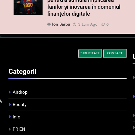
pentru a stimula implicarea
fanilor și inovarea în domeniul
finanțelor digitale
Ion Barbu
3 Luni Ago
0
Categorii
Airdrop
m,
Bounty
Info
PR EN