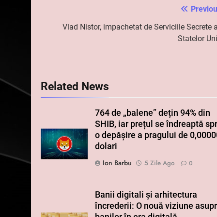
Previou
Navigare
în
Vlad Nistor, impachetat de Serviciile Secrete 
Statelor Un
articole
Related News
764 de „balene” dețin 94% din
SHIB, iar prețul se îndreaptă sp
o depășire a pragului de 0,000
dolari
Ion Barbu
5 Zile Ago
0
Banii digitali și arhitectura
încrederii: O nouă viziune asup