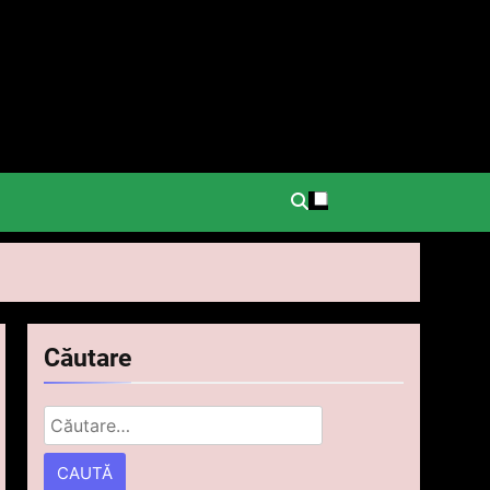
.
Căutare
Caută
după: