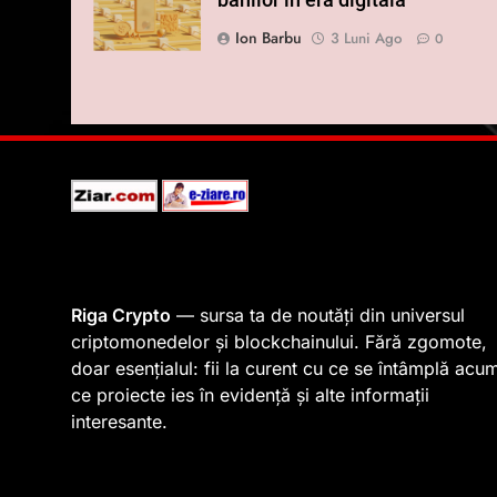
banilor în era digitală
Ion Barbu
3 Luni Ago
0
Riga Crypto
— sursa ta de noutăți din universul
criptomonedelor și blockchainului. Fără zgomote,
doar esențialul: fii la curent cu ce se întâmplă acu
ce proiecte ies în evidență și alte informații
interesante.