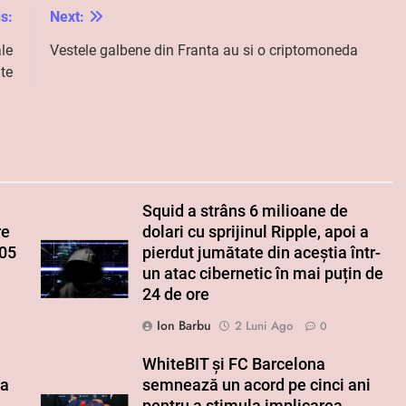
s:
Next:
ale
Vestele galbene din Franta au si o criptomoneda
ite
Squid a strâns 6 milioane de
re
dolari cu sprijinul Ripple, apoi a
005
pierdut jumătate din aceștia într-
un atac cibernetic în mai puțin de
24 de ore
Ion Barbu
2 Luni Ago
0
WhiteBIT și FC Barcelona
ra
semnează un acord pe cinci ani