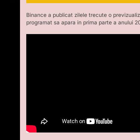
Binance a publicat zilele trecute o previzual
programat sa apara in prima parte a anului 2