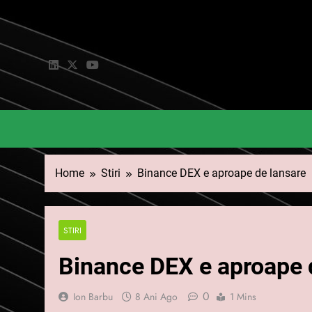
Skip
to
content
Home
Stiri
Binance DEX e aproape de lansare
STIRI
Binance DEX e aproape 
0
Ion Barbu
8 Ani Ago
1 Mins