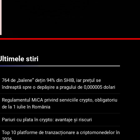
4
Top 10 platforme de
tranzacționare a
criptomonedelor în 2026
INFO
5
Squid a strâns 6 milioane
Ultimele
stiri
de dolari cu sprijinul
Ripple, apoi a pierdut
STIRI
jumătate din aceștia într-
764 de „balene” dețin 94% din SHIB, iar prețul se
un atac cibernetic în mai
6
îndreaptă spre o depășire a pragului de 0,000005 dolari
Banii digitali și arhitectura
puțin de 24 de ore
încrederii: O nouă viziune
Regulamentul MiCA privind serviciile crypto, obligatoriu
asupra banilor în era
STIRI
de la 1 iulie în România
digitală
7
Pariuri cu plata în crypto: avantaje și riscuri
WhiteBIT și FC Barcelona
semnează un acord pe
Top 10 platforme de tranzacționare a criptomonedelor în
cinci ani pentru a stimula
2026
STIRI