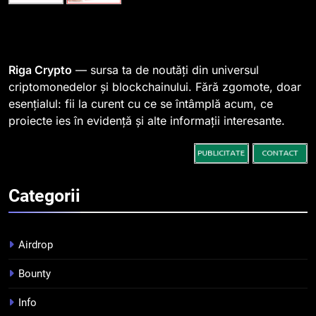
1
764 de „balene” dețin 94% din
SHIB, iar prețul se îndreaptă
spre o depășire a pragului de
STIRI
Riga Crypto
— sursa ta de noutăți din universul
0,000005 dolari
criptomonedelor și blockchainului. Fără zgomote, doar
esențialul: fii la curent cu ce se întâmplă acum, ce
2
proiecte ies în evidență și alte informații interesante.
Regulamentul MiCA privind
serviciile crypto, obligatoriu de
la 1 iulie în România
INFO
Categorii
3
Pariuri cu plata în crypto:
avantaje și riscuri
Airdrop
INFO
Bounty
4
Info
Top 10 platforme de