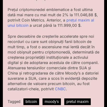
Prețul criptomonedei emblematice a fost ultima
dată mai mare cu mai mult de 2% la 111.046,88 $,
potrivit Coin Metrics. Anterior, a
prețul maxim al
unui bitcoin
a urcat până la 111.999,00 $.
Spre deosebire de creșterile accelerate spre noi
recorduri cu care sunt obișnuiți fanii bitcoin de
mult timp, a fost o ascensiune mai lentă decât în
mod obișnuit pentru criptomonedă, determinată de
creșterea proprietății instituționale a activului
digital și de adoptarea acestuia de către companii.
Atenuarea tensiunilor comerciale dintre SUA și
China și retrogradarea de către Moody’s a datoriei
suverane a SUA, care a scos în evidență depozite
alternative de valoare precum bitcoin, au fost
catalizatori-cheie, potrivit
CNBC
.
Tagged:
bitcoin
moody's
pretul maxim