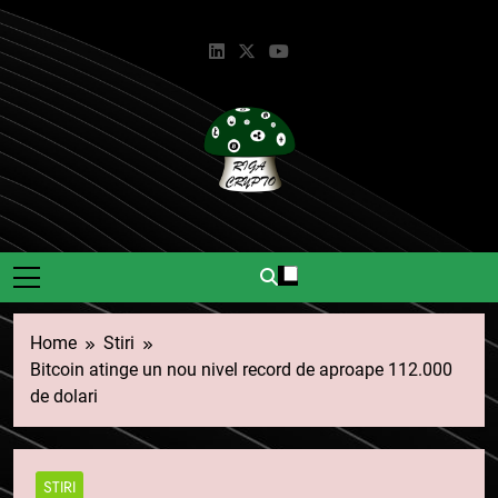
Skip
to
content
Riga Crypto
Știri Și Informații Despre
Criptomonede.
Home
Stiri
Bitcoin atinge un nou nivel record de aproape 112.000
de dolari
STIRI