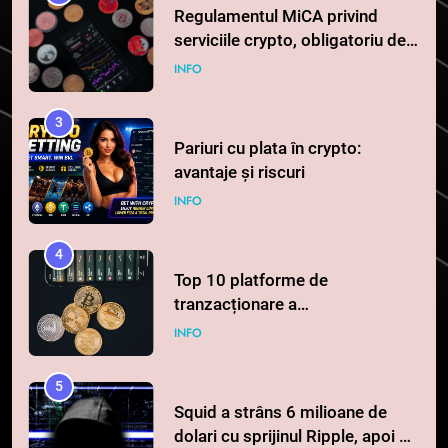
Regulamentul MiCA privind
serviciile crypto, obligatoriu de
la 1 iulie în România
INFO
3
Pariuri cu plata în crypto:
avantaje și riscuri
INFO
4
Top 10 platforme de
tranzacționare a
criptomonedelor în 2026
INFO
5
Squid a strâns 6 milioane de
dolari cu sprijinul Ripple, apoi a