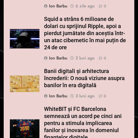
Ion Barbu
6 zile ago
0
Squid a strâns 6 milioane de
dolari cu sprijinul Ripple, apoi a
pierdut jumătate din aceștia într-
un atac cibernetic în mai puțin de
24 de ore
Ion Barbu
2 luni ago
0
Banii digitali și arhitectura
încrederii: O nouă viziune asupra
banilor în era digitală
Ion Barbu
3 luni ago
0
WhiteBIT și FC Barcelona
semnează un acord pe cinci ani
pentru a stimula implicarea
fanilor și inovarea în domeniul
finanțelor digitale