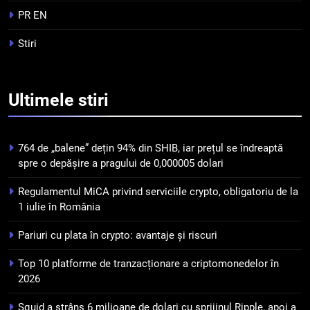
tranzacționare a
PR EN
criptomonedelor în 2026
INFO
Stiri
5
Squid a strâns 6 milioane de
Ultimele
stiri
dolari cu sprijinul Ripple, apoi a
pierdut jumătate din aceștia
STIRI
într-un atac cibernetic în mai
764 de „balene” dețin 94% din SHIB, iar prețul se îndreaptă
puțin de 24 de ore
6
spre o depășire a pragului de 0,000005 dolari
Banii digitali și arhitectura
Regulamentul MiCA privind serviciile crypto, obligatoriu de la
încrederii: O nouă viziune asupra
1 iulie în România
banilor în era digitală
STIRI
Pariuri cu plata în crypto: avantaje și riscuri
7
Top 10 platforme de tranzacționare a criptomonedelor în
WhiteBIT și FC Barcelona
2026
semnează un acord pe cinci ani
pentru a stimula implicarea
STIRI
Squid a strâns 6 milioane de dolari cu sprijinul Ripple, apoi a