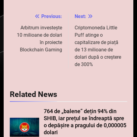
Previous:
Next:
Navigare
în
Arbitrum investește
Criptomoneda Little
10 milioane de dolari
Puff atinge o
articole
în proiecte
capitalizare de piață
Blockchain Gaming
de 13 milioane de
dolari după o creștere
de 300%
Related News
764 de „balene” dețin 94% din
SHIB, iar prețul se îndreaptă spre
o depășire a pragului de 0,000005
dolari