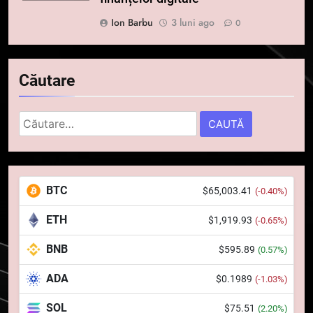
Ion Barbu
3 luni ago
0
Căutare
Caută
după:
5
Squid a strâns 6 milioane de
BTC
$65,003.41
(-0.40%)
dolari cu sprijinul Ripple, apoi a
pierdut jumătate din aceștia
STIRI
ETH
$1,919.93
(-0.65%)
într-un atac cibernetic în mai
puțin de 24 de ore
BNB
$595.89
6
(0.57%)
Banii digitali și arhitectura
ADA
$0.1989
(-1.03%)
încrederii: O nouă viziune asupra
banilor în era digitală
STIRI
SOL
$75.51
(2.20%)