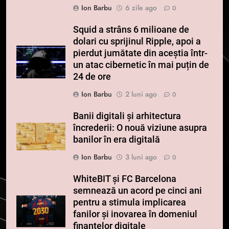
Ion Barbu
6 zile ago
0
Squid a strâns 6 milioane de
dolari cu sprijinul Ripple, apoi a
pierdut jumătate din aceștia într-
un atac cibernetic în mai puțin de
24 de ore
Ion Barbu
2 luni ago
0
Banii digitali și arhitectura
încrederii: O nouă viziune asupra
banilor în era digitală
Ion Barbu
3 luni ago
0
WhiteBIT și FC Barcelona
semnează un acord pe cinci ani
pentru a stimula implicarea
fanilor și inovarea în domeniul
finanțelor digitale