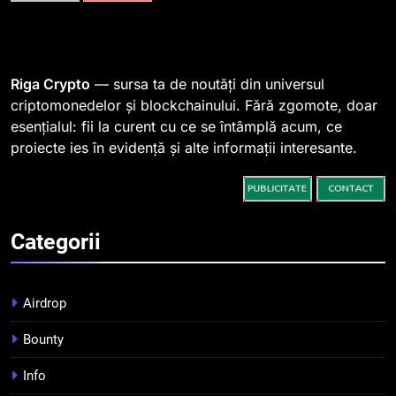
spre o depășire a pragului de
STIRI
0,000005 dolari
2
Riga Crypto
— sursa ta de noutăți din universul
Regulamentul MiCA privind
criptomonedelor și blockchainului. Fără zgomote, doar
serviciile crypto, obligatoriu de
esențialul: fii la curent cu ce se întâmplă acum, ce
la 1 iulie în România
INFO
proiecte ies în evidență și alte informații interesante.
3
Pariuri cu plata în crypto:
avantaje și riscuri
Categorii
INFO
4
Airdrop
Top 10 platforme de
tranzacționare a
Bounty
criptomonedelor în 2026
INFO
Info