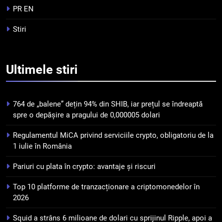
PR EN
5
Squid a strâns 6 milioane de
Stiri
dolari cu sprijinul Ripple, apoi a
pierdut jumătate din aceștia
STIRI
într-un atac cibernetic în mai
Ultimele
stiri
puțin de 24 de ore
6
Banii digitali și arhitectura
încrederii: O nouă viziune asupra
764 de „balene” dețin 94% din SHIB, iar prețul se îndreaptă
banilor în era digitală
STIRI
spre o depășire a pragului de 0,000005 dolari
Regulamentul MiCA privind serviciile crypto, obligatoriu de la
7
1 iulie în România
WhiteBIT și FC Barcelona
semnează un acord pe cinci ani
Pariuri cu plata în crypto: avantaje și riscuri
pentru a stimula implicarea
STIRI
Top 10 platforme de tranzacționare a criptomonedelor în
fanilor și inovarea în domeniul
2026
finanțelor digitale
8
Lavazza utilizează tehnologia
Squid a strâns 6 milioane de dolari cu sprijinul Ripple, apoi a