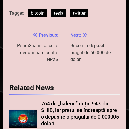
Tagged:
bitcoin
tesla
twitter
Previous:
Next:
Navigare
în
PundiX ia in calcul o
Bitcoin a depasit
denominare pentru
pragul de 50.000 de
articole
NPXS
dolari
Related News
764 de „balene” dețin 94% din
SHIB, iar prețul se îndreaptă spre
o depășire a pragului de 0,000005
dolari