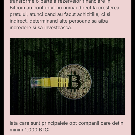
transforme o parte a rezervelor financiare in
Bitcoin au contribuit nu numai direct la cresterea
pretului, atunci cand au facut achizitiile, ci si
indirect, determinand alte persoane sa aiba
incredere si sa investeasca.
Iata care sunt principalele opt companii care detin
minim 1.000 BTC: