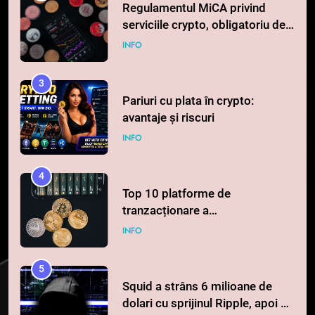
3
Pariuri cu plata în crypto:
avantaje și riscuri
INFO
4
Top 10 platforme de
tranzacționare a
criptomonedelor în 2026
INFO
5
Squid a strâns 6 milioane de
dolari cu sprijinul Ripple, apoi a
pierdut jumătate din aceștia
STIRI
într-un atac cibernetic în mai
puțin de 24 de ore
6