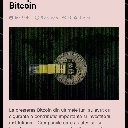
Bitcoin
0
Ion Barbu
5 Ani Ago
1 Mins
La cresterea Bitcoin din ultimele luni au avut cu
siguranta o contributie importanta si investitorii
institutionali. Companiile care au ales sa-si