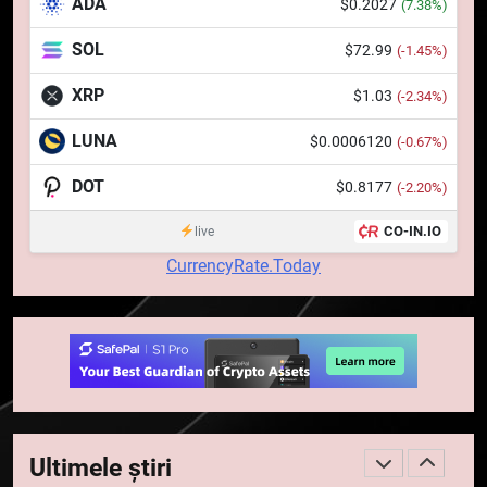
ADA
$0.2027
(7.38%)
semnează un acord pe cinci ani
pentru a stimula implicarea
STIRI
SOL
$72.99
(-1.45%)
fanilor și inovarea în domeniul
finanțelor digitale
XRP
$1.03
(-2.34%)
8
Lavazza utilizează tehnologia
LUNA
$0.0006120
(-0.67%)
blockchain pentru a asigura
trasabilitatea cafelei
DOT
$0.8177
STIRI
(-2.20%)
CO-IN.IO
live
1
CurrencyRate.Today
764 de „balene” dețin 94% din
SHIB, iar prețul se îndreaptă
spre o depășire a pragului de
STIRI
0,000005 dolari
2
Regulamentul MiCA privind
serviciile crypto, obligatoriu de
Ultimele știri
la 1 iulie în România
INFO