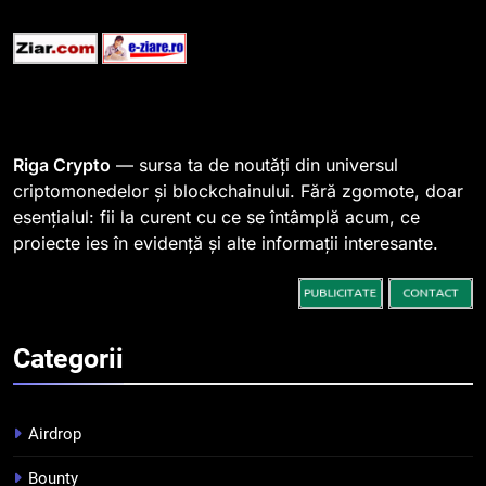
spre o depășire a pragului de
STIRI
0,000005 dolari
2
Regulamentul MiCA privind
serviciile crypto, obligatoriu de
la 1 iulie în România
INFO
Riga Crypto
— sursa ta de noutăți din universul
criptomonedelor și blockchainului. Fără zgomote, doar
esențialul: fii la curent cu ce se întâmplă acum, ce
3
proiecte ies în evidență și alte informații interesante.
Pariuri cu plata în crypto:
avantaje și riscuri
INFO
Categorii
4
Top 10 platforme de
tranzacționare a
Airdrop
criptomonedelor în 2026
INFO
Bounty