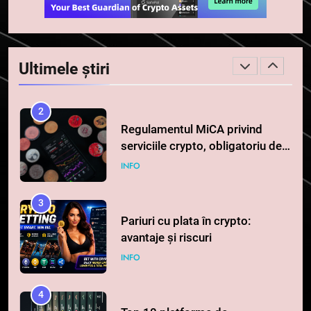
1
764 de „balene” dețin 94% din
SHIB, iar prețul se îndreaptă
Ultimele știri
spre o depășire a pragului de
STIRI
0,000005 dolari
2
Regulamentul MiCA privind
serviciile crypto, obligatoriu de
la 1 iulie în România
INFO
3
Pariuri cu plata în crypto:
avantaje și riscuri
INFO
4