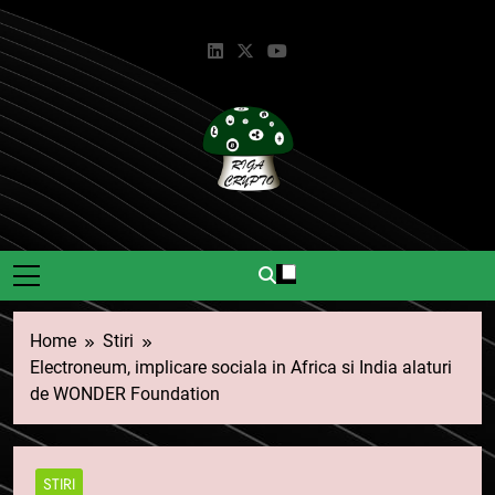
Skip
to
content
Riga Crypto
Știri Și Informații Despre
Criptomonede.
Home
Stiri
Electroneum, implicare sociala in Africa si India alaturi
de WONDER Foundation
STIRI