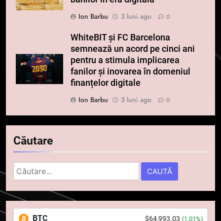
Ion Barbu
3 luni ago
0
WhiteBIT și FC Barcelona
semnează un acord pe cinci ani
pentru a stimula implicarea
fanilor și inovarea în domeniul
finanțelor digitale
Ion Barbu
3 luni ago
0
Căutare
Caută
după:
5
Squid a strâns 6 milioane de
BTC
$64,993.03
(1.01%)
dolari cu sprijinul Ripple, apoi a