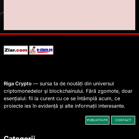
STIRI
fanilor și inovarea în domeniul
finanțelor digitale
8
Lavazza utilizează tehnologia
blockchain pentru a asigura
trasabilitatea cafelei
STIRI
1
764 de „balene” dețin 94% din
SHIB, iar prețul se îndreaptă
spre o depășire a pragului de
STIRI
Riga Crypto
— sursa ta de noutăți din universul
0,000005 dolari
criptomonedelor și blockchainului. Fără zgomote, doar
esențialul: fii la curent cu ce se întâmplă acum, ce
2
proiecte ies în evidență și alte informații interesante.
Regulamentul MiCA privind
serviciile crypto, obligatoriu de
la 1 iulie în România
INFO
Categorii