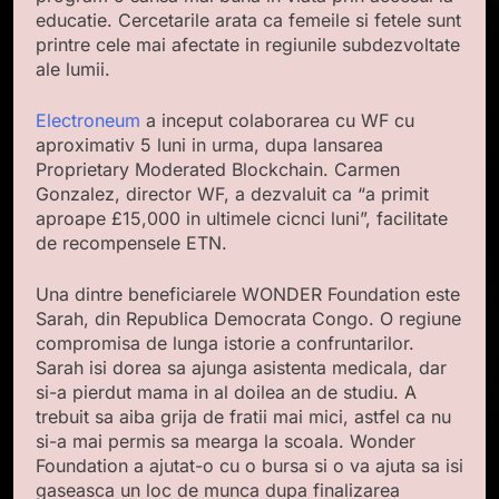
educatie. Cercetarile arata ca femeile si fetele sunt
printre cele mai afectate in regiunile subdezvoltate
ale lumii.
Electroneum
a inceput colaborarea cu WF cu
aproximativ 5 luni in urma, dupa lansarea
Proprietary Moderated Blockchain. Carmen
Gonzalez, director WF, a dezvaluit ca “a primit
aproape £15,000 in ultimele cicnci luni”, facilitate
de recompensele ETN.
Una dintre beneficiarele WONDER Foundation este
Sarah, din Republica Democrata Congo. O regiune
compromisa de lunga istorie a confruntarilor.
Sarah isi dorea sa ajunga asistenta medicala, dar
si-a pierdut mama in al doilea an de studiu. A
trebuit sa aiba grija de fratii mai mici, astfel ca nu
si-a mai permis sa mearga la scoala. Wonder
Foundation a ajutat-o cu o bursa si o va ajuta sa isi
gaseasca un loc de munca dupa finalizarea