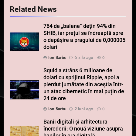
Related News
764 de „balene” dețin 94% din
SHIB, iar prețul se îndreaptă spre
o depășire a pragului de 0,000005
dolari
Ion Barbu
6 zile ago
0
Squid a strâns 6 milioane de
dolari cu sprijinul Ripple, apoi a
pierdut jumătate din aceștia într-
un atac cibernetic în mai puțin de
24 de ore
Ion Barbu
2 luni ago
0
Banii digitali și arhitectura
încrederii: O nouă viziune asupra
banilor în era digitală