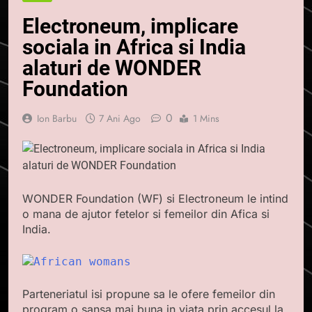
Electroneum, implicare
sociala in Africa si India
alaturi de WONDER
Foundation
0
Ion Barbu
7 Ani Ago
1 Mins
WONDER Foundation (WF) si Electroneum le intind
o mana de ajutor fetelor si femeilor din Afica si
India.
Parteneriatul isi propune sa le ofere femeilor din
program o sansa mai buna in viata prin accesul la