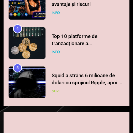
avantaje și riscuri
INFO
4
Top 10 platforme de
tranzacționare a
criptomonedelor în 2026
INFO
5
Squid a strâns 6 milioane de
dolari cu sprijinul Ripple, apoi a
pierdut jumătate din aceștia
STIRI
într-un atac cibernetic în mai
puțin de 24 de ore
6
Banii digitali și arhitectura
încrederii: O nouă viziune asupra
banilor în era digitală
STIRI