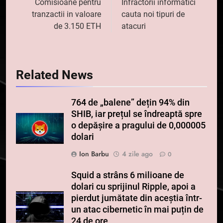
în
Comisioane pentru
Infractorii informatici
tranzactii in valoare
cauta noi tipuri de
articole
de 3.150 ETH
atacuri
Related News
764 de „balene” dețin 94% din
SHIB, iar prețul se îndreaptă spre
o depășire a pragului de 0,000005
dolari
Ion Barbu
4 zile ago
0
Squid a strâns 6 milioane de
dolari cu sprijinul Ripple, apoi a
pierdut jumătate din aceștia într-
un atac cibernetic în mai puțin de
24 de ore