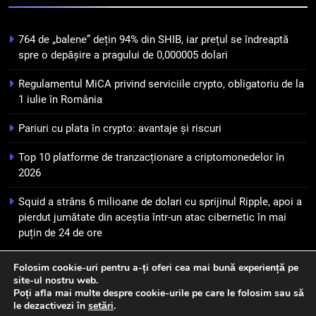
pierdut jumătate din aceștia
STIRI
într-un atac cibernetic în mai
puțin de 24 de ore
764 de „balene” dețin 94% din SHIB, iar prețul se îndreaptă
6
spre o depășire a pragului de 0,000005 dolari
Banii digitali și arhitectura
încrederii: O nouă viziune asupra
Regulamentul MiCA privind serviciile crypto, obligatoriu de la
banilor în era digitală
1 iulie în România
STIRI
Pariuri cu plata în crypto: avantaje și riscuri
7
WhiteBIT și FC Barcelona
Top 10 platforme de tranzacționare a criptomonedelor în
2026
semnează un acord pe cinci ani
pentru a stimula implicarea
STIRI
Squid a strâns 6 milioane de dolari cu sprijinul Ripple, apoi a
fanilor și inovarea în domeniul
pierdut jumătate din aceștia într-un atac cibernetic în mai
finanțelor digitale
puțin de 24 de ore
8
Lavazza utilizează tehnologia
blockchain pentru a asigura
Folosim cookie-uri pentru a-ți oferi cea mai bună experiență pe
site-ul nostru web.
trasabilitatea cafelei
Newsmatic - News WordPress Theme 2026. Powered By
STIRI
Poți afla mai multe despre cookie-urile pe care le folosim sau să
.
BlazeThemes
le dezactivezi în
setări
.