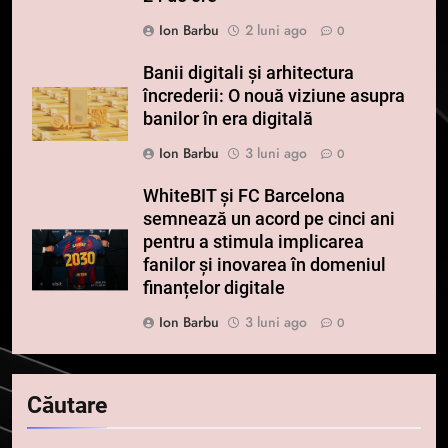
Ion Barbu
2 luni ago
0
Banii digitali și arhitectura
încrederii: O nouă viziune asupra
banilor în era digitală
Ion Barbu
3 luni ago
0
WhiteBIT și FC Barcelona
semnează un acord pe cinci ani
pentru a stimula implicarea
fanilor și inovarea în domeniul
finanțelor digitale
Ion Barbu
3 luni ago
0
Căutare