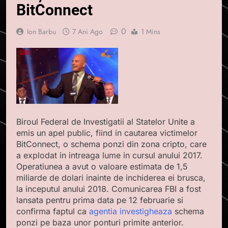
BitConnect
0
Ion Barbu
7 Ani Ago
1 Mins
Biroul Federal de Investigatii al Statelor Unite a
emis un apel public, fiind in cautarea victimelor
BitConnect, o schema ponzi din zona cripto, care
a explodat in intreaga lume in cursul anului 2017.
Operatiunea a avut o valoare estimata de 1,5
miliarde de dolari inainte de inchiderea ei brusca,
la inceputul anului 2018. Comunicarea FBI a fost
lansata pentru prima data pe 12 februarie si
confirma faptul ca
agentia investigheaza
schema
ponzi pe baza unor ponturi primite anterior.