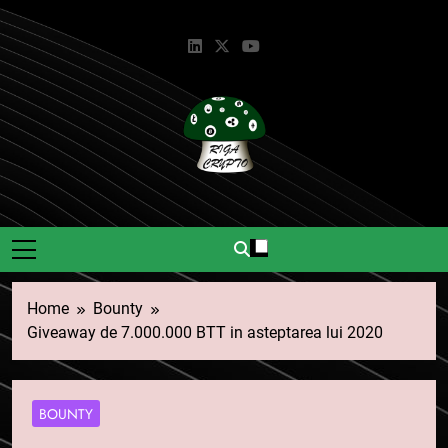
Skip
to
content
Riga Crypto
Știri Și Informații Despre
Criptomonede.
Home
Bounty
Giveaway de 7.000.000 BTT in asteptarea lui 2020
BOUNTY