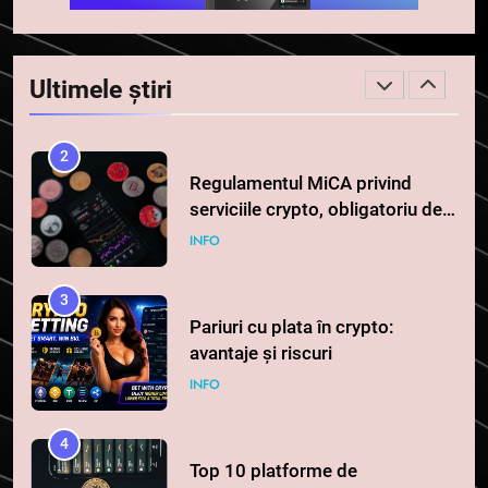
764 de „balene” dețin 94% din
SHIB, iar prețul se îndreaptă
spre o depășire a pragului de
STIRI
Ultimele știri
0,000005 dolari
2
Regulamentul MiCA privind
serviciile crypto, obligatoriu de
la 1 iulie în România
INFO
3
Pariuri cu plata în crypto:
avantaje și riscuri
INFO
4
Top 10 platforme de
tranzacționare a