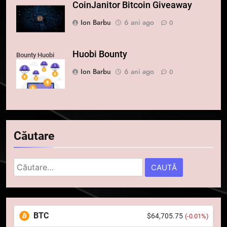
CoinJanitor Bitcoin Giveaway
Ion Barbu
6 ani ago
0
Huobi Bounty
Bounty Huobi
Ion Barbu
6 ani ago
0
Căutare
Caută
după:
5
Squid a strâns 6 milioane de
dolari cu sprijinul Ripple, apoi a
pierdut jumătate din aceștia
BTC
$64,705.75
(-0.01%)
STIRI
într-un atac cibernetic în mai