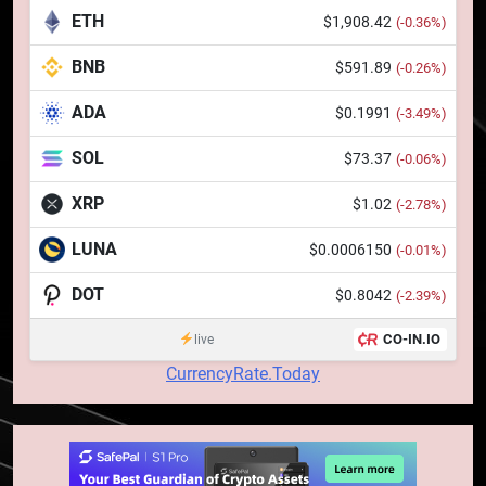
ETH
$1,908.42
(-0.36%)
puțin de 24 de ore
6
Banii digitali și arhitectura
BNB
$591.89
(-0.26%)
încrederii: O nouă viziune asupra
ADA
$0.1991
(-3.49%)
banilor în era digitală
STIRI
SOL
$73.37
(-0.06%)
7
XRP
$1.02
(-2.78%)
WhiteBIT și FC Barcelona
semnează un acord pe cinci ani
LUNA
$0.0006150
(-0.01%)
pentru a stimula implicarea
STIRI
fanilor și inovarea în domeniul
DOT
$0.8042
(-2.39%)
finanțelor digitale
8
CO-IN.IO
live
Lavazza utilizează tehnologia
CurrencyRate.Today
blockchain pentru a asigura
trasabilitatea cafelei
STIRI
1