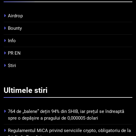
avantaje și riscuri
INFO
Airdrop
4
Bounty
Top 10 platforme de
Info
tranzacționare a
criptomonedelor în 2026
INFO
PR EN
Stiri
5
Squid a strâns 6 milioane de
dolari cu sprijinul Ripple, apoi a
Ultimele
stiri
pierdut jumătate din aceștia
STIRI
într-un atac cibernetic în mai
puțin de 24 de ore
6
764 de „balene” dețin 94% din SHIB, iar prețul se îndreaptă
Banii digitali și arhitectura
spre o depășire a pragului de 0,000005 dolari
încrederii: O nouă viziune asupra
banilor în era digitală
Regulamentul MiCA privind serviciile crypto, obligatoriu de la
STIRI