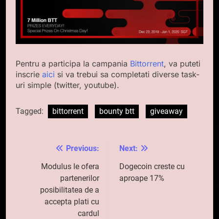
Pentru a participa la campania
Bittorrent
, va puteti
inscrie
aici
si va trebui sa completati diverse task-
uri simple (twitter, youtube).
Tagged:
bittorrent
bounty btt
giveaway
Previous:
Next:
Navigare
în
Modulus le ofera
Dogecoin creste cu
partenerilor
aproape 17%
articole
posibilitatea de a
accepta plati cu
cardul