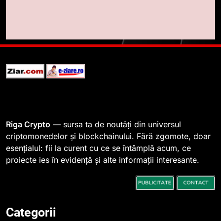
8
Lavazza utilizează tehnologia
blockchain pentru a asigura
trasabilitatea cafelei
STIRI
1
764 de „balene” dețin 94% din
SHIB, iar prețul se îndreaptă
spre o depășire a pragului de
STIRI
0,000005 dolari
Riga Crypto
— sursa ta de noutăți din universul
2
criptomonedelor și blockchainului. Fără zgomote, doar
esențialul: fii la curent cu ce se întâmplă acum, ce
Regulamentul MiCA privind
proiecte ies în evidență și alte informații interesante.
serviciile crypto, obligatoriu de
la 1 iulie în România
INFO
3
Categorii
Pariuri cu plata în crypto: