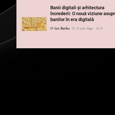
Banii digitali și arhitectura
încrederii: O nouă viziune asup
banilor în era digitală
Ion Barbu
3 Luni Ago
0