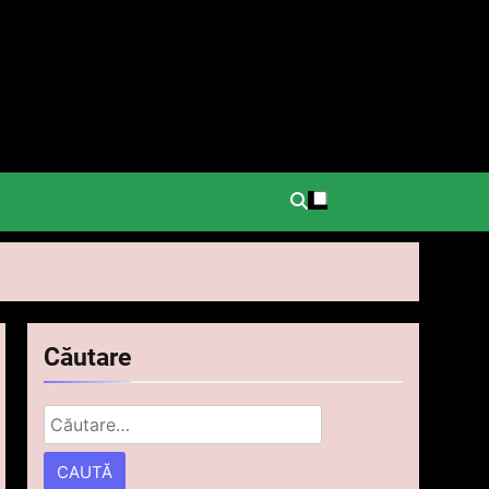
.
Căutare
Caută
după: