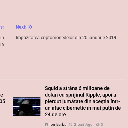
s:
Next:
in
Impozitarea criptomonedelor din 20 ianuarie 2019
ia
Squid a strâns 6 milioane de
re
dolari cu sprijinul Ripple, apoi a
005
pierdut jumătate din aceștia într-
un atac cibernetic în mai puțin de
24 de ore
Ion Barbu
2 Luni Ago
0