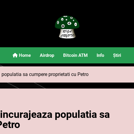
Riga Crypto
Știri Și Informații Despre Criptomonede
Home
Airdrop
Bitcoin ATM
Info
Știri
 populatia sa cumpere proprietati cu Petro
incurajeaza populatia sa
Petro