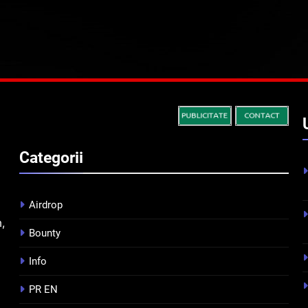
Categorii
Airdrop
m,
Bounty
Info
PR EN