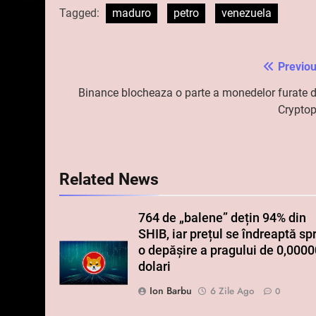
Tagged:
maduro
petro
venezuela
Previou
Navigare
în
Binance blocheaza o parte a monedelor furate d
Cryptop
articole
Related News
764 de „balene” dețin 94% din
SHIB, iar prețul se îndreaptă sp
o depășire a pragului de 0,000
dolari
Ion Barbu
6 Zile Ago
0