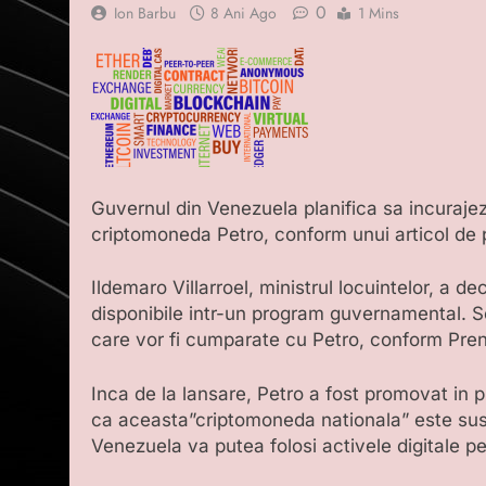
0
Ion Barbu
8 Ani Ago
1 Mins
Guvernul din Venezuela planifica sa incuraje
criptomoneda Petro, conform unui articol de
Ildemaro Villarroel, ministrul locuintelor, a de
disponibile intr-un program guvernamental. S
care vor fi cumparate cu Petro, conform Pren
Inca de la lansare, Petro a fost promovat in 
ca aceasta”criptomoneda nationala” este susti
Venezuela va putea folosi activele digitale p