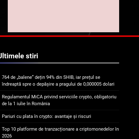
implicarea fanilor și
inovarea în domeniul
8
Lavazza utilizează
finanțelor digitale
tehnologia blockchain
pentru a asigura
STIRI
trasabilitatea cafelei
1
764 de „balene” dețin 94%
Ultimele
stiri
din SHIB, iar prețul se
îndreaptă spre o depășire
STIRI
a pragului de 0,000005
764 de „balene” dețin 94% din SHIB, iar prețul se
dolari
2
îndreaptă spre o depășire a pragului de 0,000005 dolari
Regulamentul MiCA
privind serviciile crypto,
Regulamentul MiCA privind serviciile crypto, obligatoriu
obligatoriu de la 1 iulie în
INFO
de la 1 iulie în România
România
3
Pariuri cu plata în crypto: avantaje și riscuri
Pariuri cu plata în crypto:
avantaje și riscuri
Top 10 platforme de tranzacționare a criptomonedelor în
2026
INFO