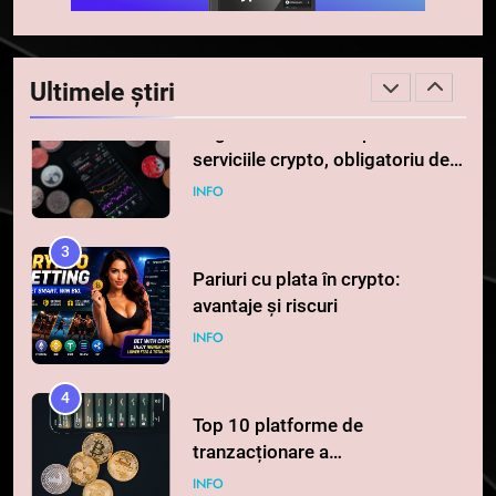
2
Regulamentul MiCA privind
serviciile crypto, obligatoriu de
Ultimele știri
la 1 iulie în România
INFO
3
Pariuri cu plata în crypto:
avantaje și riscuri
INFO
4
Top 10 platforme de
tranzacționare a
criptomonedelor în 2026
INFO
5
Squid a strâns 6 milioane de