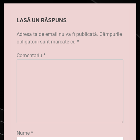
LASĂ UN RĂSPUNS
Adresa ta de email nu va fi publicată.
Câmpurile
obligatorii sunt marcate cu
*
Comentariu
*
Nume
*