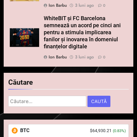
Ion Barbu
3 luni ago
0
WhiteBIT și FC Barcelona
semnează un acord pe cinci ani
pentru a stimula implicarea
fanilor și inovarea în domeniul
finanțelor digitale
Ion Barbu
3 luni ago
0
5
Căutare
Squid a strâns 6 milioane de
dolari cu sprijinul Ripple, apoi a
pierdut jumătate din aceștia
Caută
STIRI
într-un atac cibernetic în mai
după:
puțin de 24 de ore
6
Banii digitali și arhitectura
BTC
$64,930.21
(0.83%)
încrederii: O nouă viziune asupra