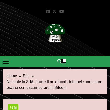
Skip
to
content
Riga Crypto
Știri Și Informații Despre
Criptomonede.
Home
Stiri
Nebunie in SUA: hackerii au atacat sistemele unui mare
oras si cer rascumparare în Bitcoin
STIRI