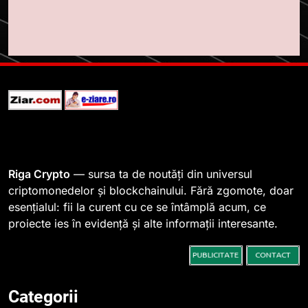
1
764 de „balene” dețin 94% din
SHIB, iar prețul se îndreaptă
spre o depășire a pragului de
STIRI
0,000005 dolari
2
Regulamentul MiCA privind
serviciile crypto, obligatoriu de
la 1 iulie în România
INFO
Riga Crypto
— sursa ta de noutăți din universul
criptomonedelor și blockchainului. Fără zgomote, doar
esențialul: fii la curent cu ce se întâmplă acum, ce
3
proiecte ies în evidență și alte informații interesante.
Pariuri cu plata în crypto:
avantaje și riscuri
INFO
Categorii
4