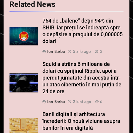
Related News
764 de „balene” dețin 94% din
SHIB, iar prețul se îndreaptă spre
o depășire a pragului de 0,000005
dolari
Ion Barbu
5 zile ago
0
Squid a strâns 6 milioane de
dolari cu sprijinul Ripple, apoi a
pierdut jumătate din aceștia într-
un atac cibernetic în mai puțin de
24 de ore
Ion Barbu
2 luni ago
0
Banii digitali și arhitectura
încrederii: O nouă viziune asupra
banilor în era digitală