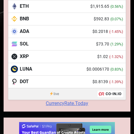
banilor în era digitală
STIRI
ETH
$1,915.65
(0.56%)
BNB
$592.83
7
(0.07%)
WhiteBIT și FC Barcelona
ADA
$0.2018
(-1.45%)
semnează un acord pe cinci ani
pentru a stimula implicarea
STIRI
SOL
$73.70
(1.29%)
fanilor și inovarea în domeniul
finanțelor digitale
XRP
$1.02
(-1.32%)
8
Lavazza utilizează tehnologia
LUNA
$0.0006170
(0.83%)
blockchain pentru a asigura
trasabilitatea cafelei
DOT
$0.8139
STIRI
(-1.39%)
CO-IN.IO
live
1
CurrencyRate.Today
764 de „balene” dețin 94% din
SHIB, iar prețul se îndreaptă
spre o depășire a pragului de
STIRI
0,000005 dolari