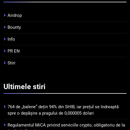
Top 10 platforme de
tranzacționare a
Airdrop
criptomonedelor în 2026
INFO
Bounty
5
Info
Squid a strâns 6 milioane de
dolari cu sprijinul Ripple, apoi a
PR EN
pierdut jumătate din aceștia
STIRI
Stiri
într-un atac cibernetic în mai
puțin de 24 de ore
6
Banii digitali și arhitectura
Ultimele
stiri
încrederii: O nouă viziune asupra
banilor în era digitală
STIRI
764 de „balene” dețin 94% din SHIB, iar prețul se îndreaptă
7
spre o depășire a pragului de 0,000005 dolari
WhiteBIT și FC Barcelona
Regulamentul MiCA privind serviciile crypto, obligatoriu de la
semnează un acord pe cinci ani