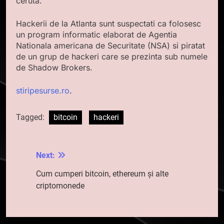
ceruta.
Hackerii de la Atlanta sunt suspectati ca folosesc
un program informatic elaborat de Agentia
Nationala americana de Securitate (NSA) si piratat
de un grup de hackeri care se prezinta sub numele
de Shadow Brokers.
stiripesurse.ro
.
Tagged:
bitcoin
hackeri
Next:
Navigare
în
Cum cumperi bitcoin, ethereum şi alte
criptomonede
articole