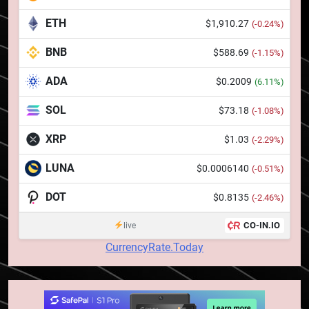
pierdut jumătate din aceștia
STIRI
ETH
$1,910.27
(-0.24%)
într-un atac cibernetic în mai
puțin de 24 de ore
BNB
$588.69
6
(-1.15%)
Banii digitali și arhitectura
ADA
$0.2009
(6.11%)
încrederii: O nouă viziune asupra
banilor în era digitală
STIRI
SOL
$73.18
(-1.08%)
XRP
$1.03
(-2.29%)
7
WhiteBIT și FC Barcelona
LUNA
$0.0006140
(-0.51%)
semnează un acord pe cinci ani
pentru a stimula implicarea
DOT
$0.8135
STIRI
(-2.46%)
fanilor și inovarea în domeniul
CO-IN.IO
live
finanțelor digitale
8
CurrencyRate.Today
Lavazza utilizează tehnologia
blockchain pentru a asigura
trasabilitatea cafelei
STIRI