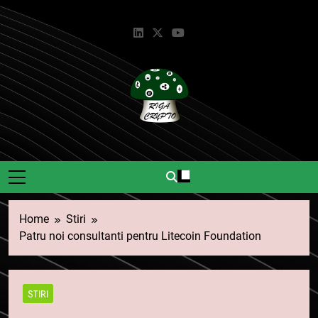
Skip
to
content
Riga Crypto
Știri Și Informații Despre
Criptomonede.
Home
Stiri
Patru noi consultanti pentru Litecoin Foundation
STIRI