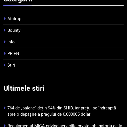
3
Pariuri cu plata în crypto:
avantaje și riscuri
Airdrop
INFO
Bounty
4
Info
Top 10 platforme de
tranzacționare a
PR EN
criptomonedelor în 2026
INFO
Stiri
5
Squid a strâns 6 milioane de
Ultimele
stiri
dolari cu sprijinul Ripple, apoi a
pierdut jumătate din aceștia
STIRI
într-un atac cibernetic în mai
764 de „balene” dețin 94% din SHIB, iar prețul se îndreaptă
puțin de 24 de ore
6
spre o depășire a pragului de 0,000005 dolari
Banii digitali și arhitectura
Regulamentul MiCA privind serviciile crypto, obligatoriu de la
încrederii: O nouă viziune asupra