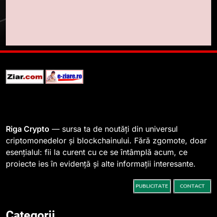
fanilor și inovarea în domeniul
finanțelor digitale
8
Lavazza utilizează tehnologia
blockchain pentru a asigura
trasabilitatea cafelei
STIRI
1
764 de „balene” dețin 94% din
SHIB, iar prețul se îndreaptă
spre o depășire a pragului de
STIRI
Riga Crypto
— sursa ta de noutăți din universul
0,000005 dolari
criptomonedelor și blockchainului. Fără zgomote, doar
esențialul: fii la curent cu ce se întâmplă acum, ce
2
proiecte ies în evidență și alte informații interesante.
Regulamentul MiCA privind
serviciile crypto, obligatoriu de
la 1 iulie în România
INFO
Categorii