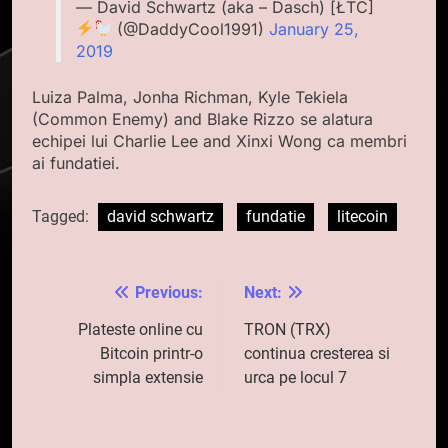
— David Schwartz (aka – Dasch) [ŁTC]
(@DaddyCool1991)
January 25,
2019
Luiza Palma, Jonha Richman, Kyle Tekiela
(Common Enemy) and Blake Rizzo se alatura
echipei lui Charlie Lee and Xinxi Wong ca membri
ai fundatiei.
Tagged:
david schwartz
fundatie
litecoin
Previous:
Next:
Navigare
în
Plateste online cu
TRON (TRX)
Bitcoin printr-o
continua cresterea si
articole
simpla extensie
urca pe locul 7