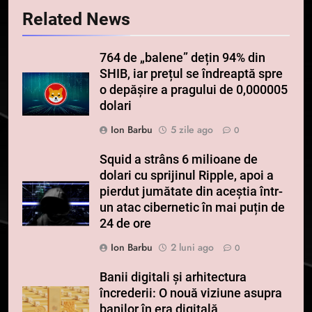
Related News
764 de „balene” dețin 94% din
SHIB, iar prețul se îndreaptă spre
o depășire a pragului de 0,000005
dolari
Ion Barbu
5 zile ago
0
Squid a strâns 6 milioane de
dolari cu sprijinul Ripple, apoi a
pierdut jumătate din aceștia într-
un atac cibernetic în mai puțin de
24 de ore
Ion Barbu
2 luni ago
0
Banii digitali și arhitectura
încrederii: O nouă viziune asupra
banilor în era digitală