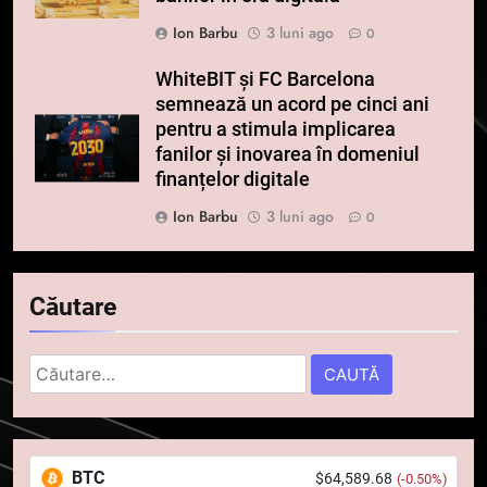
Ion Barbu
3 luni ago
0
WhiteBIT și FC Barcelona
semnează un acord pe cinci ani
pentru a stimula implicarea
fanilor și inovarea în domeniul
finanțelor digitale
Ion Barbu
3 luni ago
0
Căutare
Caută
după:
5
Squid a strâns 6 milioane de
BTC
$64,589.68
(-0.50%)
dolari cu sprijinul Ripple, apoi a