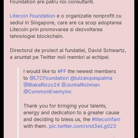
Foundation are patru noi consultanti.
Litecoin Foundation
e o organizatie nonprofit cu
sediul in Singapore, care are ca scop adoptarea
Litecoin prin promovarea si dezvoltarea
tehnologiei blockchain.
Directorul de proiect al fundatiei, David Schwartz,
a anuntat pe Twitter noii membri ai echipei.
I would like to
#FF
the newest members
to
@LTCFoundation
@luizalopespalma
@BlakeRizzo24
@JonhaRichman
@CommonEnemyInc
Thank you for bringing your talents,
energy and dedication to a greater cause
and deciding to bless us, the
#litecoinfam
with them.
pic.twitter.com/xnd3wLg023