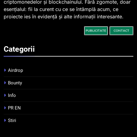
criptomonedelor și blockchainului. Fără zgomote, doar
esențialul: fii la curent cu ce se întâmplă acum, ce
2
proiecte ies în evidență și alte informații interesante.
Regulamentul MiCA privind
serviciile crypto, obligatoriu de
la 1 iulie în România
INFO
Categorii
3
Pariuri cu plata în crypto:
avantaje și riscuri
Airdrop
INFO
Bounty
4
Info
Top 10 platforme de
tranzacționare a
PR EN
criptomonedelor în 2026
INFO
Stiri
5