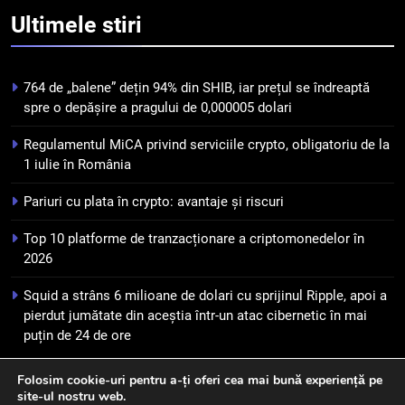
Squid a strâns 6 milioane de
Ultimele
stiri
dolari cu sprijinul Ripple, apoi a
pierdut jumătate din aceștia
STIRI
într-un atac cibernetic în mai
764 de „balene” dețin 94% din SHIB, iar prețul se îndreaptă
puțin de 24 de ore
6
spre o depășire a pragului de 0,000005 dolari
Banii digitali și arhitectura
Regulamentul MiCA privind serviciile crypto, obligatoriu de la
încrederii: O nouă viziune asupra
1 iulie în România
banilor în era digitală
STIRI
Pariuri cu plata în crypto: avantaje și riscuri
7
Top 10 platforme de tranzacționare a criptomonedelor în
WhiteBIT și FC Barcelona
2026
semnează un acord pe cinci ani
pentru a stimula implicarea
STIRI
Squid a strâns 6 milioane de dolari cu sprijinul Ripple, apoi a
fanilor și inovarea în domeniul
pierdut jumătate din aceștia într-un atac cibernetic în mai
finanțelor digitale
puțin de 24 de ore
8
Lavazza utilizează tehnologia
Folosim cookie-uri pentru a-ți oferi cea mai bună experiență pe
blockchain pentru a asigura
site-ul nostru web.
Newsmatic - News WordPress Theme 2026. Powered By