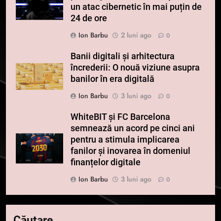
un atac cibernetic în mai puțin de
24 de ore
Ion Barbu
2 luni ago
0
Banii digitali și arhitectura
încrederii: O nouă viziune asupra
banilor în era digitală
Ion Barbu
3 luni ago
0
WhiteBIT și FC Barcelona
semnează un acord pe cinci ani
pentru a stimula implicarea
fanilor și inovarea în domeniul
finanțelor digitale
Ion Barbu
3 luni ago
0
Căutare