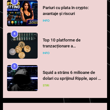
3
Pariuri cu plata în crypto:
avantaje și riscuri
INFO
4
Top 10 platforme de
tranzacționare a
criptomonedelor în 2026
INFO
5
Squid a strâns 6 milioane de
dolari cu sprijinul Ripple, apoi a
pierdut jumătate din aceștia
STIRI
într-un atac cibernetic în mai
puțin de 24 de ore
6
Banii digitali și arhitectura