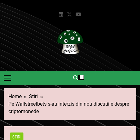
Skip
to
content
Riga Crypto
Știri Și Informații Despre
Criptomonede.
Home
Stiri
Pe Wallstreetbets s-au interzis din nou discutiile despre
criptomonede
STIRI