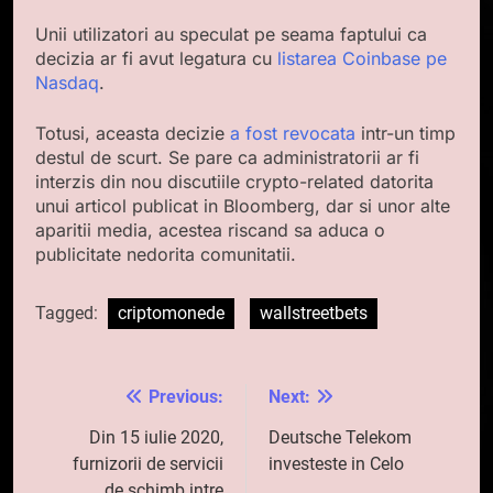
Unii utilizatori au speculat pe seama faptului ca
decizia ar fi avut legatura cu
listarea Coinbase pe
Nasdaq
.
Totusi, aceasta decizie
a fost revocata
intr-un timp
destul de scurt. Se pare ca administratorii ar fi
interzis din nou discutiile crypto-related datorita
unui articol publicat in Bloomberg, dar si unor alte
aparitii media, acestea riscand sa aduca o
publicitate nedorita comunitatii.
Tagged:
criptomonede
wallstreetbets
Previous:
Next:
Navigare
în
Din 15 iulie 2020,
Deutsche Telekom
furnizorii de servicii
investeste in Celo
articole
de schimb intre