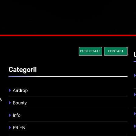
Categorii
Airdrop
m,
Bounty
Info
PR EN