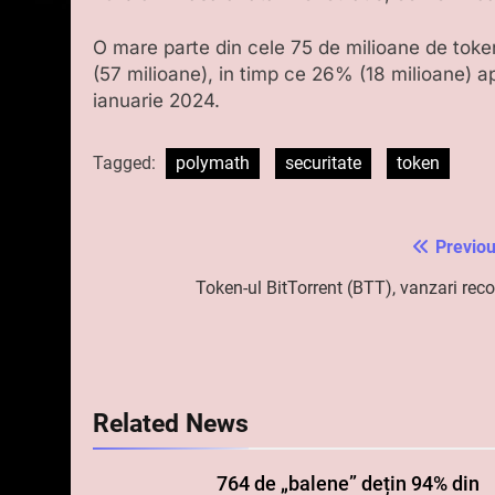
O mare parte din cele 75 de milioane de tok
(57 milioane), in timp ce 26% (18 milioane) ap
ianuarie 2024.
Tagged:
polymath
securitate
token
Previou
Navigare
în
Token-ul BitTorrent (BTT), vanzari reco
articole
Related News
764 de „balene” dețin 94% din