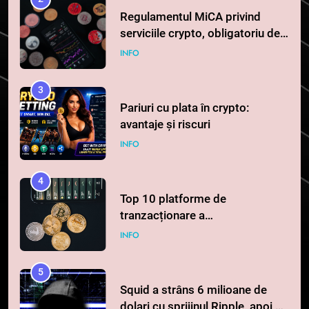
Regulamentul MiCA privind
serviciile crypto, obligatoriu de
la 1 iulie în România
INFO
3
Pariuri cu plata în crypto:
avantaje și riscuri
INFO
4
Top 10 platforme de
tranzacționare a
criptomonedelor în 2026
INFO
5
Squid a strâns 6 milioane de
dolari cu sprijinul Ripple, apoi a