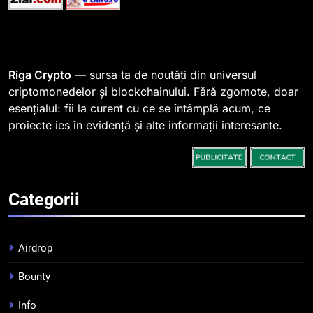
1
764 de „balene” dețin 94% din
SHIB, iar prețul se îndreaptă
spre o depășire a pragului de
STIRI
Riga Crypto
— sursa ta de noutăți din universul
0,000005 dolari
criptomonedelor și blockchainului. Fără zgomote, doar
esențialul: fii la curent cu ce se întâmplă acum, ce
2
proiecte ies în evidență și alte informații interesante.
Regulamentul MiCA privind
serviciile crypto, obligatoriu de
la 1 iulie în România
INFO
Categorii
3
Pariuri cu plata în crypto:
avantaje și riscuri
Airdrop
INFO
Bounty
4
Info