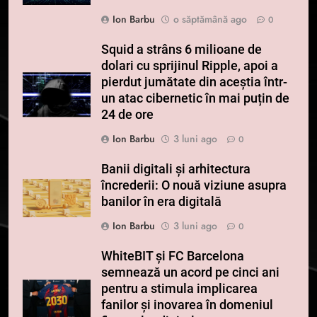
Ion Barbu
o săptămână ago
0
Squid a strâns 6 milioane de
dolari cu sprijinul Ripple, apoi a
pierdut jumătate din aceștia într-
un atac cibernetic în mai puțin de
24 de ore
Ion Barbu
3 luni ago
0
Banii digitali și arhitectura
încrederii: O nouă viziune asupra
banilor în era digitală
Ion Barbu
3 luni ago
0
WhiteBIT și FC Barcelona
semnează un acord pe cinci ani
pentru a stimula implicarea
fanilor și inovarea în domeniul