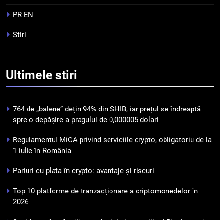
Top 10 platforme de
tranzacționare a
PR EN
criptomonedelor în 2026
INFO
Stiri
5
Squid a strâns 6 milioane de
Ultimele
stiri
dolari cu sprijinul Ripple, apoi a
pierdut jumătate din aceștia
STIRI
într-un atac cibernetic în mai
764 de „balene” dețin 94% din SHIB, iar prețul se îndreaptă
puțin de 24 de ore
6
spre o depășire a pragului de 0,000005 dolari
Banii digitali și arhitectura
Regulamentul MiCA privind serviciile crypto, obligatoriu de la
încrederii: O nouă viziune asupra
1 iulie în România
banilor în era digitală
STIRI
Pariuri cu plata în crypto: avantaje și riscuri
7
Top 10 platforme de tranzacționare a criptomonedelor în
WhiteBIT și FC Barcelona
2026
semnează un acord pe cinci ani
pentru a stimula implicarea