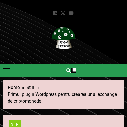
Skip
to
content
Riga Crypto
Știri Și Informații Despre
Criptomonede.
Home
Stiri
Primul plugin Wordpress pentru crearea unui exchange
de criptomonede
STIRI