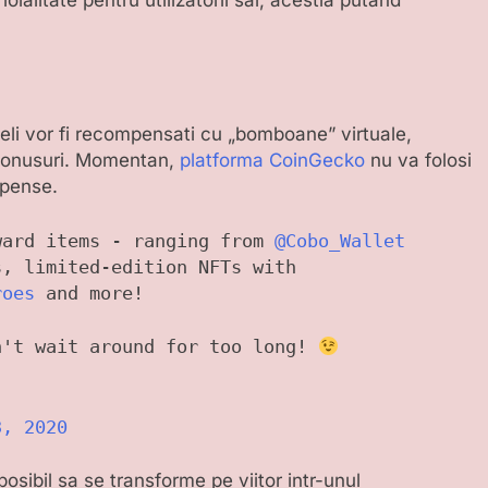
alitate pentru utilizatorii sai, acestia putand
deli vor fi recompensati cu „bomboane” virtuale,
 bonusuri. Momentan,
platforma CoinGecko
nu va folosi
mpense.
ward items - ranging from
@Cobo_Wallet
, limited-edition NFTs with
roes
and more!
n't wait around for too long!
3, 2020
posibil sa se transforme pe viitor intr-unul