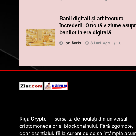
Banii digitali și arhitectura
încrederii: O nouă viziune asup
banilor în era digitală
Ion Barbu
3 Luni Ago
0
Riga Crypto
— sursa ta de noutăți din universul
criptomonedelor și blockchainului. Fără zgomote,
doar esențialul: fii la curent cu ce se întâmplă acu