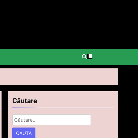
.
Căutare
Caută
după: