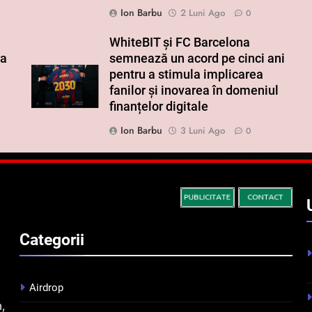
Ion Barbu
2 Luni Ago
0
WhiteBIT și FC Barcelona
ra
semnează un acord pe cinci ani
pentru a stimula implicarea
fanilor și inovarea în domeniul
finanțelor digitale
Ion Barbu
3 Luni Ago
0
Categorii
Airdrop
m,