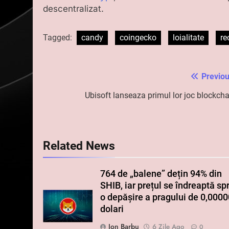
descentralizat.
Tagged:
candy
coingecko
loialitate
r
Previou
Navigare
în
Ubisoft lanseaza primul lor joc blockcha
articole
Related News
764 de „balene” dețin 94% din
SHIB, iar prețul se îndreaptă sp
o depășire a pragului de 0,000
dolari
Ion Barbu
6 Zile Ago
0