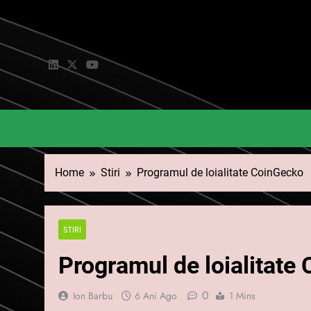
Skip
to
content
Home
Stiri
Programul de loialitate CoinGecko
STIRI
Programul de loialitate
0
Ion Barbu
6 Ani Ago
1 Mins