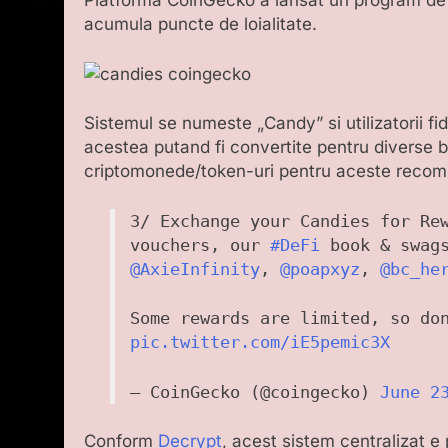
Platforma CoinGecko a lansat un program de loi
acumula puncte de loialitate.
Sistemul se numeste „Candy” si utilizatorii fi
acestea putand fi convertite pentru diverse
criptomonede/token-uri pentru aceste reco
3/ Exchange your Candies for Re
vouchers, our
#DeFi
book & swags
@AxieInfinity
,
@poapxyz
,
@bc_he
Some rewards are limited, so do
pic.twitter.com/iE5pemic3X
— CoinGecko (@coingecko)
June 2
Conform
Decrypt
, acest sistem centralizat e 