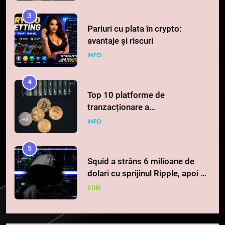
4
Top 10 platforme de
tranzacționare a
criptomonedelor în 2026
INFO
5
Squid a strâns 6 milioane de
dolari cu sprijinul Ripple, apoi a
pierdut jumătate din aceștia
STIRI
într-un atac cibernetic în mai
puțin de 24 de ore
6
Banii digitali și arhitectura
încrederii: O nouă viziune asupra
banilor în era digitală
STIRI
7