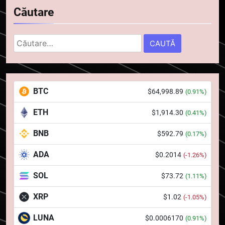
5
Căutare
Squid a strâns 6 milioane de
dolari cu sprijinul Ripple, apoi a
Caută
pierdut jumătate din aceștia
STIRI
după:
într-un atac cibernetic în mai
puțin de 24 de ore
6
Banii digitali și arhitectura
BTC
$64,998.89
(0.91%)
încrederii: O nouă viziune asupra
banilor în era digitală
STIRI
ETH
$1,914.30
(0.41%)
BNB
$592.79
(0.17%)
7
WhiteBIT și FC Barcelona
ADA
$0.2014
(-1.26%)
semnează un acord pe cinci ani
pentru a stimula implicarea
SOL
$73.72
(1.11%)
STIRI
fanilor și inovarea în domeniul
XRP
$1.02
(-1.05%)
finanțelor digitale
8
Lavazza utilizează tehnologia
LUNA
$0.0006170
(0.91%)