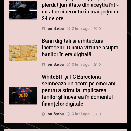
pierdut jumătate din aceștia într-
un atac cibernetic în mai puțin de
24 de ore
Ion Barbu
2 luni ago
0
Banii digitali și arhitectura
încrederii: O nouă viziune asupra
banilor în era digitală
Ion Barbu
3 luni ago
0
WhiteBIT și FC Barcelona
semnează un acord pe cinci ani
pentru a stimula implicarea
fanilor și inovarea în domeniul
finanțelor digitale
Ion Barbu
3 luni ago
0