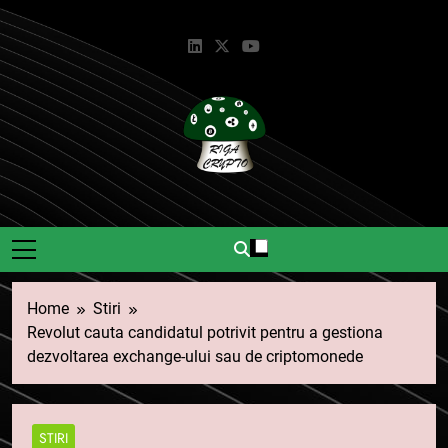
Skip
to
content
Riga Crypto
Știri Și Informații Despre
Criptomonede.
Home
Stiri
Revolut cauta candidatul potrivit pentru a gestiona
dezvoltarea exchange-ului sau de criptomonede
STIRI