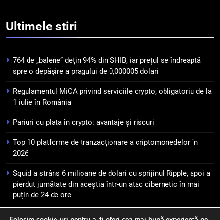
puțin de 24 de ore
6
Banii digitali și arhitectura
Ultimele
stiri
încrederii: O nouă viziune asupra
banilor în era digitală
STIRI
764 de „balene” dețin 94% din SHIB, iar prețul se îndreaptă
spre o depășire a pragului de 0,000005 dolari
7
WhiteBIT și FC Barcelona
Regulamentul MiCA privind serviciile crypto, obligatoriu de la
semnează un acord pe cinci ani
1 iulie în România
pentru a stimula implicarea
STIRI
fanilor și inovarea în domeniul
Pariuri cu plata în crypto: avantaje și riscuri
finanțelor digitale
8
Top 10 platforme de tranzacționare a criptomonedelor în
Lavazza utilizează tehnologia
2026
blockchain pentru a asigura
trasabilitatea cafelei
Squid a strâns 6 milioane de dolari cu sprijinul Ripple, apoi a
STIRI
pierdut jumătate din aceștia într-un atac cibernetic în mai
puțin de 24 de ore
Folosim cookie-uri pentru a-ți oferi cea mai bună experiență pe