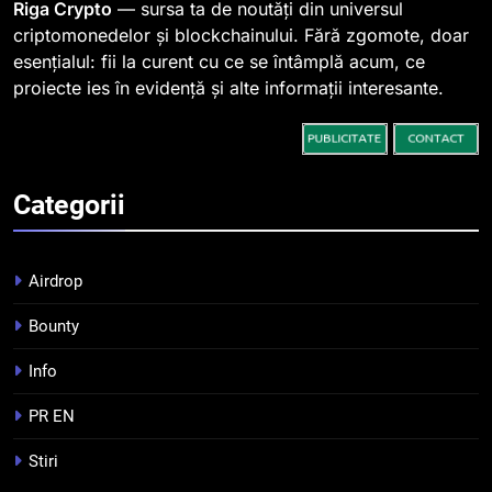
Riga Crypto
— sursa ta de noutăți din universul
la 1 iulie în România
INFO
criptomonedelor și blockchainului. Fără zgomote, doar
esențialul: fii la curent cu ce se întâmplă acum, ce
3
proiecte ies în evidență și alte informații interesante.
Pariuri cu plata în crypto:
avantaje și riscuri
INFO
Categorii
4
Top 10 platforme de
tranzacționare a
Airdrop
criptomonedelor în 2026
INFO
Bounty
5
Info
Squid a strâns 6 milioane de
PR EN
dolari cu sprijinul Ripple, apoi a
pierdut jumătate din aceștia
STIRI
Stiri
într-un atac cibernetic în mai