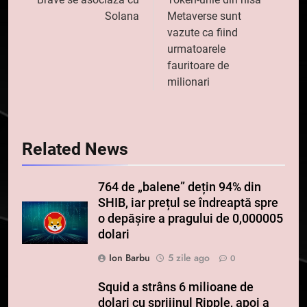
în
Solana
Metaverse sunt
articole
vazute ca fiind
urmatoarele
fauritoare de
milionari
Related News
764 de „balene” dețin 94% din
SHIB, iar prețul se îndreaptă spre
o depășire a pragului de 0,000005
dolari
Ion Barbu
5 zile ago
0
Squid a strâns 6 milioane de
dolari cu sprijinul Ripple, apoi a