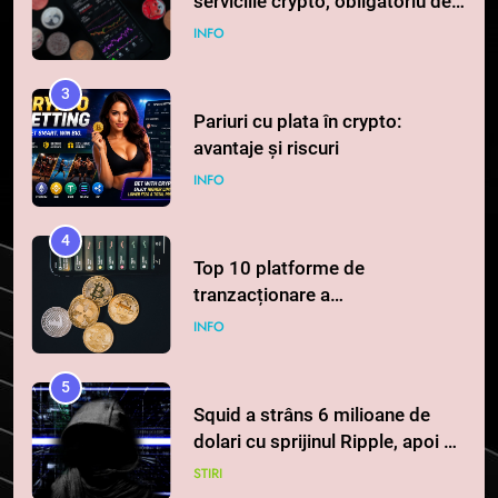
avantaje și riscuri
INFO
4
Top 10 platforme de
tranzacționare a
criptomonedelor în 2026
INFO
5
Squid a strâns 6 milioane de
dolari cu sprijinul Ripple, apoi a
pierdut jumătate din aceștia
STIRI
într-un atac cibernetic în mai
puțin de 24 de ore
6
Banii digitali și arhitectura
încrederii: O nouă viziune asupra
banilor în era digitală
STIRI