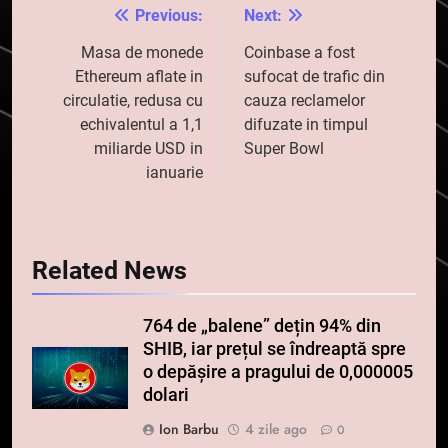
Previous:
Next:
Navigare
în
Masa de monede
Coinbase a fost
Ethereum aflate in
sufocat de trafic din
articole
circulatie, redusa cu
cauza reclamelor
echivalentul a 1,1
difuzate in timpul
miliarde USD in
Super Bowl
ianuarie
Related News
764 de „balene” dețin 94% din
SHIB, iar prețul se îndreaptă spre
o depășire a pragului de 0,000005
dolari
Ion Barbu
4 zile ago
0