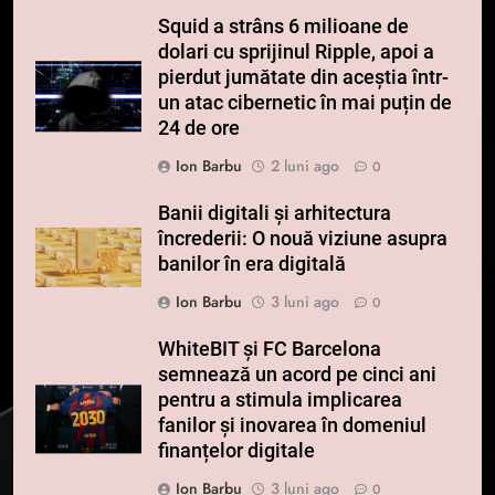
Squid a strâns 6 milioane de
dolari cu sprijinul Ripple, apoi a
pierdut jumătate din aceștia într-
un atac cibernetic în mai puțin de
24 de ore
Ion Barbu
2 luni ago
0
Banii digitali și arhitectura
încrederii: O nouă viziune asupra
banilor în era digitală
Ion Barbu
3 luni ago
0
WhiteBIT și FC Barcelona
semnează un acord pe cinci ani
pentru a stimula implicarea
fanilor și inovarea în domeniul
finanțelor digitale
Ion Barbu
3 luni ago
0