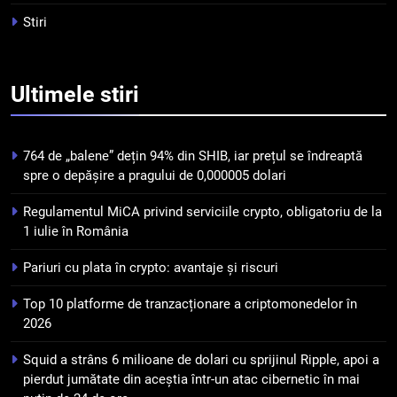
pierdut jumătate din aceștia
STIRI
Stiri
într-un atac cibernetic în mai
puțin de 24 de ore
6
Banii digitali și arhitectura
Ultimele
stiri
încrederii: O nouă viziune asupra
banilor în era digitală
STIRI
764 de „balene” dețin 94% din SHIB, iar prețul se îndreaptă
7
spre o depășire a pragului de 0,000005 dolari
WhiteBIT și FC Barcelona
Regulamentul MiCA privind serviciile crypto, obligatoriu de la
semnează un acord pe cinci ani
1 iulie în România
pentru a stimula implicarea
STIRI
fanilor și inovarea în domeniul
Pariuri cu plata în crypto: avantaje și riscuri
finanțelor digitale
8
Top 10 platforme de tranzacționare a criptomonedelor în
Lavazza utilizează tehnologia
2026
blockchain pentru a asigura
trasabilitatea cafelei
STIRI
Squid a strâns 6 milioane de dolari cu sprijinul Ripple, apoi a
pierdut jumătate din aceștia într-un atac cibernetic în mai