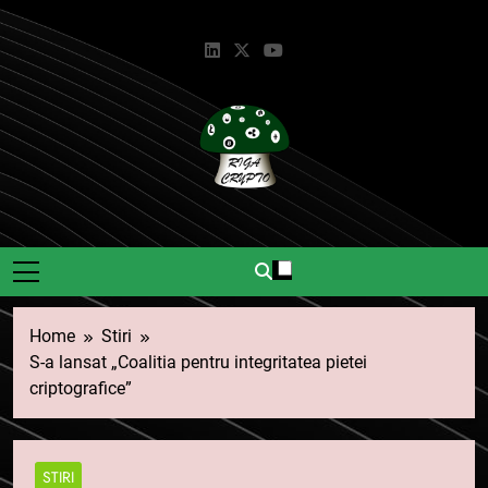
Skip
to
content
Riga Crypto
Știri Și Informații Despre
Criptomonede.
Home
Stiri
S-a lansat „Coalitia pentru integritatea pietei
criptografice”
STIRI