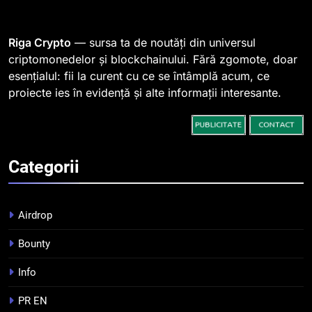
Regulamentul MiCA privind
serviciile crypto, obligatoriu de
la 1 iulie în România
INFO
Riga Crypto
— sursa ta de noutăți din universul
criptomonedelor și blockchainului. Fără zgomote, doar
esențialul: fii la curent cu ce se întâmplă acum, ce
3
proiecte ies în evidență și alte informații interesante.
Pariuri cu plata în crypto:
avantaje și riscuri
INFO
Categorii
4
Top 10 platforme de
tranzacționare a
Airdrop
criptomonedelor în 2026
INFO
Bounty
5
Info
Squid a strâns 6 milioane de
dolari cu sprijinul Ripple, apoi a
PR EN