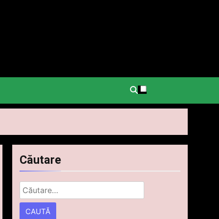
.
Căutare
Caută
după: