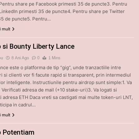
Pentru share pe Facebook primesti 35 de puncte3. Pentru
LinkedIn primesti 35 de puncte4. Pentru share pe Twitter
35 de puncte5. Pentru…
i mult
p si Bounty Liberty Lance
bu
8 Ani Ago
0
1 Mins
nce este o platforma de tip “gig”, unde tranzactiile intre
i si clienti vor fi facute rapid si transparent, prin intermediul
or inteligente. Instructiunile pentru airdrop sunt simple:1. Va
. Verificati adresa de mail (+10 stake-uri)3. Va logati si
i adresa ETH Daca vreti sa castigati mai multe token-uri LNT,
ticipa in cadrul…
i mult
p Potentiam