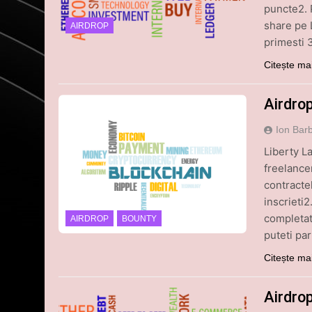
puncte2. 
share pe 
AIRDROP
primesti 
Citește ma
Airdro
Ion Bar
Liberty La
freelancer
contractel
inscrieti2
completat
AIRDROP
BOUNTY
puteti par
Citește ma
Airdro