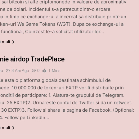
ii sai bitcoin si alte criptomonede in valoare de aproximativ
ne de dolari. Incidentul s-a petrecut dintr-o eroare
ca in timp ce exchange-ul a incercat sa distribuie printr-un
token-uri We Game Tokens (WGT). Dupa ce exchange-ul a
functional, Coinzest le-a solicitat utilizatorilor…
i mult
ie airdop TradePlace
bu
8 Ani Ago
0
1 Mins
e este o platforma globala destinata schimbului de
ede. 10 000 000 de token-uri EXTP vor fi distribuite prin
onditii de participare: 1. Alatura-te grupului de Telegram.
riu: 25 EXTP)2. Urmareste contul de Twitter si da un retweet.
: 30 EXTP)3. Follow si share la pagina de Facebook. (Optional:
. Follow pe LinkedIn…
i mult