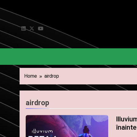
Skip
to
content
Home
airdrop
airdrop
Illuviu
înaint