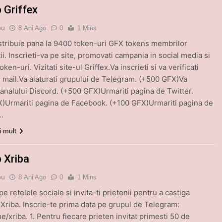
 Griffex
bu
8 Ani Ago
0
1 Mins
istribuie pana la 9400 token-uri GFX tokens membrilor
i. Inscrieti-va pe site, promovati campania in social media si
token-uri. Vizitati site-ul Griffex.Va inscrieti si va verificati
 mail.Va alaturati grupului de Telegram. (+500 GFX)Va
 canalului Discord. (+500 GFX)Urmariti pagina de Twitter.
)Urmariti pagina de Facebook. (+100 GFX)Urmariti pagina de
.
i mult
p Xriba
bu
8 Ani Ago
0
1 Mins
e retelele sociale si invita-ti prietenii pentru a castiga
 Xriba. Inscrie-te prima data pe grupul de Telegram:
me/xriba. 1. Pentru fiecare prieten invitat primesti 50 de