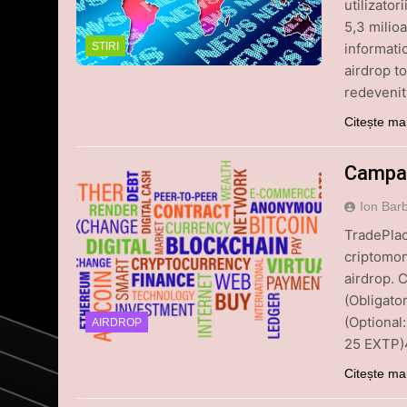
utilizator
5,3 milioa
informati
STIRI
airdrop 
redevenit 
Citește ma
Campan
Ion Bar
TradePlac
criptomon
airdrop. C
(Obligato
(Optional
AIRDROP
25 EXTP)4
Citește ma