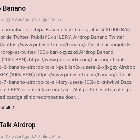
p Banano
bu
6 Ani Ago
0
1 Mins
da urmatoare, echipa Banano distribuie gratuit 400.000 BAN
rilor de Twitter, Publish0x si LBRY. Airdrop Banano Twitter
): https://www.publish0x.com/banano/official-bananojob-8-
rdrop-at-twitter-100k-ban-xzyzzxd Airdrop Banano
 (200k BAN): https://www.publish0x.com/banano/official-
-9-banano-airdrop-to-all-publish0x-users-2-xjjxgzy Airdrop
RY (100k BAN): https://www.publish0x.com/banano/official-
b-7-banano-airdrop-to-all-lbry-users-100k-b-xnlwkwl Daca
ont LBRY va puteti face unul aici. Atat pe Publish0x, cat si pe
eti castiga zilnic recompense doar…
i mult
Talk Airdrop
bu
6 Ani Ago
0
1 Mins