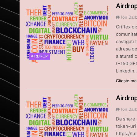
Airdrop
Ion Bar
Griffex d
comunitati
castigati 
adresa de
alaturati
AIRDROP
(+150 GFX
Linkedin…
Citește ma
Airdro
Ion Bar
Da share p
token-uri
https://t.