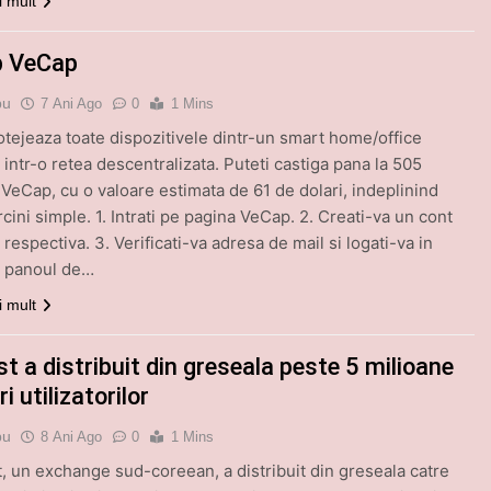
i mult
p VeCap
bu
7 Ani Ago
0
1 Mins
tejeaza toate dispozitivele dintr-un smart home/office
 intr-o retea descentralizata. Puteti castiga pana la 505
 VeCap, cu o valoare estimata de 61 de dolari, indeplinind
cini simple. 1. Intrati pe pagina VeCap. 2. Creati-va un cont
respectiva. 3. Verificati-va adresa de mail si logati-va in
In panoul de…
i mult
t a distribuit din greseala peste 5 milioane
i utilizatorilor
bu
8 Ani Ago
0
1 Mins
 un exchange sud-coreean, a distribuit din greseala catre