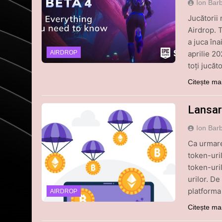
Ion Bar
Jucătorii 
Airdrop. 
a juca în
aprilie 2
AIRDROP
toți jucăt
Citește ma
Lansar
Ion Bar
Ca urmare
token-uri
token-uril
urilor. D
platforma
AIRDROP
Citește ma