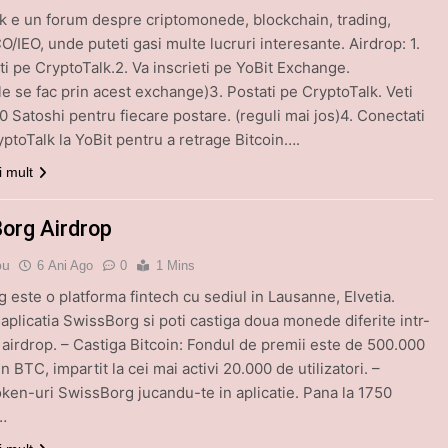
k e un forum despre criptomonede, blockchain, trading,
O/IEO, unde puteti gasi multe lucruri interesante. Airdrop: 1.
eti pe CryptoTalk.2. Va inscrieti pe YoBit Exchange.
ile se fac prin acest exchange)3. Postati pe CryptoTalk. Veti
0 Satoshi pentru fiecare postare. (reguli mai jos)4. Conectati
yptoTalk la YoBit pentru a retrage Bitcoin….
i mult
org Airdrop
bu
6 Ani Ago
0
1 Mins
 este o platforma fintech cu sediul in Lausanne, Elvetia.
aplicatia SwissBorg si poti castiga doua monede diferite intr-
 airdrop. – Castiga Bitcoin: Fondul de premii este de 500.000
in BTC, impartit la cei mai activi 20.000 de utilizatori. –
oken-uri SwissBorg jucandu-te in aplicatie. Pana la 1750
…