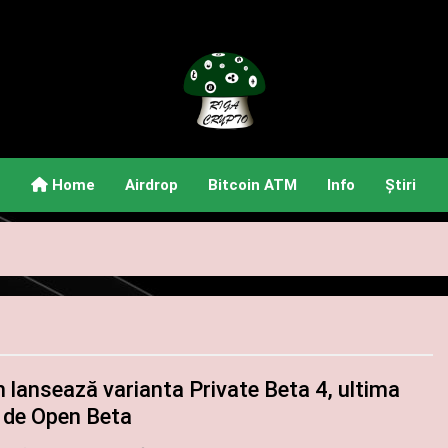
Riga Crypto
Știri Și Informații Despre Criptomonede
Home
Airdrop
Bitcoin ATM
Info
Știri
m lansează varianta Private Beta 4, ultima
e de Open Beta