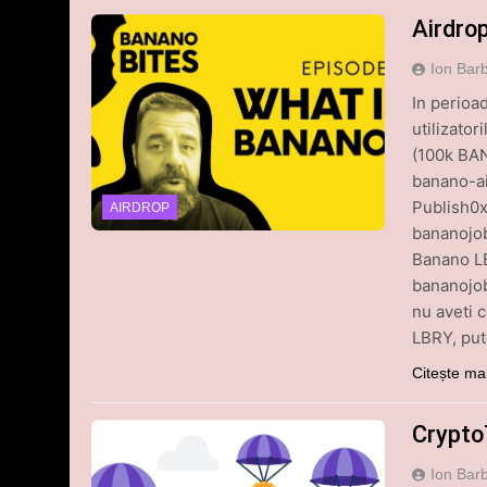
Airdro
Ion Bar
In perioa
utilizato
(100k BAN
banano-ai
Publish0x
AIRDROP
bananojob
Banano LB
bananojo
nu aveti c
LBRY, put
Citește ma
Crypto
Ion Bar