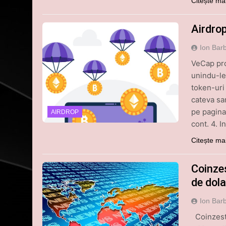
Citește ma
Airdro
Ion Bar
VeCap pro
unindu-le
token-uri
cateva sar
pe pagina 
AIRDROP
cont. 4. 
Citește ma
Coinzes
de dolar
Ion Bar
Coinzest,