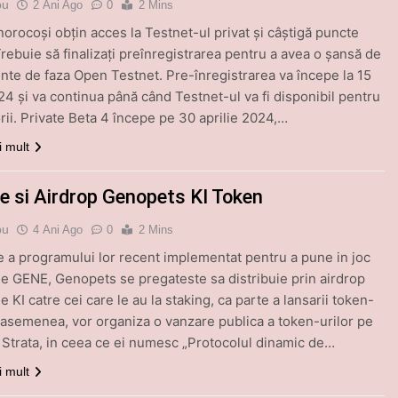
bu
2 Ani Ago
0
2 Mins
norocoși obțin acces la Testnet-ul privat și câștigă puncte
Trebuie să finalizați preînregistrarea pentru a avea o șansă de
ainte de faza Open Testnet. Pre-înregistrarea va începe la 15
024 și va continua până când Testnet-ul va fi disponibil pentru
orii. Private Beta 4 începe pe 30 aprilie 2024,…
i mult
e si Airdrop Genopets KI Token
bu
4 Ani Ago
0
2 Mins
 a programului lor recent implementat pentru a pune in joc
le GENE, Genopets se pregateste sa distribuie prin airdrop
e KI catre cei care le au la staking, ca parte a lansarii token-
e asemenea, vor organiza o vanzare publica a token-urilor pe
 Strata, in ceea ce ei numesc „Protocolul dinamic de…
i mult