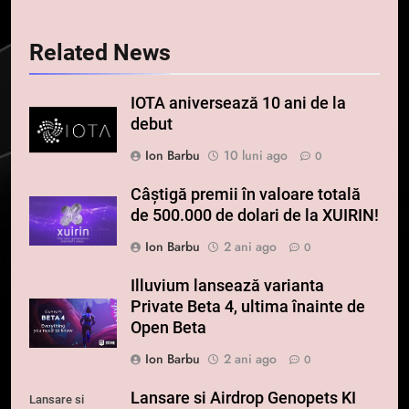
Related News
IOTA aniversează 10 ani de la
debut
Ion Barbu
10 luni ago
0
Câștigă premii în valoare totală
de 500.000 de dolari de la XUIRIN!
Ion Barbu
2 ani ago
0
Illuvium lansează varianta
Private Beta 4, ultima înainte de
Open Beta
Ion Barbu
2 ani ago
0
Lansare si Airdrop Genopets KI
Lansare si