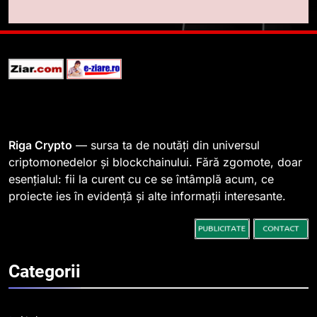
764 de „balene” dețin 94% din
SHIB, iar prețul se îndreaptă
spre o depășire a pragului de
STIRI
0,000005 dolari
2
Regulamentul MiCA privind
serviciile crypto, obligatoriu de
la 1 iulie în România
INFO
Riga Crypto
— sursa ta de noutăți din universul
criptomonedelor și blockchainului. Fără zgomote, doar
esențialul: fii la curent cu ce se întâmplă acum, ce
3
proiecte ies în evidență și alte informații interesante.
Pariuri cu plata în crypto:
avantaje și riscuri
INFO
Categorii
4
Top 10 platforme de
tranzacționare a