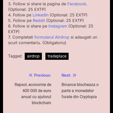
3. Follow si share la pagina de
Facebook
.
(Optional: 25 EXTP)
4. Follow pe
LinkedIn
(Optional: 25 EXTP)
5. Follow pe
Reddit
(Optional: 25 EXTP)
6. Follow si share pe
Instagram
(Optional: 25
EXTP)
7. Completati
formularul Airdrop
si adaugati un
scurt comentariu. (Obligatoriu)
Tagged:
airdrop
tradeplace
Previous:
Next:
Navigare
în
Repsol, economie de
Binance blocheaza o
400 000 de euro
parte a monedelor
articole
anual cu ajutorul
furate din Cryptopia
blockchain