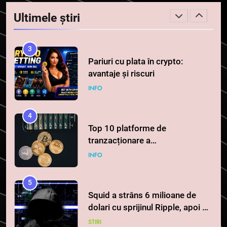
serviciile crypto, obligatoriu de
Ultimele știri
la 1 iulie în România
INFO
3
Pariuri cu plata în crypto:
avantaje și riscuri
INFO
4
Top 10 platforme de
tranzacționare a
criptomonedelor în 2026
INFO
5
Squid a strâns 6 milioane de
dolari cu sprijinul Ripple, apoi a
pierdut jumătate din aceștia
STIRI