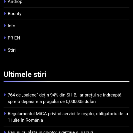
Airdrop
criptomonedelor în 2026
INFO
Bounty
5
Info
Squid a strâns 6 milioane de
dolari cu sprijinul Ripple, apoi a
PR EN
pierdut jumătate din aceștia
STIRI
Stiri
într-un atac cibernetic în mai
puțin de 24 de ore
6
Banii digitali și arhitectura
Ultimele
stiri
încrederii: O nouă viziune asupra
banilor în era digitală
STIRI
764 de „balene” dețin 94% din SHIB, iar prețul se îndreaptă
7
spre o depășire a pragului de 0,000005 dolari
WhiteBIT și FC Barcelona
Regulamentul MiCA privind serviciile crypto, obligatoriu de la
semnează un acord pe cinci ani
1 iulie în România
pentru a stimula implicarea
STIRI
fanilor și inovarea în domeniul
Pariuri cu plata în crypto: avantaje și riscuri