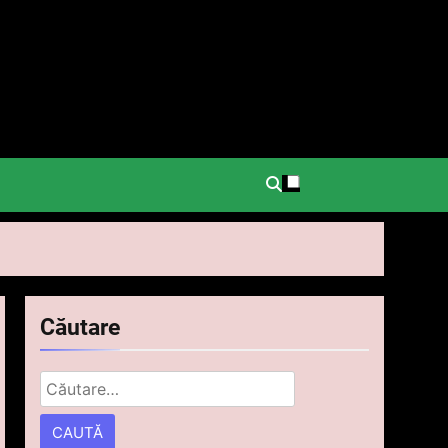
.
Căutare
Caută
după: