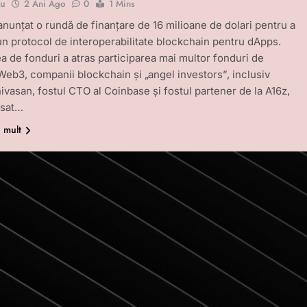
bu
2 Ani Ago
0
1 Mins
anunțat o rundă de finanțare de 16 milioane de dolari pentru a
un protocol de interoperabilitate blockchain pentru dApps.
a de fonduri a atras participarea mai multor fonduri de
i Web3, companii blockchain și „angel investors”, inclusiv
nivasan, fostul CTO al Coinbase și fostul partener de la A16z,
nsat…
i mult