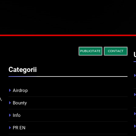
Categorii
Airdrop
m,
Bounty
Info
PR EN