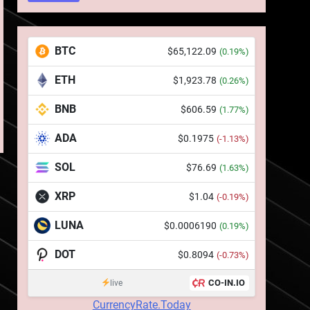
BTC
$65,122.09
(0.19%)
ETH
5
$1,923.78
(0.26%)
Squid a strâns 6 milioane
BNB
de dolari cu sprijinul
$606.59
(1.77%)
Ripple, apoi a pierdut
STIRI
ADA
$0.1975
(-1.13%)
jumătate din aceștia într-
un atac cibernetic în mai
6
SOL
$76.69
(1.63%)
Banii digitali și arhitectura
puțin de 24 de ore
încrederii: O nouă viziune
XRP
$1.04
(-0.19%)
asupra banilor în era
STIRI
digitală
LUNA
$0.0006190
(0.19%)
7
WhiteBIT și FC Barcelona
DOT
$0.8094
(-0.73%)
semnează un acord pe
cinci ani pentru a stimula
CO-IN.IO
live
STIRI
implicarea fanilor și
CurrencyRate.Today