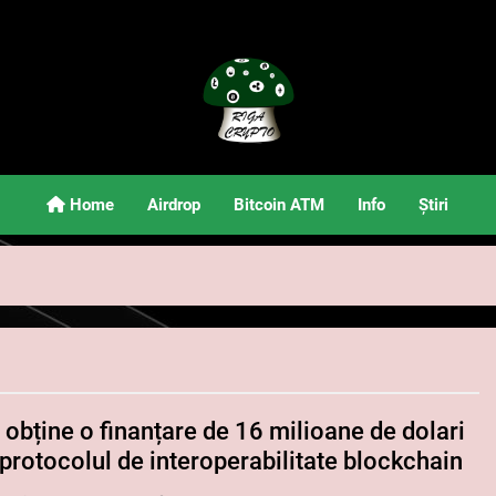
Riga Crypto
Știri Și Informații Despre Criptomonede
Home
Airdrop
Bitcoin ATM
Info
Știri
obține o finanțare de 16 milioane de dolari
protocolul de interoperabilitate blockchain