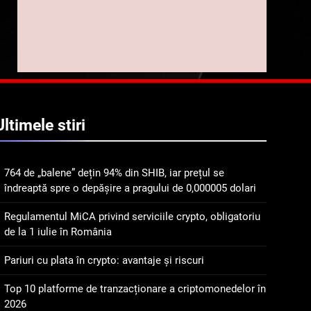
implicarea fanilor și
inovarea în domeniul
8
Lavazza utilizează
finanțelor digitale
tehnologia blockchain
pentru a asigura
STIRI
trasabilitatea cafelei
1
764 de „balene” dețin 94%
Ultimele
stiri
din SHIB, iar prețul se
îndreaptă spre o depășire
STIRI
a pragului de 0,000005
764 de „balene” dețin 94% din SHIB, iar prețul se
dolari
2
îndreaptă spre o depășire a pragului de 0,000005 dolari
Regulamentul MiCA
privind serviciile crypto,
Regulamentul MiCA privind serviciile crypto, obligatoriu
obligatoriu de la 1 iulie în
INFO
de la 1 iulie în România
România
3
Pariuri cu plata în crypto: avantaje și riscuri
Pariuri cu plata în crypto:
avantaje și riscuri
Top 10 platforme de tranzacționare a criptomonedelor în
2026
INFO