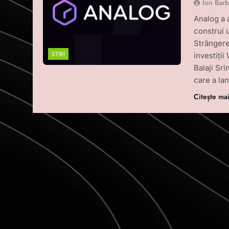
Ion Bar
Analog a 
construi 
Strângere
STIRI
investiți
Balaji Sri
care a la
Citește ma