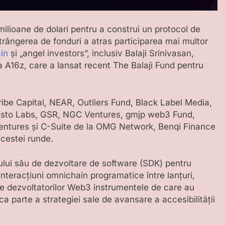
ilioane de dolari pentru a construi un protocol de
trângerea de fonduri a atras participarea mai multor
in
și „angel investors”, inclusiv Balaji Srinivasan,
la A16z, care a lansat recent The Balaji Fund pentru
ibe Capital, NEAR, Outliers Fund, Black Label Media,
sto Labs, GSR, NGC Ventures, gmjp web3 Fund,
entures și C-Suite de la OMG Network, Benqi Finance
cestei runde.
ului său de dezvoltare de software (SDK) pentru
teracțiuni omnichain programatice între lanțuri,
e dezvoltatorilor Web3 instrumentele de care au
a parte a strategiei sale de avansare a accesibilității