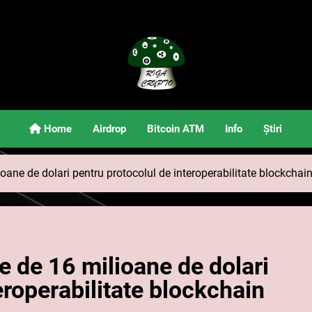
Riga Crypto
Știri Și Informații Despre Criptomonede
Home
Airdrop
Bitcoin ATM
Info
Știri
oane de dolari pentru protocolul de interoperabilitate blockchai
e de 16 milioane de dolari
eroperabilitate blockchain