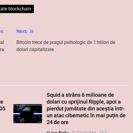
itate blockchain
s:
Next:
al
Bitcoin trece de pragul psihologic de 1 trilion de
ra
dolari capitalizare
Squid a strâns 6 milioane de
re
dolari cu sprijinul Ripple, apoi a
005
pierdut jumătate din aceștia într-
un atac cibernetic în mai puțin de
24 de ore
Ion Barbu
2 Luni Ago
0