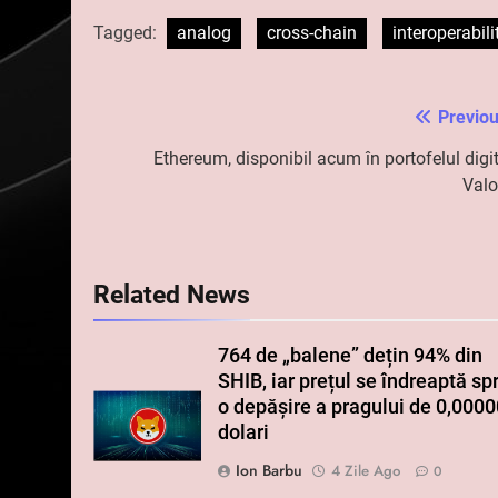
Tagged:
analog
cross-chain
interoperabil
Previou
Navigare
în
Ethereum, disponibil acum în portofelul digit
Valo
articole
Related News
764 de „balene” dețin 94% din
SHIB, iar prețul se îndreaptă sp
o depășire a pragului de 0,000
dolari
Ion Barbu
4 Zile Ago
0