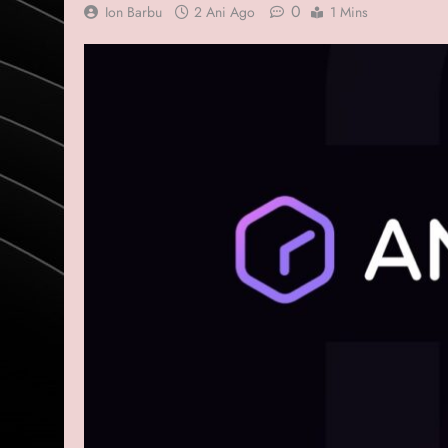
0
Ion Barbu
2 Ani Ago
1 Mins