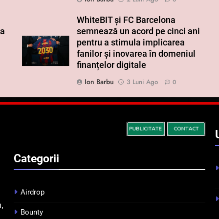
WhiteBIT și FC Barcelona
ra
semnează un acord pe cinci ani
pentru a stimula implicarea
fanilor și inovarea în domeniul
finanțelor digitale
Ion Barbu
3 Luni Ago
0
Categorii
Airdrop
m,
Bounty