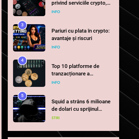
privind serviciile crypto,
obligatoriu de la 1 iulie în
INFO
România
3
Pariuri cu plata în crypto:
avantaje și riscuri
INFO
4
Top 10 platforme de
tranzacționare a
criptomonedelor în 2026
INFO
5
Squid a strâns 6 milioane
de dolari cu sprijinul
Ripple, apoi a pierdut
STIRI
jumătate din aceștia într-
un atac cibernetic în mai
6
Banii digitali și arhitectura
puțin de 24 de ore