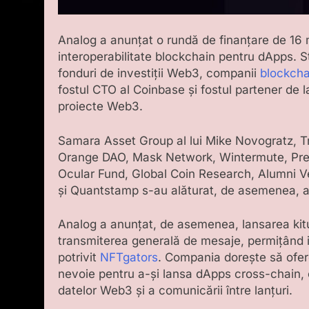
Analog a anunțat o rundă de finanțare de 16 m
interoperabilitate blockchain pentru dApps. S
fonduri de investiții Web3, companii
blockcha
fostul CTO al Coinbase și fostul partener de 
proiecte Web3.
Samara Asset Group al lui Mike Novogratz, Tr
Orange DAO, Mask Network, Wintermute, Pre
Ocular Fund, Global Coin Research, Alumni V
și Quantstamp s-au alăturat, de asemenea, a
Analog a anunțat, de asemenea, lansarea kit
transmiterea generală de mesaje, permițând in
potrivit
NFTgators
. Compania dorește să ofer
nevoie pentru a-și lansa dApps cross-chain, c
datelor Web3 și a comunicării între lanțuri.