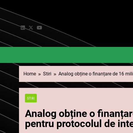
Skip
to
content
Home
Stiri
Analog obține o finanțare de 16 mili
STIRI
Analog obține o finanțar
pentru protocolul de int