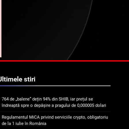
Regulamentul MiCA
privind serviciile crypto,
obligatoriu de la 1 iulie în
INFO
România
3
Pariuri cu plata în crypto:
avantaje și riscuri
INFO
4
Top 10 platforme de
tranzacționare a
Ultimele
stiri
criptomonedelor în 2026
INFO
5
Squid a strâns 6 milioane
764 de „balene” dețin 94% din SHIB, iar prețul se
îndreaptă spre o depășire a pragului de 0,000005 dolari
de dolari cu sprijinul
Ripple, apoi a pierdut
STIRI
Regulamentul MiCA privind serviciile crypto, obligatoriu
jumătate din aceștia într-
de la 1 iulie în România
un atac cibernetic în mai
6