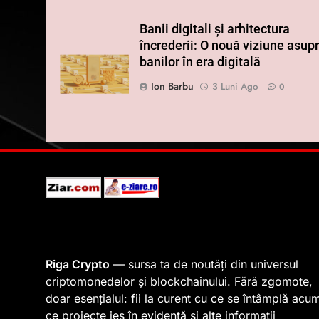
Banii digitali și arhitectura
încrederii: O nouă viziune asup
banilor în era digitală
Ion Barbu
3 Luni Ago
0
Riga Crypto
— sursa ta de noutăți din universul
criptomonedelor și blockchainului. Fără zgomote,
doar esențialul: fii la curent cu ce se întâmplă acu
ce proiecte ies în evidență și alte informații