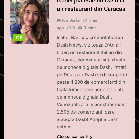
Isabel plateste cu Dash la
un restaurant din Caracas
Ion Barbu
7 ani
ago
0
1 mins
Isabel Barrios, prezentatoarea
STIRI
Dash News, viziteaza D’Amalfi
Lider, un restaurant italian din
Caracas, Venezuela, si plateste
cu moneda digitala Dash. Intrati
pe Discover Dash si descoperiti
peste 4.800 de comercianti din
toata lumea care accepta plati
cu moneda digitala Dash.
Venezuela are in acest moment
2.505 de comercianti care
accepta Dash! Adoptia Dash
este in…
Citește mai mult