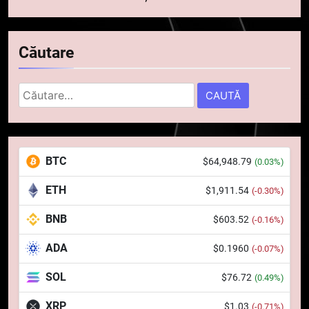
Căutare
Caută
după:
5
Squid a strâns 6 milioane de
BTC
$64,948.79
(0.03%)
dolari cu sprijinul Ripple, apoi a
pierdut jumătate din aceștia
STIRI
ETH
$1,911.54
(-0.30%)
într-un atac cibernetic în mai
puțin de 24 de ore
BNB
$603.52
6
(-0.16%)
Banii digitali și arhitectura
ADA
$0.1960
(-0.07%)
încrederii: O nouă viziune asupra
banilor în era digitală
STIRI
SOL
$76.72
(0.49%)
XRP
$1.03
(-0.71%)