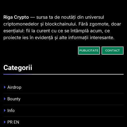
764 de „balene” dețin 94% din
SHIB, iar prețul se îndreaptă
spre o depășire a pragului de
STIRI
Riga Crypto
— sursa ta de noutăți din universul
0,000005 dolari
criptomonedelor și blockchainului. Fără zgomote, doar
esențialul: fii la curent cu ce se întâmplă acum, ce
2
proiecte ies în evidență și alte informații interesante.
Regulamentul MiCA privind
serviciile crypto, obligatoriu de
la 1 iulie în România
INFO
Categorii
3
Pariuri cu plata în crypto:
avantaje și riscuri
Airdrop
INFO
Bounty
4
Info
Top 10 platforme de
tranzacționare a
PR EN