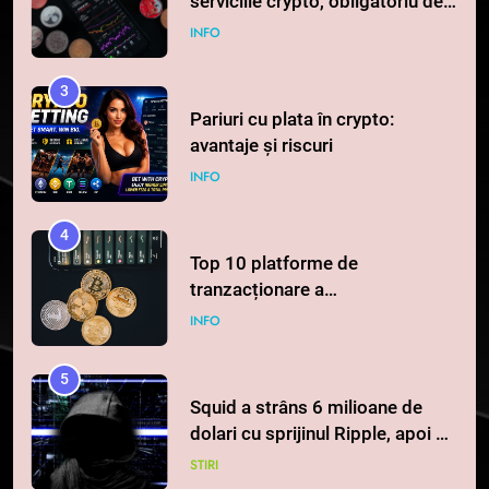
serviciile crypto, obligatoriu de
la 1 iulie în România
INFO
3
Pariuri cu plata în crypto:
avantaje și riscuri
INFO
4
Top 10 platforme de
tranzacționare a
criptomonedelor în 2026
INFO
5
Squid a strâns 6 milioane de
dolari cu sprijinul Ripple, apoi a
pierdut jumătate din aceștia
STIRI
într-un atac cibernetic în mai