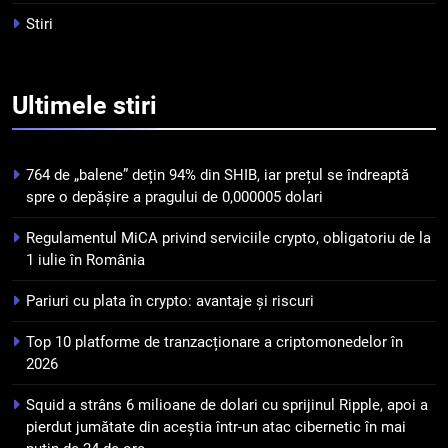
criptomonedelor în 2026
INFO
Stiri
5
Squid a strâns 6 milioane de
Ultimele
stiri
dolari cu sprijinul Ripple, apoi a
pierdut jumătate din aceștia
STIRI
într-un atac cibernetic în mai
764 de „balene” dețin 94% din SHIB, iar prețul se îndreaptă
puțin de 24 de ore
6
spre o depășire a pragului de 0,000005 dolari
Banii digitali și arhitectura
Regulamentul MiCA privind serviciile crypto, obligatoriu de la
încrederii: O nouă viziune asupra
1 iulie în România
banilor în era digitală
STIRI
Pariuri cu plata în crypto: avantaje și riscuri
7
Top 10 platforme de tranzacționare a criptomonedelor în
WhiteBIT și FC Barcelona
2026
semnează un acord pe cinci ani
pentru a stimula implicarea
STIRI
Squid a strâns 6 milioane de dolari cu sprijinul Ripple, apoi a
fanilor și inovarea în domeniul
pierdut jumătate din aceștia într-un atac cibernetic în mai
finanțelor digitale