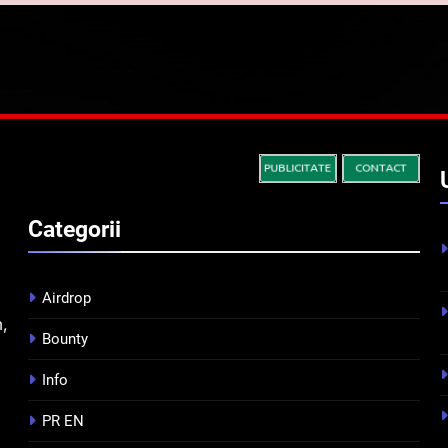
Categorii
Airdrop
m,
Bounty
Info
PR EN