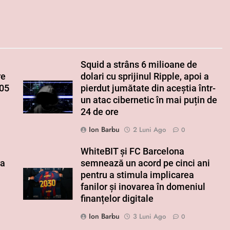
Squid a strâns 6 milioane de
re
dolari cu sprijinul Ripple, apoi a
005
pierdut jumătate din aceștia într-
un atac cibernetic în mai puțin de
24 de ore
Ion Barbu
2 Luni Ago
0
WhiteBIT și FC Barcelona
ra
semnează un acord pe cinci ani
pentru a stimula implicarea
fanilor și inovarea în domeniul
finanțelor digitale
Ion Barbu
3 Luni Ago
0