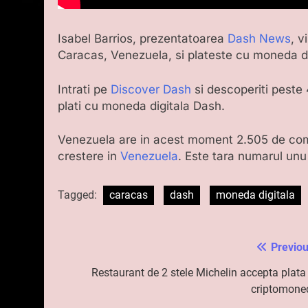
Isabel Barrios, prezentatoarea
Dash News
, v
Caracas, Venezuela, si plateste cu moneda di
Intrati pe
Discover Dash
si descoperiti peste
plati cu moneda digitala Dash.
Venezuela are in acest moment 2.505 de com
crestere in
Venezuela
. Este tara numarul unu 
Tagged:
caracas
dash
moneda digitala
Previou
Navigare
în
Restaurant de 2 stele Michelin accepta plata 
criptomone
articole