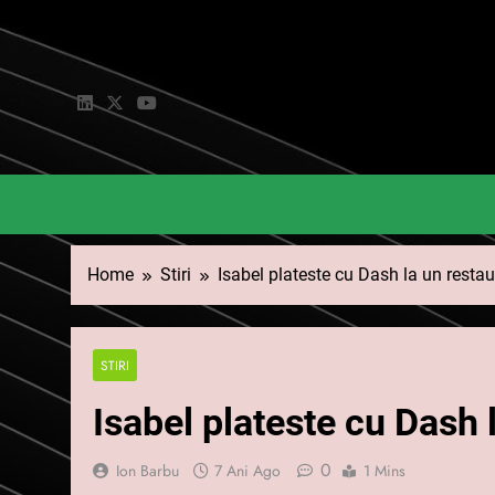
Skip
to
content
Home
Stiri
Isabel plateste cu Dash la un resta
STIRI
Isabel plateste cu Dash 
0
Ion Barbu
7 Ani Ago
1 Mins