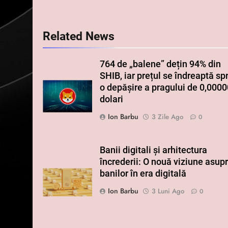
Related News
764 de „balene” dețin 94% din
SHIB, iar prețul se îndreaptă sp
o depășire a pragului de 0,000
dolari
Ion Barbu
3 Zile Ago
0
Banii digitali și arhitectura
încrederii: O nouă viziune asup
banilor în era digitală
Ion Barbu
3 Luni Ago
0