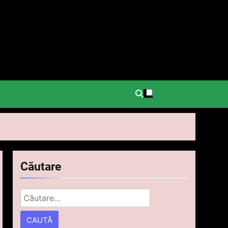
.
Căutare
Caută
după: