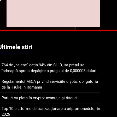
implicarea fanilor și
inovarea în domeniul
8
Lavazza utilizează
finanțelor digitale
tehnologia blockchain
pentru a asigura
STIRI
trasabilitatea cafelei
1
764 de „balene” dețin 94%
Ultimele
stiri
din SHIB, iar prețul se
îndreaptă spre o depășire
STIRI
a pragului de 0,000005
764 de „balene” dețin 94% din SHIB, iar prețul se
dolari
2
îndreaptă spre o depășire a pragului de 0,000005 dolari
Regulamentul MiCA
privind serviciile crypto,
Regulamentul MiCA privind serviciile crypto, obligatoriu
obligatoriu de la 1 iulie în
INFO
de la 1 iulie în România
România
3
Pariuri cu plata în crypto: avantaje și riscuri
Pariuri cu plata în crypto:
avantaje și riscuri
Top 10 platforme de tranzacționare a criptomonedelor în
2026
INFO