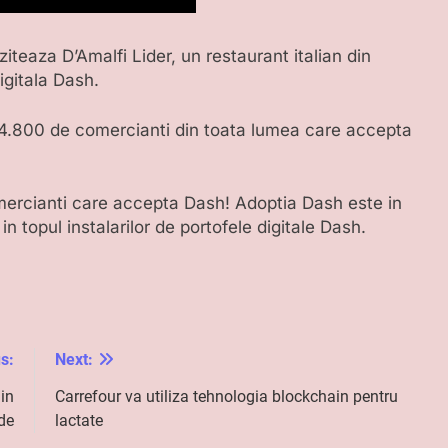
iziteaza D’Amalfi Lider, un restaurant italian din
gitala Dash.
 4.800 de comercianti din toata lumea care accepta
ercianti care accepta Dash! Adoptia Dash este in
in topul instalarilor de portofele digitale Dash.
s:
Next:
in
Carrefour va utiliza tehnologia blockchain pentru
de
lactate