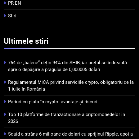
tranzacționare a
PR EN
criptomonedelor în 2026
INFO
Stiri
5
Squid a strâns 6 milioane de
Ultimele
stiri
dolari cu sprijinul Ripple, apoi a
pierdut jumătate din aceștia
STIRI
într-un atac cibernetic în mai
764 de „balene” dețin 94% din SHIB, iar prețul se îndreaptă
puțin de 24 de ore
6
spre o depășire a pragului de 0,000005 dolari
Banii digitali și arhitectura
Regulamentul MiCA privind serviciile crypto, obligatoriu de la
încrederii: O nouă viziune asupra
1 iulie în România
banilor în era digitală
STIRI
Pariuri cu plata în crypto: avantaje și riscuri
7
Top 10 platforme de tranzacționare a criptomonedelor în
WhiteBIT și FC Barcelona
2026
semnează un acord pe cinci ani
pentru a stimula implicarea
STIRI
Squid a strâns 6 milioane de dolari cu sprijinul Ripple, apoi a