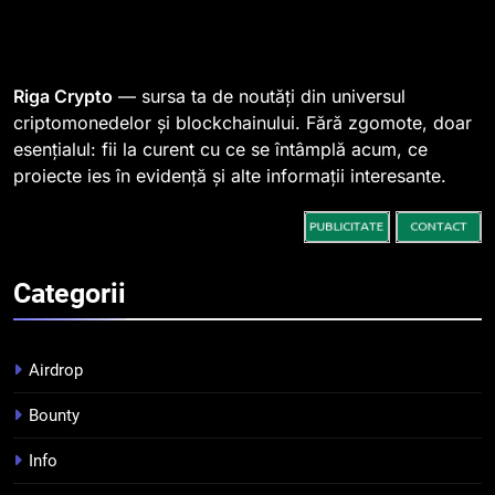
1
764 de „balene” dețin 94% din
SHIB, iar prețul se îndreaptă
spre o depășire a pragului de
STIRI
Riga Crypto
— sursa ta de noutăți din universul
0,000005 dolari
criptomonedelor și blockchainului. Fără zgomote, doar
esențialul: fii la curent cu ce se întâmplă acum, ce
2
proiecte ies în evidență și alte informații interesante.
Regulamentul MiCA privind
serviciile crypto, obligatoriu de
la 1 iulie în România
INFO
Categorii
3
Pariuri cu plata în crypto:
avantaje și riscuri
Airdrop
INFO
Bounty
4
Info
Top 10 platforme de