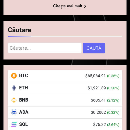
Citește mai mult
Căutare
Caută
după:
5
Squid a strâns 6 milioane de
BTC
$65,064.91
(0.36%)
dolari cu sprijinul Ripple, apoi a
pierdut jumătate din aceștia
STIRI
ETH
$1,921.89
(0.58%)
într-un atac cibernetic în mai
puțin de 24 de ore
BNB
$605.41
6
(2.12%)
Banii digitali și arhitectura
ADA
$0.2002
(0.32%)
încrederii: O nouă viziune asupra
banilor în era digitală
STIRI
SOL
$76.32
(3.64%)