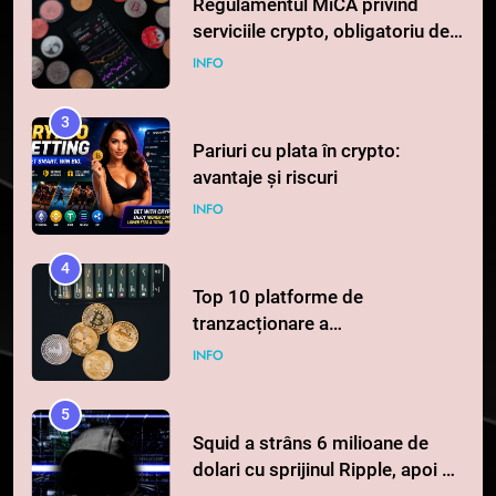
Regulamentul MiCA privind
serviciile crypto, obligatoriu de
la 1 iulie în România
INFO
3
Pariuri cu plata în crypto:
avantaje și riscuri
INFO
4
Top 10 platforme de
tranzacționare a
criptomonedelor în 2026
INFO
5
Squid a strâns 6 milioane de
dolari cu sprijinul Ripple, apoi a