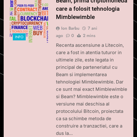
Beam, prima criptomoneda
care a folosit tehnologia
Mimblewimble
Ion Barbu
7 ani
ago
0
2 mins
INFO
Recenta ascensiune a Litecoin,
care a fost in atentia tuturor in
ultimele zile, este legata in
principal de parteneriatul cu
Beam si implementarea
tehnologiei Mimblewimble. Dar
ce sunt mai exact Mimblewimble
si Beam? Mimblewimble este o
versiune mai deschisa al
protocolului Bitcoin, proiectata
ca sa schimbe metoda de
construire a tranzactiei, care a
dus la…