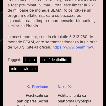
a fost pre-minat. Numarul total este limitat la 263
de milioane de monede BEAM, folosindu-se un
program deflationist, care se bazeaza pe
injumatatirea in timp a recompenselor blocurilor ,
similar cu Bitcoin.
In acest moment, sunt in circulatie 5.213.760 de
monede BEAM, care se tranzactioneaza la un pret
de 1,43 $. Site-ul oficial:
https://www.beam.mw
.
Tagged:
beam
confidentialitate
mimblewimble
Previous:
Next:
Navigare
în
Perchezitii cu
Politia anunta ca
participarea Secret
platforma Cryptopia
articole