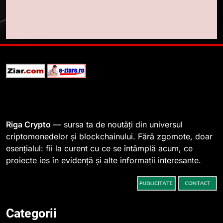
1
764 de „balene” dețin 94% din
SHIB, iar prețul se îndreaptă
spre o depășire a pragului de
STIRI
0,000005 dolari
2
Regulamentul MiCA privind
serviciile crypto, obligatoriu de
Riga Crypto
— sursa ta de noutăți din universul
la 1 iulie în România
INFO
criptomonedelor și blockchainului. Fără zgomote, doar
esențialul: fii la curent cu ce se întâmplă acum, ce
3
proiecte ies în evidență și alte informații interesante.
Pariuri cu plata în crypto:
avantaje și riscuri
INFO
Categorii
4