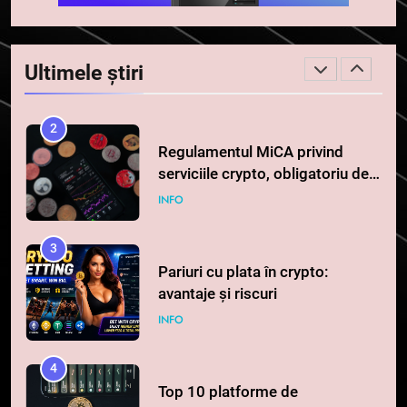
2
Regulamentul MiCA privind
serviciile crypto, obligatoriu de
Ultimele știri
la 1 iulie în România
INFO
3
Pariuri cu plata în crypto:
avantaje și riscuri
INFO
4
Top 10 platforme de
tranzacționare a
criptomonedelor în 2026
INFO
5
Squid a strâns 6 milioane de