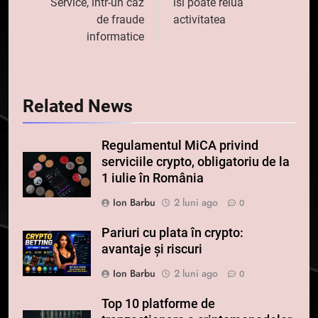
Service, intr-un caz
isi poate relua
de fraude
activitatea
informatice
Related News
Regulamentul MiCA privind
serviciile crypto, obligatoriu de la
1 iulie în România
Ion Barbu
2 luni ago
0
Pariuri cu plata în crypto:
avantaje și riscuri
Ion Barbu
2 luni ago
0
Top 10 platforme de