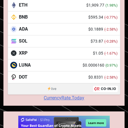
banilor în era digitală
STIRI
ETH
$1,909.77
(1.98%)
BNB
$595.34
(-0.77%)
7
WhiteBIT și FC Barcelona
ADA
$0.1889
(-2.58%)
semnează un acord pe cinci ani
pentru a stimula implicarea
SOL
$73.87
(-0.28%)
STIRI
fanilor și inovarea în domeniul
XRP
$1.05
(-1.67%)
finanțelor digitale
8
Lavazza utilizează tehnologia
LUNA
$0.0006160
(0.97%)
blockchain pentru a asigura
DOT
$0.8331
(-2.58%)
trasabilitatea cafelei
STIRI
CO-IN.IO
live
1
CurrencyRate.Today
764 de „balene” dețin 94% din
SHIB, iar prețul se îndreaptă
spre o depășire a pragului de
STIRI
0,000005 dolari