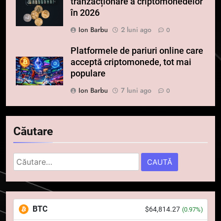
tranzacționare a criptomonedelor
în 2026
Ion Barbu
2 luni ago
0
Platformele de pariuri online care
acceptă criptomonede, tot mai
populare
Ion Barbu
7 luni ago
0
5
Căutare
Squid a strâns 6 milioane de
dolari cu sprijinul Ripple, apoi a
Caută
pierdut jumătate din aceștia
STIRI
după:
într-un atac cibernetic în mai
puțin de 24 de ore
6
Banii digitali și arhitectura
BTC
$64,814.27
(0.97%)
încrederii: O nouă viziune asupra