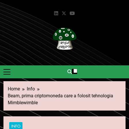
Skip
to
content
Riga Crypto
Știri Și Informații Despre
Criptomonede.
Home
Info
Beam, prima criptomoneda care a folosit tehnologia
Mimblewimble
INFO