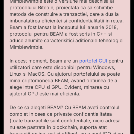
Mimblewimble este o versiune mai deschisa al
protocolului Bitcoin, proiectata ca sa schimbe
metoda de construire a tranzactiei, care a dus la
imbunatatirea eficientei si confidentialitatii in retea.
Beam a fost lansat la inceputul lui ianuarie 2018,
protocolul pentru BEAM a fost scris in C++ si
aduce anumite caracterisitici aditionale tehnologiei
Mimblewimble.
In acest moment, Beam are un
portofel GUI
pentru
utilizatori care este disponibil pentru Windows,
Linux si MacOS. Cu ajutorul portofelului se poate
mina criptomoneda BEAM, avand optiunea de a
alege intre CPU si GPU. Evident, minarea cu
ajutorul GPU este mai eficienta.
De ce sa alegeti BEAM? Cu BEAM aveti controlul
complet in ceea ce priveste confidentialitatea
(toate tranzactiile sunt confidentiale, nicio adresa
nu este pastrata in blockchain, suporta atat
tranzactii online, cat si offline), nu a avut ICO si nu