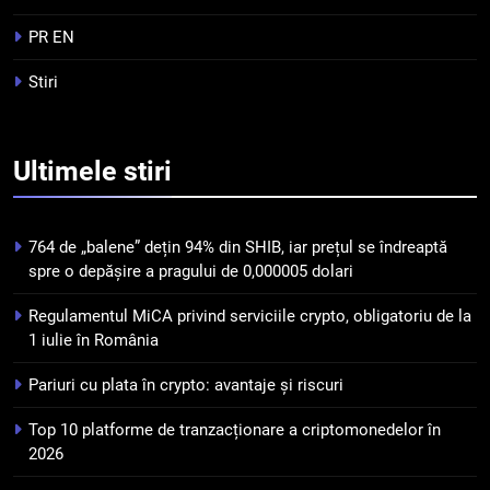
Top 10 platforme de
tranzacționare a
PR EN
criptomonedelor în 2026
INFO
Stiri
5
Squid a strâns 6 milioane de
Ultimele
stiri
dolari cu sprijinul Ripple, apoi a
pierdut jumătate din aceștia
STIRI
într-un atac cibernetic în mai
764 de „balene” dețin 94% din SHIB, iar prețul se îndreaptă
puțin de 24 de ore
6
spre o depășire a pragului de 0,000005 dolari
Banii digitali și arhitectura
Regulamentul MiCA privind serviciile crypto, obligatoriu de la
încrederii: O nouă viziune asupra
1 iulie în România
banilor în era digitală
STIRI
Pariuri cu plata în crypto: avantaje și riscuri
7
Top 10 platforme de tranzacționare a criptomonedelor în
WhiteBIT și FC Barcelona
2026
semnează un acord pe cinci ani