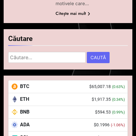
motivele care…
Citește mai mult
Căutare
Caută
după:
5
Squid a strâns 6 milioane de
BTC
$65,007.18
(0.63%)
dolari cu sprijinul Ripple, apoi a
pierdut jumătate din aceștia
STIRI
ETH
$1,917.35
(0.34%)
într-un atac cibernetic în mai
puțin de 24 de ore
BNB
$594.53
6
(0.99%)
Banii digitali și arhitectura
ADA
$0.1996
(-1.06%)
încrederii: O nouă viziune asupra
banilor în era digitală