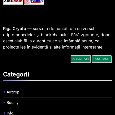
1
764 de „balene” dețin 94% din
SHIB, iar prețul se îndreaptă
spre o depășire a pragului de
STIRI
Riga Crypto
— sursa ta de noutăți din universul
0,000005 dolari
criptomonedelor și blockchainului. Fără zgomote, doar
esențialul: fii la curent cu ce se întâmplă acum, ce
2
proiecte ies în evidență și alte informații interesante.
Regulamentul MiCA privind
serviciile crypto, obligatoriu de
la 1 iulie în România
INFO
Categorii
3
Pariuri cu plata în crypto:
avantaje și riscuri
Airdrop
INFO
Bounty
4
Info