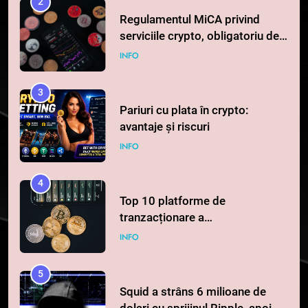
2
Regulamentul MiCA privind
serviciile crypto, obligatoriu de
la 1 iulie în România
INFO
3
Pariuri cu plata în crypto:
avantaje și riscuri
INFO
4
Top 10 platforme de
tranzacționare a
criptomonedelor în 2026
INFO
5
Squid a strâns 6 milioane de