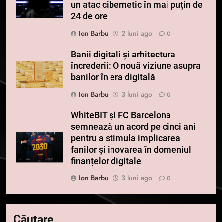
un atac cibernetic în mai puțin de
24 de ore
Ion Barbu
2 luni ago
0
Banii digitali și arhitectura
încrederii: O nouă viziune asupra
banilor în era digitală
Ion Barbu
3 luni ago
0
WhiteBIT și FC Barcelona
semnează un acord pe cinci ani
pentru a stimula implicarea
fanilor și inovarea în domeniul
finanțelor digitale
Ion Barbu
3 luni ago
0
Căutare