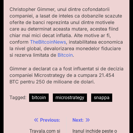
Christopher Gimmer, unul dintre cofondatorii
companiei, a lasat de inteles ca dobanzile scazute
oferite de banci reprezinta unul dintre motivele
care au determinat aceasta mutare, acestea fiind
chiar mai mici decat inflatia. Alte motive ar fi,
conform
TheBitcoinNews
, instabilitatea economica
la nivel global, devalorizarea monedelor fiduciare
si rezerva limitata de
Bitcoin
.
Gimmer a declarat ca a fost influentat si de decizia
companiei Microstrategy de a cumpara 21.454
BTC pentru 250 de milioane de dolari.
Tagged:
bitcoin
microstrategy
snappa
Previous:
Next:
Navigare
în
Travala.com si
Iranul inchide peste o