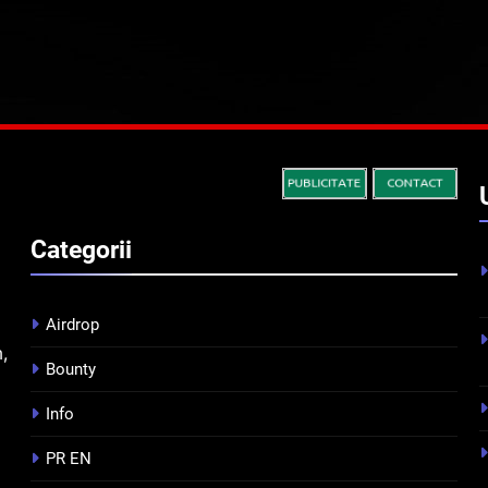
Categorii
Airdrop
m,
Bounty
Info
PR EN