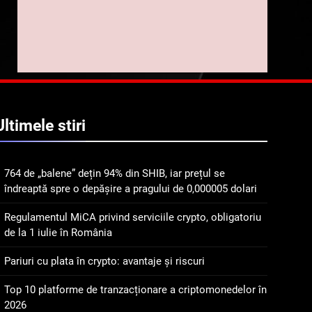
implicarea fanilor și
inovarea în domeniul
8
Lavazza utilizează
finanțelor digitale
tehnologia blockchain
pentru a asigura
STIRI
trasabilitatea cafelei
1
764 de „balene” dețin 94%
Ultimele
stiri
din SHIB, iar prețul se
îndreaptă spre o depășire
STIRI
a pragului de 0,000005
764 de „balene” dețin 94% din SHIB, iar prețul se
dolari
2
îndreaptă spre o depășire a pragului de 0,000005 dolari
Regulamentul MiCA
privind serviciile crypto,
Regulamentul MiCA privind serviciile crypto, obligatoriu
obligatoriu de la 1 iulie în
INFO
de la 1 iulie în România
România
3
Pariuri cu plata în crypto: avantaje și riscuri
Pariuri cu plata în crypto:
avantaje și riscuri
Top 10 platforme de tranzacționare a criptomonedelor în
2026
INFO