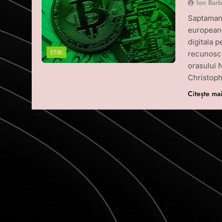
Ion Bar
Saptamana
european 
digitala p
STIRI
recunoscu
orasului 
Christop
Citește ma