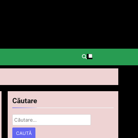
.
Căutare
Caută
după: