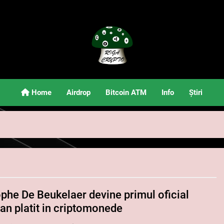
Riga Crypto
Știri Și Informații Despre Criptomonede
Home
Airdrop
Bitcoin ATM
Info
Știri
ophe De Beukelaer devine primul oficial
an platit in criptomonede