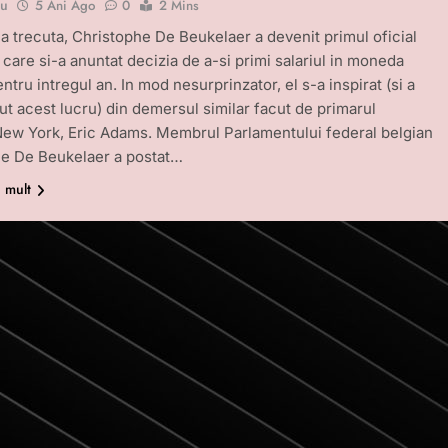
bu
5 Ani Ago
0
2 Mins
 trecuta, Christophe De Beukelaer a devenit primul oficial
care si-a anuntat decizia de a-si primi salariul in moneda
entru intregul an. In mod nesurprinzator, el s-a inspirat (si a
t acest lucru) din demersul similar facut de primarul
New York, Eric Adams. Membrul Parlamentului federal belgian
he De Beukelaer a postat…
i mult