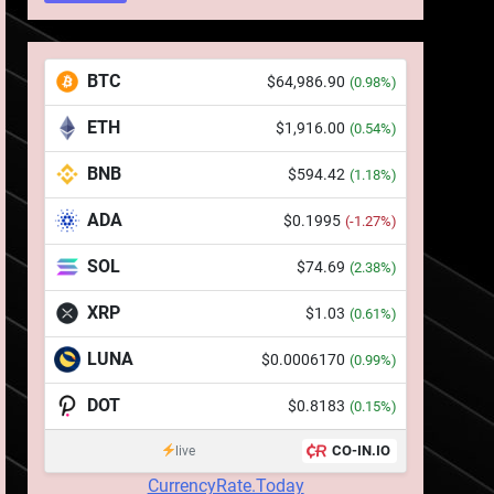
1
764 de „balene” dețin 94%
din SHIB, iar prețul se
îndreaptă spre o depășire
STIRI
BTC
$64,986.90
(0.98%)
a pragului de 0,000005
ETH
dolari
2
$1,916.00
(0.54%)
Regulamentul MiCA
BNB
privind serviciile crypto,
$594.42
(1.18%)
obligatoriu de la 1 iulie în
INFO
ADA
$0.1995
(-1.27%)
România
3
SOL
$74.69
(2.38%)
Pariuri cu plata în crypto:
avantaje și riscuri
XRP
$1.03
(0.61%)
INFO
LUNA
$0.0006170
(0.99%)
4
Top 10 platforme de
DOT
$0.8183
(0.15%)
tranzacționare a
criptomonedelor în 2026
CO-IN.IO
live
INFO
CurrencyRate.Today