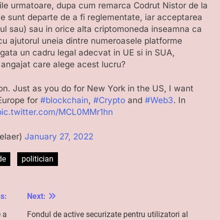
nile urmatoare, dupa cum remarca Codrut Nistor de la
 sunt departe de a fi reglementate, iar acceptarea
azul sau) sau in orice alta criptomoneda inseamna ca
cu ajutorul uneia dintre numeroasele platforme
 gata un cadru legal adecvat in UE si in SUA,
ui angajat care alege acest lucru?
ion. Just as you do for New York in the US, I want
Europe for
#blockchain
,
#Crypto
and
#Web3
. In
pic.twitter.com/MCL0MMr1hn
elaer)
January 27, 2022
de
politician
s:
Next:
 a
Fondul de active securizate pentru utilizatori al