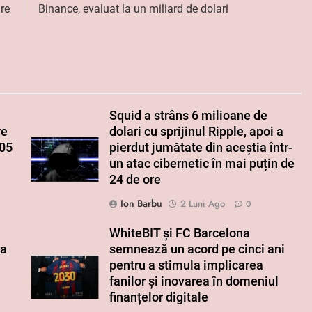
re
Binance, evaluat la un miliard de dolari
Squid a strâns 6 milioane de
re
dolari cu sprijinul Ripple, apoi a
005
pierdut jumătate din aceștia într-
un atac cibernetic în mai puțin de
24 de ore
Ion Barbu
2 Luni Ago
0
WhiteBIT și FC Barcelona
ra
semnează un acord pe cinci ani
pentru a stimula implicarea
fanilor și inovarea în domeniul
finanțelor digitale