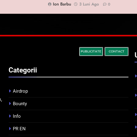
Ion Barbu
3 Luni Ago
0
Categorii
Airdrop
m,
Bounty
Info
PR EN