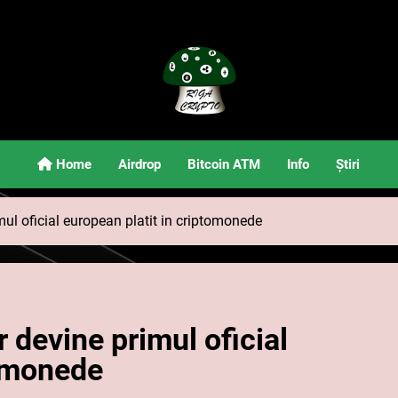
Riga Crypto
Știri Și Informații Despre Criptomonede
Home
Airdrop
Bitcoin ATM
Info
Știri
ul oficial european platit in criptomonede
 devine primul oficial
tomonede