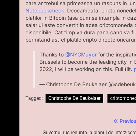
care ar trebui sa primeasca un raspuns in lu
Notebookcheck
. Deocamdata, criptomonedele
platilor in Bitcoin (asa cum se intampla in c
salariul este convertit in acea criptomoneda 
disponibile. Cat timp va dura pana cand va fi
permitand astfel platile cripto directe oricar
Thanks to
@NYCMayor
for the inspirat
Brussels to become the leading city in 
2022, I will be working on this. Full tilt.
— Christophe De Beukelaer (@cdebeuk
Tagged:
Christophe De Beukelaer
criptomone
Previou
Navigare
în
Guvernul rus renunta la planul de interzicere