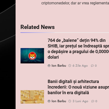
criptomonedelor, dar ar vrea reglementa
articole
Related News
764 de „balene” dețin 94% din
SHIB, iar prețul se îndreaptă sp
o depășire a pragului de 0,000
dolari
Ion Barbu
6 Zile Ago
0
Banii digitali și arhitectura
încrederii: O nouă viziune asup
banilor în era digitală
Ion Barbu
3 Luni Ago
0