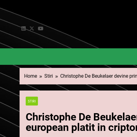
Skip
to
content
Home
Stiri
Christophe De Beukelaer devine prim
STIRI
Christophe De Beukelaer
european platit in crip