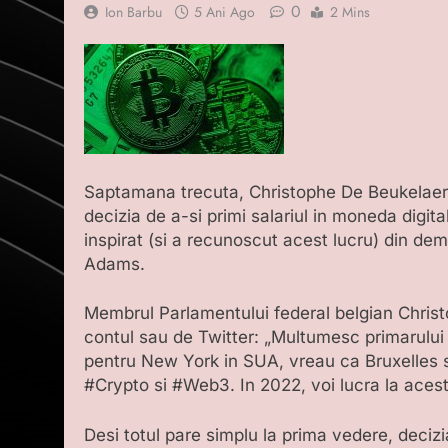
0
Ion Barbu
5 Ani Ago
2 Mins
Saptamana trecuta, Christophe De Beukelaer a
decizia de a-si primi salariul in moneda digita
inspirat (si a recunoscut acest lucru) din dem
Adams.
Membrul Parlamentului federal belgian Chris
contul sau de Twitter: „Multumesc primarului
pentru New York in SUA, vreau ca Bruxelles s
#Crypto si #Web3. In 2022, voi lucra la acest
Desi totul pare simplu la prima vedere, decizi