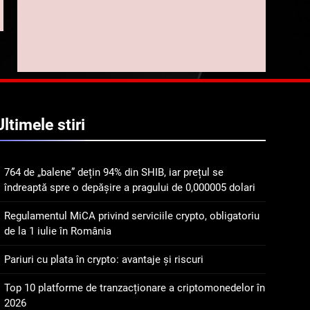
5
Squid a strâns 6 milioane
de dolari cu sprijinul
Ripple, apoi a pierdut
STIRI
jumătate din aceștia într-
un atac cibernetic în mai
6
Banii digitali și arhitectura
puțin de 24 de ore
Ultimele
stiri
încrederii: O nouă viziune
asupra banilor în era
STIRI
digitală
764 de „balene” dețin 94% din SHIB, iar prețul se
7
îndreaptă spre o depășire a pragului de 0,000005 dolari
WhiteBIT și FC Barcelona
semnează un acord pe
Regulamentul MiCA privind serviciile crypto, obligatoriu
cinci ani pentru a stimula
STIRI
de la 1 iulie în România
implicarea fanilor și
inovarea în domeniul
8
Pariuri cu plata în crypto: avantaje și riscuri
Lavazza utilizează
finanțelor digitale
tehnologia blockchain
Top 10 platforme de tranzacționare a criptomonedelor în
pentru a asigura
2026
STIRI