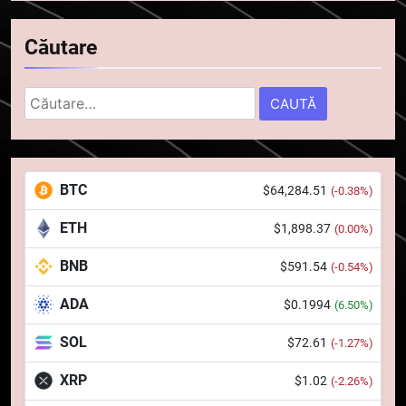
Căutare
Caută
după:
5
Squid a strâns 6 milioane de
dolari cu sprijinul Ripple, apoi a
BTC
$64,284.51
(-0.38%)
pierdut jumătate din aceștia
STIRI
într-un atac cibernetic în mai
ETH
$1,898.37
(0.00%)
puțin de 24 de ore
6
BNB
$591.54
(-0.54%)
Banii digitali și arhitectura
încrederii: O nouă viziune asupra
ADA
$0.1994
(6.50%)
banilor în era digitală
STIRI
SOL
$72.61
(-1.27%)
7
XRP
$1.02
(-2.26%)
WhiteBIT și FC Barcelona