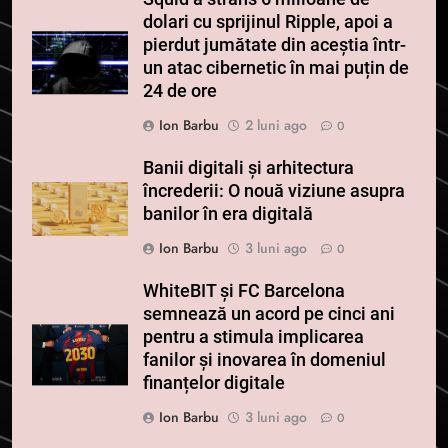
dolari cu sprijinul Ripple, apoi a
pierdut jumătate din aceștia într-
un atac cibernetic în mai puțin de
24 de ore
Ion Barbu
2 luni ago
0
Banii digitali și arhitectura
încrederii: O nouă viziune asupra
banilor în era digitală
Ion Barbu
3 luni ago
0
WhiteBIT și FC Barcelona
semnează un acord pe cinci ani
pentru a stimula implicarea
fanilor și inovarea în domeniul
finanțelor digitale
Ion Barbu
3 luni ago
0