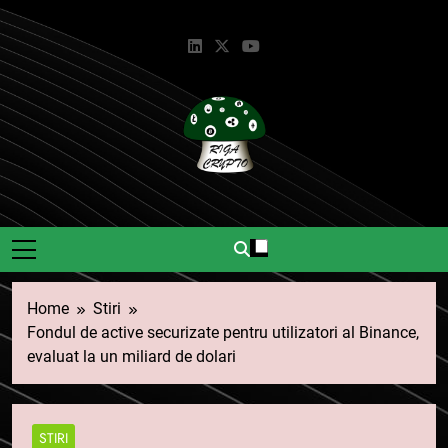
Skip
to
content
Riga Crypto
Știri Și Informații Despre
Criptomonede.
Home
Stiri
Fondul de active securizate pentru utilizatori al Binance,
evaluat la un miliard de dolari
STIRI