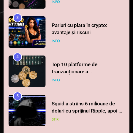
3
Pariuri cu plata în crypto:
avantaje și riscuri
INFO
4
Top 10 platforme de
tranzacționare a
criptomonedelor în 2026
INFO
5
Squid a strâns 6 milioane de
dolari cu sprijinul Ripple, apoi a
pierdut jumătate din aceștia
STIRI
într-un atac cibernetic în mai
puțin de 24 de ore
6