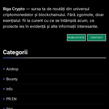
spre o depășire a pragului de
STIRI
Riga Crypto
— sursa ta de noutăți din universul
0,000005 dolari
criptomonedelor și blockchainului. Fără zgomote, doar
2
esențialul: fii la curent cu ce se întâmplă acum, ce
Regulamentul MiCA privind
proiecte ies în evidență și alte informații interesante.
serviciile crypto, obligatoriu de
la 1 iulie în România
INFO
3
Categorii
Pariuri cu plata în crypto:
avantaje și riscuri
Airdrop
INFO
Bounty
4
Top 10 platforme de
Info
tranzacționare a
PR EN
criptomonedelor în 2026
INFO