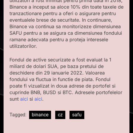
utilizatori a fost infiintat pentru prima data in 2018,
Binance a inceput sa aloce 10% din toate taxele de
tranzactionare pentru a oferi o asigurare pentru
eventualele brese de securitate. In continuare,
Binance va continua sa monitorizeze dimensiunea
SAFU pentru a se asigura ca dimensiunea fondului
ramane adecvata pentru a proteja interesele
utilizatorilor.
Fondul de active securizate a fost evaluat la 1
miliard de dolari SUA, pe baza pretului de
deschidere din 29 ianuarie 2022. Valoarea
fondului va fluctua in functie de piata. Fondul
poate fi vizualizat in doua adrese de portofel si
cuprinde BNB, BUSD si BTC. Adresele portofelelor
sunt
aici
si
aici
.
Tagged:
binance
cz
safu