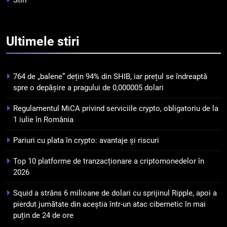
Stiri
5
Squid a strâns 6 milioane de
dolari cu sprijinul Ripple, apoi a
Ultimele
stiri
pierdut jumătate din aceștia
STIRI
într-un atac cibernetic în mai
puțin de 24 de ore
764 de „balene” dețin 94% din SHIB, iar prețul se îndreaptă
6
spre o depășire a pragului de 0,000005 dolari
Banii digitali și arhitectura
încrederii: O nouă viziune asupra
Regulamentul MiCA privind serviciile crypto, obligatoriu de la
banilor în era digitală
STIRI
1 iulie în România
Pariuri cu plata în crypto: avantaje și riscuri
7
WhiteBIT și FC Barcelona
Top 10 platforme de tranzacționare a criptomonedelor în
semnează un acord pe cinci ani
2026
pentru a stimula implicarea
STIRI
Squid a strâns 6 milioane de dolari cu sprijinul Ripple, apoi a
fanilor și inovarea în domeniul
pierdut jumătate din aceștia într-un atac cibernetic în mai
finanțelor digitale
8
puțin de 24 de ore
Lavazza utilizează tehnologia