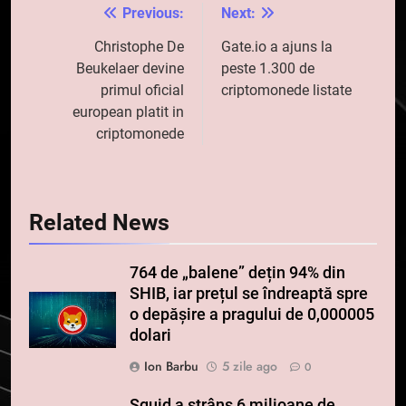
Previous:
Next:
Navigare
în
Christophe De
Gate.io a ajuns la
Beukelaer devine
peste 1.300 de
articole
primul oficial
criptomonede listate
european platit in
criptomonede
Related News
764 de „balene” dețin 94% din
SHIB, iar prețul se îndreaptă spre
o depășire a pragului de 0,000005
dolari
Ion Barbu
5 zile ago
0
Squid a strâns 6 milioane de