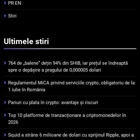
tranzacționare a
PR EN
criptomonedelor în 2026
INFO
Stiri
5
Squid a strâns 6 milioane de
Ultimele
stiri
dolari cu sprijinul Ripple, apoi a
pierdut jumătate din aceștia
STIRI
într-un atac cibernetic în mai
764 de „balene” dețin 94% din SHIB, iar prețul se îndreaptă
puțin de 24 de ore
6
spre o depășire a pragului de 0,000005 dolari
Banii digitali și arhitectura
Regulamentul MiCA privind serviciile crypto, obligatoriu de la
încrederii: O nouă viziune asupra
1 iulie în România
banilor în era digitală
STIRI
Pariuri cu plata în crypto: avantaje și riscuri
7
Top 10 platforme de tranzacționare a criptomonedelor în
WhiteBIT și FC Barcelona
2026
semnează un acord pe cinci ani
pentru a stimula implicarea
STIRI
Squid a strâns 6 milioane de dolari cu sprijinul Ripple, apoi a