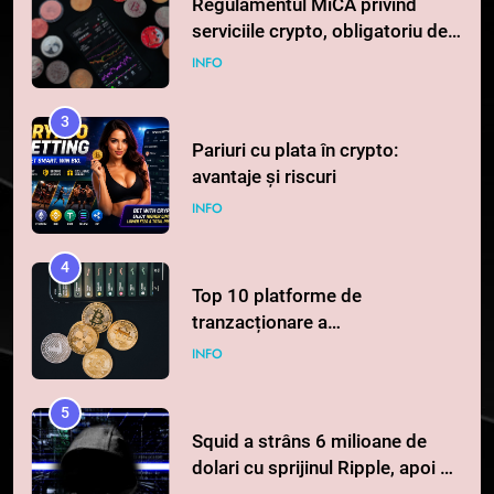
Regulamentul MiCA privind
serviciile crypto, obligatoriu de
la 1 iulie în România
INFO
3
Pariuri cu plata în crypto:
avantaje și riscuri
INFO
4
Top 10 platforme de
tranzacționare a
criptomonedelor în 2026
INFO
5
Squid a strâns 6 milioane de
dolari cu sprijinul Ripple, apoi a