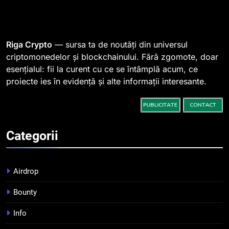
1
764 de „balene” dețin 94% din
SHIB, iar prețul se îndreaptă
spre o depășire a pragului de
STIRI
Riga Crypto
— sursa ta de noutăți din universul
0,000005 dolari
criptomonedelor și blockchainului. Fără zgomote, doar
esențialul: fii la curent cu ce se întâmplă acum, ce
2
proiecte ies în evidență și alte informații interesante.
Regulamentul MiCA privind
serviciile crypto, obligatoriu de
la 1 iulie în România
INFO
Categorii
3
Pariuri cu plata în crypto:
avantaje și riscuri
Airdrop
INFO
Bounty
4
Info
Top 10 platforme de