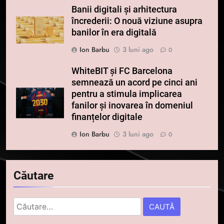
Banii digitali și arhitectura
încrederii: O nouă viziune asupra
banilor în era digitală
Ion Barbu
3 luni ago
0
WhiteBIT și FC Barcelona
semnează un acord pe cinci ani
pentru a stimula implicarea
fanilor și inovarea în domeniul
finanțelor digitale
Ion Barbu
3 luni ago
0
5
Căutare
Squid a strâns 6 milioane de
dolari cu sprijinul Ripple, apoi a
pierdut jumătate din aceștia
Caută
STIRI
într-un atac cibernetic în mai
după: