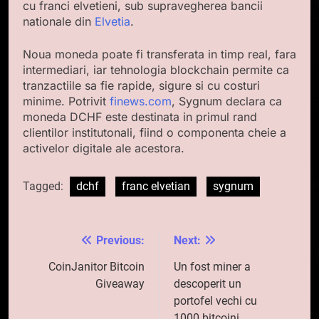
cu franci elvetieni, sub supravegherea bancii
nationale din
Elvetia
.
Noua moneda poate fi transferata in timp real, fara
intermediari, iar tehnologia blockchain permite ca
tranzactiile sa fie rapide, sigure si cu costuri
minime. Potrivit
finews.com
, Sygnum declara ca
moneda DCHF este destinata in primul rand
clientilor institutonali, fiind o componenta cheie a
activelor digitale ale acestora.
Tagged:
dchf
franc elvetian
sygnum
Previous:
Next:
Navigare
în
CoinJanitor Bitcoin
Un fost miner a
Giveaway
descoperit un
articole
portofel vechi cu
1000 bitcoini