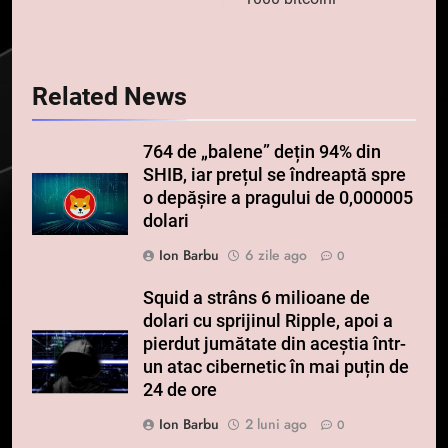
Related News
764 de „balene” dețin 94% din
SHIB, iar prețul se îndreaptă spre
o depășire a pragului de 0,000005
dolari
Ion Barbu
6 zile ago
0
Squid a strâns 6 milioane de
dolari cu sprijinul Ripple, apoi a
pierdut jumătate din aceștia într-
un atac cibernetic în mai puțin de
24 de ore
Ion Barbu
2 luni ago
0