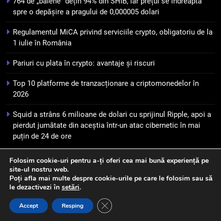
764 de „balene” dețin 94% din SHIB, iar prețul se îndreaptă
7
spre o depășire a pragului de 0,000005 dolari
WhiteBIT și FC Barcelona
Regulamentul MiCA privind serviciile crypto, obligatoriu de la
semnează un acord pe cinci ani
1 iulie în România
pentru a stimula implicarea
STIRI
fanilor și inovarea în domeniul
Pariuri cu plata în crypto: avantaje și riscuri
finanțelor digitale
8
Top 10 platforme de tranzacționare a criptomonedelor în
Lavazza utilizează tehnologia
2026
blockchain pentru a asigura
trasabilitatea cafelei
STIRI
Squid a strâns 6 milioane de dolari cu sprijinul Ripple, apoi a
pierdut jumătate din aceștia într-un atac cibernetic în mai
puțin de 24 de ore
Folosim cookie-uri pentru a-ți oferi cea mai bună experiență pe
site-ul nostru web.
Newsmatic - News WordPress Theme 2026. Powered By
Poți afla mai multe despre cookie-urile pe care le folosim sau să
.
BlazeThemes
le dezactivezi în
setări
.
Close GDPR Cookie Banner
Accept
Resping