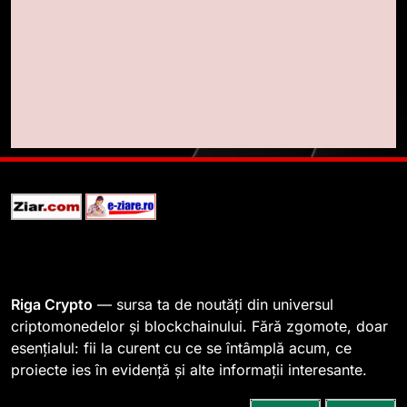
Lavazza utilizează tehnologia
blockchain pentru a asigura
trasabilitatea cafelei
STIRI
1
764 de „balene” dețin 94% din
SHIB, iar prețul se îndreaptă
spre o depășire a pragului de
STIRI
0,000005 dolari
2
Regulamentul MiCA privind
serviciile crypto, obligatoriu de
la 1 iulie în România
INFO
Riga Crypto
— sursa ta de noutăți din universul
criptomonedelor și blockchainului. Fără zgomote, doar
esențialul: fii la curent cu ce se întâmplă acum, ce
3
proiecte ies în evidență și alte informații interesante.
Pariuri cu plata în crypto:
avantaje și riscuri