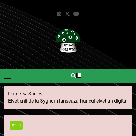
Skip
to
content
Riga Crypto
Știri Și Informații Despre
Criptomonede.
Home
Stiri
Elvetienii de la Sygnum lanseaza francul elvetian digital
STIRI