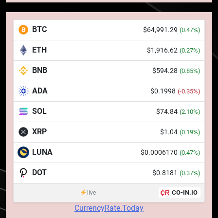
puțin de 24 de ore
6
Banii digitali și arhitectura
BTC
$64,991.29
(0.47%)
încrederii: O nouă viziune asupra
banilor în era digitală
STIRI
ETH
$1,916.62
(0.27%)
BNB
$594.28
7
(0.85%)
WhiteBIT și FC Barcelona
ADA
$0.1998
(-0.35%)
semnează un acord pe cinci ani
pentru a stimula implicarea
STIRI
SOL
$74.84
(2.10%)
fanilor și inovarea în domeniul
finanțelor digitale
XRP
$1.04
(0.19%)
8
Lavazza utilizează tehnologia
LUNA
$0.0006170
(0.47%)
blockchain pentru a asigura
trasabilitatea cafelei
DOT
$0.8181
STIRI
(0.37%)
CO-IN.IO
live
1
CurrencyRate.Today
764 de „balene” dețin 94% din