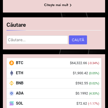
Citește mai mult
Căutare
Caută
după:
5
Squid a strâns 6 milioane de
BTC
$64,322.66
(-0.34%)
dolari cu sprijinul Ripple, apoi a
pierdut jumătate din aceștia
STIRI
ETH
$1,900.42
(0.05%)
într-un atac cibernetic în mai
puțin de 24 de ore
BNB
$592.55
6
(0.02%)
Banii digitali și arhitectura
ADA
$0.1992
(4.33%)
încrederii: O nouă viziune asupra
banilor în era digitală
STIRI
SOL
$72.62
(-1.17%)