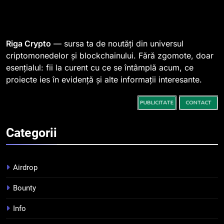
1
764 de „balene” dețin 94% din
SHIB, iar prețul se îndreaptă
spre o depășire a pragului de
STIRI
Riga Crypto
— sursa ta de noutăți din universul
0,000005 dolari
criptomonedelor și blockchainului. Fără zgomote, doar
esențialul: fii la curent cu ce se întâmplă acum, ce
2
proiecte ies în evidență și alte informații interesante.
Regulamentul MiCA privind
serviciile crypto, obligatoriu de
la 1 iulie în România
INFO
Categorii
3
Pariuri cu plata în crypto:
avantaje și riscuri
Airdrop
INFO
Bounty
4
Info
Top 10 platforme de