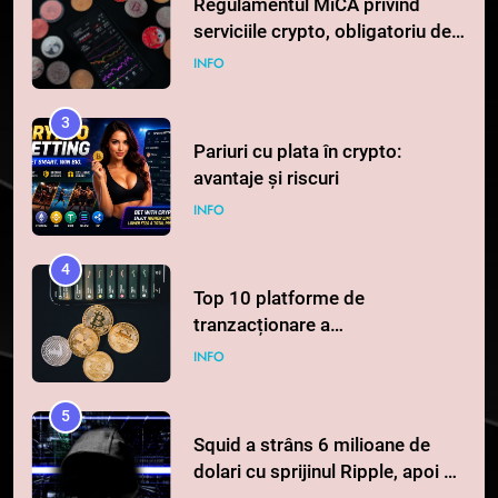
Regulamentul MiCA privind
serviciile crypto, obligatoriu de
la 1 iulie în România
INFO
3
Pariuri cu plata în crypto:
avantaje și riscuri
INFO
4
Top 10 platforme de
tranzacționare a
criptomonedelor în 2026
INFO
5
Squid a strâns 6 milioane de
dolari cu sprijinul Ripple, apoi a