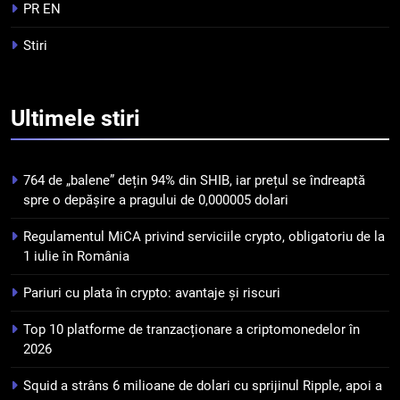
tranzacționare a
PR EN
criptomonedelor în 2026
INFO
Stiri
5
Squid a strâns 6 milioane de
Ultimele
stiri
dolari cu sprijinul Ripple, apoi a
pierdut jumătate din aceștia
STIRI
într-un atac cibernetic în mai
764 de „balene” dețin 94% din SHIB, iar prețul se îndreaptă
puțin de 24 de ore
6
spre o depășire a pragului de 0,000005 dolari
Banii digitali și arhitectura
Regulamentul MiCA privind serviciile crypto, obligatoriu de la
încrederii: O nouă viziune asupra
1 iulie în România
banilor în era digitală
STIRI
Pariuri cu plata în crypto: avantaje și riscuri
7
Top 10 platforme de tranzacționare a criptomonedelor în
WhiteBIT și FC Barcelona
2026
semnează un acord pe cinci ani
pentru a stimula implicarea
STIRI
Squid a strâns 6 milioane de dolari cu sprijinul Ripple, apoi a