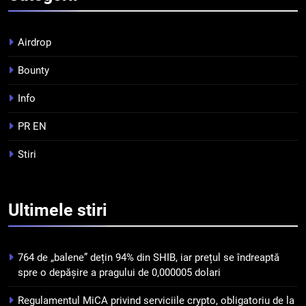
Banii digitali și arhitectura
încrederii: O nouă viziune asupra
Airdrop
banilor în era digitală
STIRI
Bounty
7
Info
WhiteBIT și FC Barcelona
semnează un acord pe cinci ani
PR EN
pentru a stimula implicarea
STIRI
Stiri
fanilor și inovarea în domeniul
finanțelor digitale
8
Lavazza utilizează tehnologia
Ultimele
stiri
blockchain pentru a asigura
trasabilitatea cafelei
STIRI
764 de „balene” dețin 94% din SHIB, iar prețul se îndreaptă
spre o depășire a pragului de 0,000005 dolari
Regulamentul MiCA privind serviciile crypto, obligatoriu de la