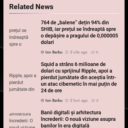
Related News
764 de „balene” dețin 94% din
SHIB, iar prețul se îndreaptă spre
o depășire a pragului de 0,000005
dolari
Ion Barbu
5 zile ago
0
Squid a strâns 6 milioane de
dolari cu sprijinul Ripple, apoi a
pierdut jumătate din aceștia într-
un atac cibernetic în mai puțin de
24 de ore
Ion Barbu
2 luni ago
0
Banii digitali și arhitectura
încrederii: O nouă viziune asupra
banilor în era digitală
5