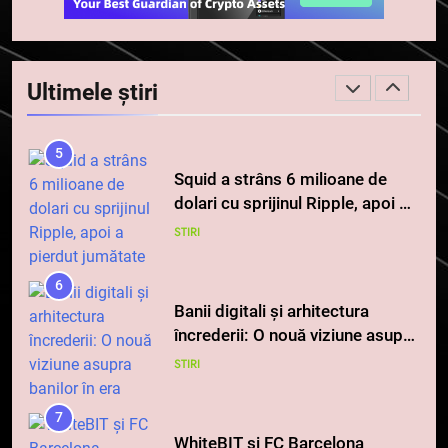
4
Top 10 platforme de
tranzacționare a
Ultimele știri
criptomonedelor în 2026
INFO
5
Squid a strâns 6 milioane de
dolari cu sprijinul Ripple, apoi a
pierdut jumătate din aceștia
STIRI
într-un atac cibernetic în mai
puțin de 24 de ore
6
Banii digitali și arhitectura
încrederii: O nouă viziune asupra
banilor în era digitală
STIRI
7
WhiteBIT și FC Barcelona