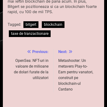
mai ieftin blockchain de pana acum. In plus,
Bitgert se pozitioneaza si ca un blockchain foarte
rapid, cu 100 de mii TPS.
Tagged:
bitgert
blockchain
taxe de tranzactionare
Previous:
Next:
Navigare
în
OpenSea: NFT-uri in
Metashooter: Un
valoare de milioane
metavers Play-to-
articole
de dolari furate de la
Earn pentru vanatori,
utilizatori
construit pe
blockchain-ul
Cardano