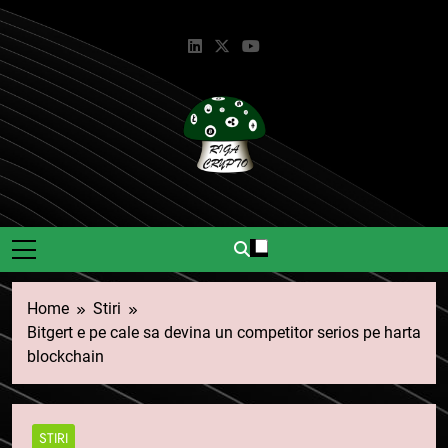
Skip
to
content
Riga Crypto
Știri Și Informații Despre
Criptomonede.
Home
Stiri
Bitgert e pe cale sa devina un competitor serios pe harta
blockchain
STIRI