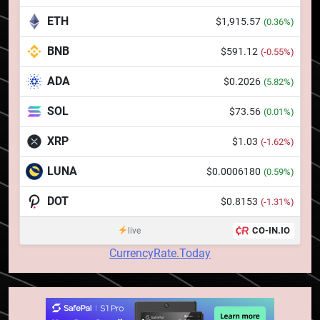
trasabilitatea cafelei
STIRI
ETH
$1,915.57
(0.36%)
BNB
$591.12
1
(-0.55%)
764 de „balene” dețin 94% din
ADA
$0.2026
(5.82%)
SHIB, iar prețul se îndreaptă
spre o depășire a pragului de
STIRI
SOL
$73.56
(0.01%)
0,000005 dolari
XRP
$1.03
(-1.62%)
2
Regulamentul MiCA privind
LUNA
$0.0006180
(0.59%)
serviciile crypto, obligatoriu de
la 1 iulie în România
DOT
$0.8153
INFO
(-1.31%)
CO-IN.IO
live
3
CurrencyRate.Today
Pariuri cu plata în crypto:
avantaje și riscuri
INFO