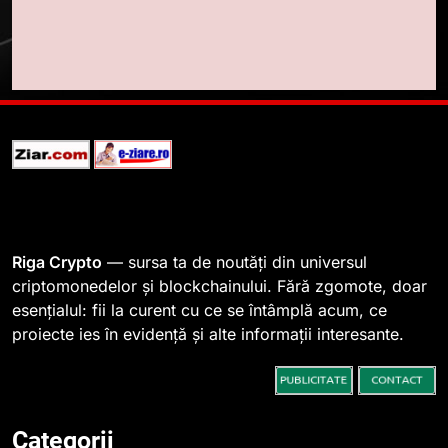
3
Pariuri cu plata în crypto:
avantaje și riscuri
INFO
4
Top 10 platforme de
tranzacționare a
criptomonedelor în 2026
INFO
Riga Crypto
— sursa ta de noutăți din universul
criptomonedelor și blockchainului. Fără zgomote, doar
esențialul: fii la curent cu ce se întâmplă acum, ce
5
proiecte ies în evidență și alte informații interesante.
Squid a strâns 6 milioane de
dolari cu sprijinul Ripple, apoi a
pierdut jumătate din aceștia
STIRI
într-un atac cibernetic în mai
puțin de 24 de ore
Categorii
6