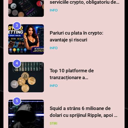
serviciile crypto, obligatoriu de
la 1 iulie în România
INFO
3
Pariuri cu plata în crypto:
avantaje și riscuri
INFO
4
Top 10 platforme de
tranzacționare a
criptomonedelor în 2026
INFO
5
Squid a strâns 6 milioane de
dolari cu sprijinul Ripple, apoi a
pierdut jumătate din aceștia
STIRI