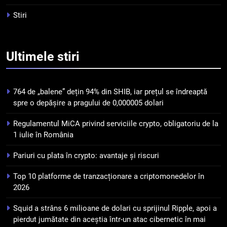
criptomonedelor în 2026
INFO
Stiri
5
Squid a strâns 6 milioane de
Ultimele
stiri
dolari cu sprijinul Ripple, apoi a
pierdut jumătate din aceștia
STIRI
într-un atac cibernetic în mai
764 de „balene” dețin 94% din SHIB, iar prețul se îndreaptă
puțin de 24 de ore
6
spre o depășire a pragului de 0,000005 dolari
Banii digitali și arhitectura
Regulamentul MiCA privind serviciile crypto, obligatoriu de la
încrederii: O nouă viziune asupra
1 iulie în România
banilor în era digitală
STIRI
Pariuri cu plata în crypto: avantaje și riscuri
7
Top 10 platforme de tranzacționare a criptomonedelor în
WhiteBIT și FC Barcelona
2026
semnează un acord pe cinci ani
pentru a stimula implicarea
STIRI
Squid a strâns 6 milioane de dolari cu sprijinul Ripple, apoi a
fanilor și inovarea în domeniul
pierdut jumătate din aceștia într-un atac cibernetic în mai