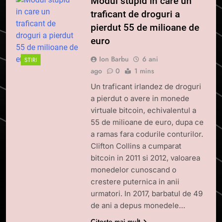
Modul stupid in care un
traficant de droguri a
pierdut 55 de milioane de
euro
Ion Barbu
6 ani
STIRI
ago
0
1 mins
Un traficant irlandez de droguri
a pierdut o avere in monede
virtuale bitcoin, echivalentul a
55 de milioane de euro, dupa ce
a ramas fara codurile conturilor.
Clifton Collins a cumparat
bitcoin in 2011 si 2012, valoarea
monedelor cunoscand o
crestere puternica in anii
urmatori. In 2017, barbatul de 49
de ani a depus monedele…
Citește mai mult