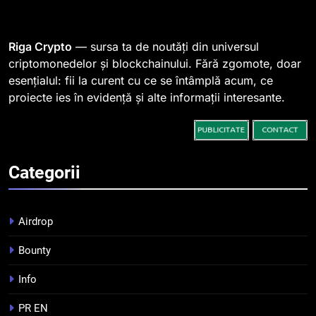
764 de „balene” dețin 94% din
SHIB, iar prețul se îndreaptă
spre o depășire a pragului de
STIRI
Riga Crypto
— sursa ta de noutăți din universul
0,000005 dolari
criptomonedelor și blockchainului. Fără zgomote, doar
esențialul: fii la curent cu ce se întâmplă acum, ce
2
proiecte ies în evidență și alte informații interesante.
Regulamentul MiCA privind
serviciile crypto, obligatoriu de
la 1 iulie în România
INFO
Categorii
3
Pariuri cu plata în crypto:
avantaje și riscuri
Airdrop
INFO
Bounty
4
Info
Top 10 platforme de
tranzacționare a
PR EN