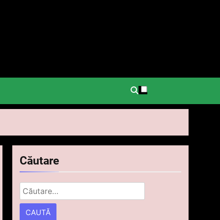
.
Căutare
Caută
după: