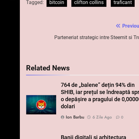
Tagged:
bitcoin
clifton collins
traficant
Previou
Navigare
în
Parteneriat strategic intre Steemit si T
articole
Related News
764 de „balene” dețin 94% din
SHIB, iar prețul se îndreaptă sp
o depășire a pragului de 0,000
dolari
Ion Barbu
6 Zile Ago
0
Banii digitali și arhitectura