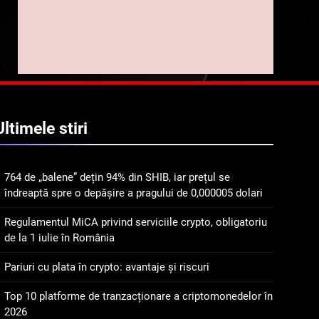
implicarea fanilor și
inovarea în domeniul
8
Lavazza utilizează
finanțelor digitale
tehnologia blockchain
pentru a asigura
STIRI
trasabilitatea cafelei
1
764 de „balene” dețin 94%
Ultimele
stiri
din SHIB, iar prețul se
îndreaptă spre o depășire
STIRI
a pragului de 0,000005
764 de „balene” dețin 94% din SHIB, iar prețul se
dolari
2
îndreaptă spre o depășire a pragului de 0,000005 dolari
Regulamentul MiCA
privind serviciile crypto,
Regulamentul MiCA privind serviciile crypto, obligatoriu
obligatoriu de la 1 iulie în
INFO
de la 1 iulie în România
România
3
Pariuri cu plata în crypto: avantaje și riscuri
Pariuri cu plata în crypto:
avantaje și riscuri
Top 10 platforme de tranzacționare a criptomonedelor în
2026
INFO