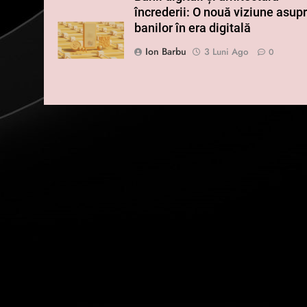
încrederii: O nouă viziune asup
banilor în era digitală
Ion Barbu
3 Luni Ago
0