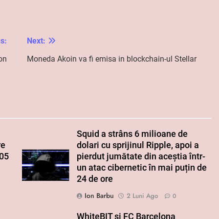
s:
Next:
ron
Moneda Akoin va fi emisa in blockchain-ul Stellar
Squid a strâns 6 milioane de
re
dolari cu sprijinul Ripple, apoi a
005
pierdut jumătate din aceștia într-
un atac cibernetic în mai puțin de
24 de ore
Ion Barbu
2 Luni Ago
0
WhiteBIT și FC Barcelona