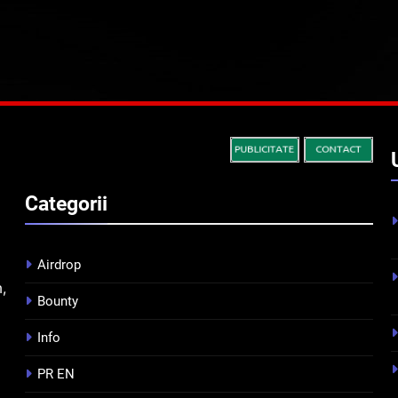
Categorii
Airdrop
m,
Bounty
Info
PR EN