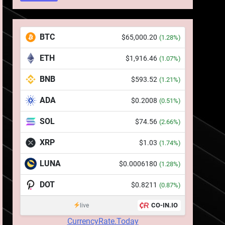
BTC
$65,000.20
(1.28%)
ETH
5
$1,916.46
(1.07%)
Squid a strâns 6 milioane
BNB
de dolari cu sprijinul
$593.52
(1.21%)
Ripple, apoi a pierdut
STIRI
ADA
$0.2008
(0.51%)
jumătate din aceștia într-
un atac cibernetic în mai
6
SOL
$74.56
(2.66%)
Banii digitali și arhitectura
puțin de 24 de ore
încrederii: O nouă viziune
XRP
$1.03
(1.74%)
asupra banilor în era
STIRI
digitală
LUNA
$0.0006180
(1.28%)
7
WhiteBIT și FC Barcelona
DOT
$0.8211
(0.87%)
semnează un acord pe
cinci ani pentru a stimula
CO-IN.IO
live
STIRI
implicarea fanilor și
CurrencyRate.Today