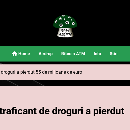
Riga Crypto
Știri Și Informații Despre Criptomonede
Home
Airdrop
Bitcoin ATM
Info
Știri
 droguri a pierdut 55 de milioane de euro
traficant de droguri a pierdut