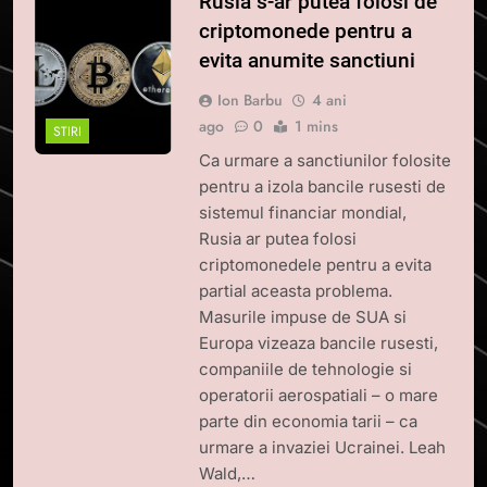
Rusia s-ar putea folosi de
criptomonede pentru a
evita anumite sanctiuni
Ion Barbu
4 ani
ago
0
1 mins
STIRI
Ca urmare a sanctiunilor folosite
pentru a izola bancile rusesti de
sistemul financiar mondial,
Rusia ar putea folosi
criptomonedele pentru a evita
partial aceasta problema.
Masurile impuse de SUA si
Europa vizeaza bancile rusesti,
companiile de tehnologie si
operatorii aerospatiali – o mare
parte din economia tarii – ca
urmare a invaziei Ucrainei. Leah
Wald,…