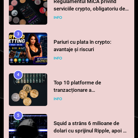
Regulamentul MiCA privind
serviciile crypto, obligatoriu de
la 1 iulie în România
INFO
3
Pariuri cu plata în crypto:
avantaje și riscuri
INFO
4
Top 10 platforme de
tranzacționare a
criptomonedelor în 2026
INFO
5
Squid a strâns 6 milioane de
dolari cu sprijinul Ripple, apoi a