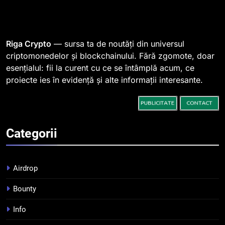
1
764 de „balene” dețin 94% din
SHIB, iar prețul se îndreaptă
spre o depășire a pragului de
STIRI
Riga Crypto
— sursa ta de noutăți din universul
0,000005 dolari
criptomonedelor și blockchainului. Fără zgomote, doar
esențialul: fii la curent cu ce se întâmplă acum, ce
2
proiecte ies în evidență și alte informații interesante.
Regulamentul MiCA privind
serviciile crypto, obligatoriu de
la 1 iulie în România
INFO
Categorii
3
Pariuri cu plata în crypto:
avantaje și riscuri
Airdrop
INFO
Bounty
4
Info
Top 10 platforme de