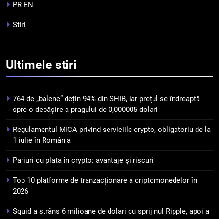
tranzacționare a
PR EN
criptomonedelor în 2026
INFO
Stiri
5
Squid a strâns 6 milioane de
Ultimele
stiri
dolari cu sprijinul Ripple, apoi a
pierdut jumătate din aceștia
STIRI
într-un atac cibernetic în mai
764 de „balene” dețin 94% din SHIB, iar prețul se îndreaptă
puțin de 24 de ore
6
spre o depășire a pragului de 0,000005 dolari
Banii digitali și arhitectura
Regulamentul MiCA privind serviciile crypto, obligatoriu de la
încrederii: O nouă viziune asupra
1 iulie în România
banilor în era digitală
STIRI
Pariuri cu plata în crypto: avantaje și riscuri
7
Top 10 platforme de tranzacționare a criptomonedelor în
WhiteBIT și FC Barcelona
2026
semnează un acord pe cinci ani
pentru a stimula implicarea
STIRI
Squid a strâns 6 milioane de dolari cu sprijinul Ripple, apoi a