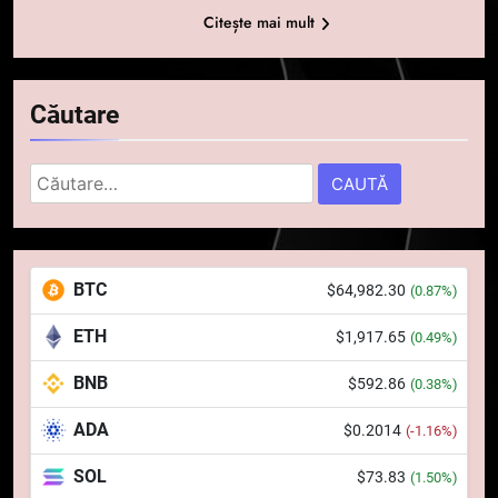
Citește mai mult
Căutare
Caută
după:
5
Squid a strâns 6 milioane de
BTC
$64,982.30
(0.87%)
dolari cu sprijinul Ripple, apoi a
pierdut jumătate din aceștia
STIRI
ETH
$1,917.65
(0.49%)
într-un atac cibernetic în mai
puțin de 24 de ore
BNB
$592.86
6
(0.38%)
Banii digitali și arhitectura
ADA
$0.2014
(-1.16%)
încrederii: O nouă viziune asupra
banilor în era digitală
STIRI
SOL
$73.83
(1.50%)