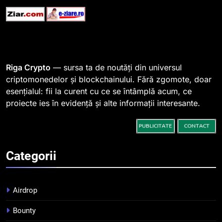
STIRI
1
764 de „balene” dețin 94% din
SHIB, iar prețul se îndreaptă
spre o depășire a pragului de
STIRI
Riga Crypto
— sursa ta de noutăți din universul
0,000005 dolari
criptomonedelor și blockchainului. Fără zgomote, doar
esențialul: fii la curent cu ce se întâmplă acum, ce
2
proiecte ies în evidență și alte informații interesante.
Regulamentul MiCA privind
serviciile crypto, obligatoriu de
la 1 iulie în România
INFO
Categorii
3
Pariuri cu plata în crypto:
avantaje și riscuri
Airdrop
INFO
Bounty