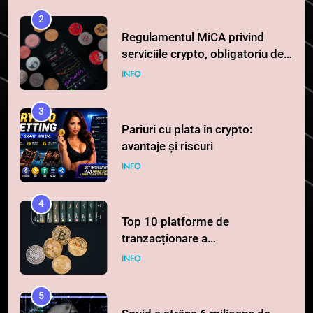
2
Regulamentul MiCA privind
serviciile crypto, obligatoriu de
la 1 iulie în România
INFO
3
Pariuri cu plata în crypto:
avantaje și riscuri
INFO
4
Top 10 platforme de
tranzacționare a
criptomonedelor în 2026
INFO
5