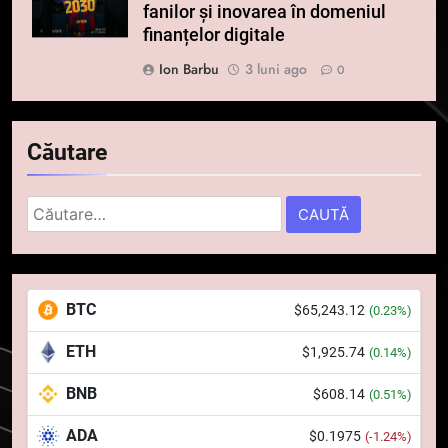
fanilor și inovarea în domeniul
finanțelor digitale
Ion Barbu
3 luni ago
0
Căutare
Caută
după:
5
Squid a strâns 6 milioane de
BTC
$65,243.12
(0.23%)
dolari cu sprijinul Ripple, apoi a
pierdut jumătate din aceștia
STIRI
ETH
$1,925.74
(0.14%)
într-un atac cibernetic în mai
puțin de 24 de ore
BNB
$608.14
6
(0.51%)
Banii digitali și arhitectura
ADA
$0.1975
(-1.24%)
încrederii: O nouă viziune asupra