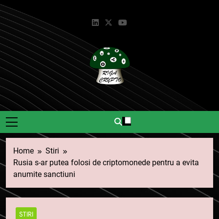
Skip
to
content
Riga Crypto
Știri Și Informații Despre
Criptomonede.
Home
Stiri
Rusia s-ar putea folosi de criptomonede pentru a evita
anumite sanctiuni
STIRI