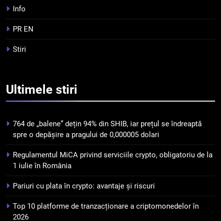
4
Info
Top 10 platforme de
tranzacționare a
PR EN
criptomonedelor în 2026
INFO
Stiri
5
Squid a strâns 6 milioane de
Ultimele
stiri
dolari cu sprijinul Ripple, apoi a
pierdut jumătate din aceștia
STIRI
într-un atac cibernetic în mai
764 de „balene” dețin 94% din SHIB, iar prețul se îndreaptă
puțin de 24 de ore
6
spre o depășire a pragului de 0,000005 dolari
Banii digitali și arhitectura
Regulamentul MiCA privind serviciile crypto, obligatoriu de la
încrederii: O nouă viziune asupra
1 iulie în România
banilor în era digitală
STIRI
Pariuri cu plata în crypto: avantaje și riscuri
7
Top 10 platforme de tranzacționare a criptomonedelor în
WhiteBIT și FC Barcelona
2026