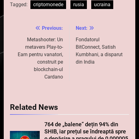
Tagged:
criptomonede
rusia
ucraina
Previous:
Next:
Navigare
în
Metashooter: Un
Fondatorul
metavers Play-to-
BitConnect, Satish
articole
Earn pentru vanatori,
Kumbhani, a disparut
construit pe
din India
blockchain-ul
Cardano
Related News
764 de „balene” dețin 94% din
SHIB, iar prețul se îndreaptă spre
o depășire a pragului de 0,000005