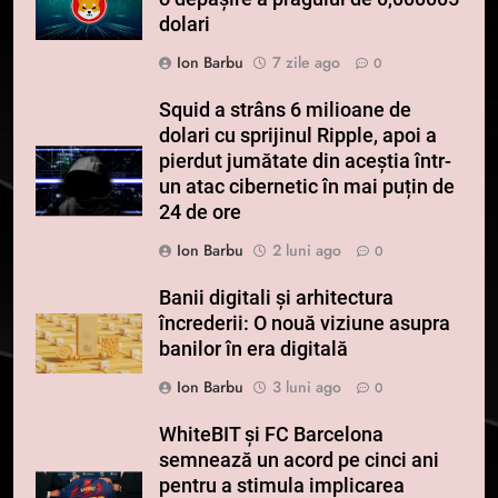
dolari
Ion Barbu
7 zile ago
0
Squid a strâns 6 milioane de
dolari cu sprijinul Ripple, apoi a
pierdut jumătate din aceștia într-
un atac cibernetic în mai puțin de
24 de ore
Ion Barbu
2 luni ago
0
Banii digitali și arhitectura
încrederii: O nouă viziune asupra
banilor în era digitală
Ion Barbu
3 luni ago
0
WhiteBIT și FC Barcelona
semnează un acord pe cinci ani
pentru a stimula implicarea