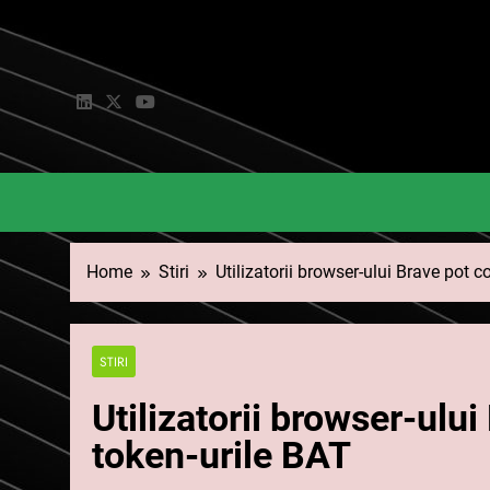
Skip
to
content
Home
Stiri
Utilizatorii browser-ului Brave pot 
STIRI
Utilizatorii browser-ulu
token-urile BAT