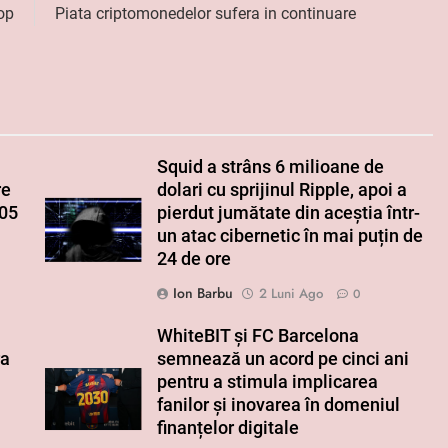
op
Piata criptomonedelor sufera in continuare
Squid a strâns 6 milioane de
re
dolari cu sprijinul Ripple, apoi a
005
pierdut jumătate din aceștia într-
un atac cibernetic în mai puțin de
24 de ore
Ion Barbu
2 Luni Ago
0
WhiteBIT și FC Barcelona
ra
semnează un acord pe cinci ani
pentru a stimula implicarea
fanilor și inovarea în domeniul
finanțelor digitale