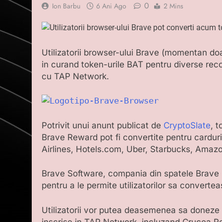
0
Ion Barbu
6 Ani Ago
2 Mins
Utilizatorii browser-ului Brave (momentan do
in curand token-urile BAT pentru diverse rec
cu TAP Network.
Potrivit unui anunt publicat de
CryptoSlate
, 
Brave Reward pot fi convertite pentru cardu
Airlines, Hotels.com, Uber, Starbucks, Amaz
Brave Software, compania din spatele Brave
pentru a le permite utilizatorilor sa converte
Utilizatorii vor putea deasemenea sa doneze B
inscrise in TAP Network, incluzand Crucea Ro