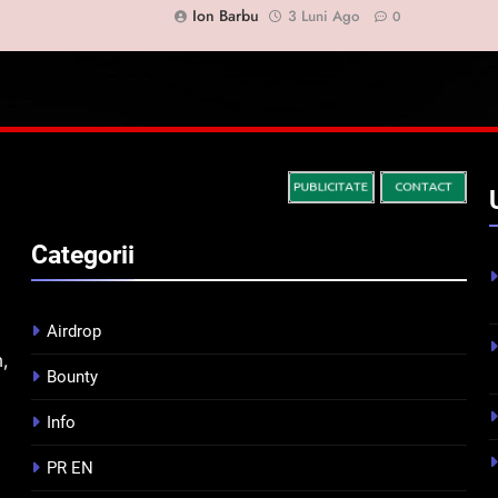
Ion Barbu
3 Luni Ago
0
Categorii
Airdrop
m,
Bounty
Info
PR EN