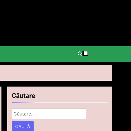
.
Căutare
Caută
după: