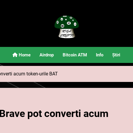
Riga Crypto
Știri Și Informații Despre Criptomonede
Home
Airdrop
Bitcoin ATM
Info
Știri
converti acum token-urile BAT
i Brave pot converti acum