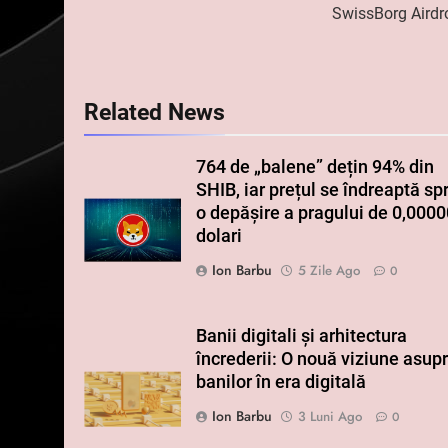
în
SwissBorg Airdr
articole
Related News
764 de „balene” dețin 94% din
SHIB, iar prețul se îndreaptă sp
o depășire a pragului de 0,000
dolari
Ion Barbu
5 Zile Ago
0
Banii digitali și arhitectura
încrederii: O nouă viziune asup
banilor în era digitală
Ion Barbu
3 Luni Ago
0