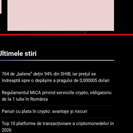
implicarea fanilor și
inovarea în domeniul
8
Lavazza utilizează
finanțelor digitale
tehnologia blockchain
pentru a asigura
STIRI
trasabilitatea cafelei
1
764 de „balene” dețin 94%
Ultimele
stiri
din SHIB, iar prețul se
îndreaptă spre o depășire
STIRI
a pragului de 0,000005
764 de „balene” dețin 94% din SHIB, iar prețul se
dolari
2
îndreaptă spre o depășire a pragului de 0,000005 dolari
Regulamentul MiCA
privind serviciile crypto,
Regulamentul MiCA privind serviciile crypto, obligatoriu
obligatoriu de la 1 iulie în
INFO
de la 1 iulie în România
România
3
Pariuri cu plata în crypto: avantaje și riscuri
Pariuri cu plata în crypto:
avantaje și riscuri
Top 10 platforme de tranzacționare a criptomonedelor în
2026
INFO