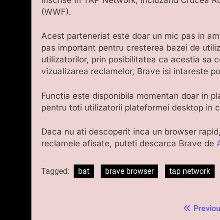
(WWF).
Acest parteneriat este doar un mic pas in amb
pas important pentru cresterea bazei de utiliz
utilizatorilor, prin posibilitatea ca acestia 
vizualizarea reclamelor, Brave isi intareste p
Functia este disponibila momentan doar in pla
pentru toti utilizatorii plateformei desktop in
Daca nu ati descoperit inca un browser rapid,
reclamele afisate, puteti descarca Brave de
Tagged:
bat
brave browser
tap network
Previou
Navigare