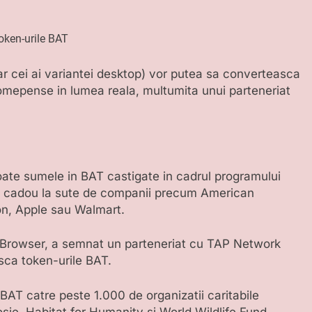
ar cei ai variantei desktop) vor putea sa converteasca
omepense in lumea reala, multumita unui parteneriat
toate sumele in BAT castigate in cadrul programului
ri cadou la sute de companii precum American
on, Apple sau Walmart.
 Browser, a semnat un parteneriat cu TAP Network
asca token-urile BAT.
AT catre peste 1.000 de organizatii caritabile
sie, Habitat for Humanity si World Wildlife Fund