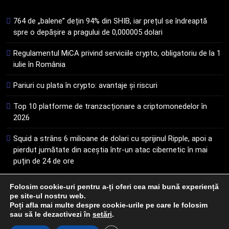
STIRI
fanilor și inovarea în domeniul
764 de „balene” dețin 94% din SHIB, iar prețul se îndreaptă
finanțelor digitale
8
spre o depășire a pragului de 0,000005 dolari
Lavazza utilizează tehnologia
Regulamentul MiCA privind serviciile crypto, obligatoriu de la 1
blockchain pentru a asigura
iulie în România
trasabilitatea cafelei
STIRI
Pariuri cu plata în crypto: avantaje și riscuri
Top 10 platforme de tranzacționare a criptomonedelor în
2026
Squid a strâns 6 milioane de dolari cu sprijinul Ripple, apoi a
pierdut jumătate din aceștia într-un atac cibernetic în mai
puțin de 24 de ore
Folosim cookie-uri pentru a-ți oferi cea mai bună experiență
pe site-ul nostru web.
Newsmatic - News WordPress Theme 2026. Powered By
Poți afla mai multe despre cookie-urile pe care le folosim
.
BlazeThemes
sau să le dezactivezi în
setări
.