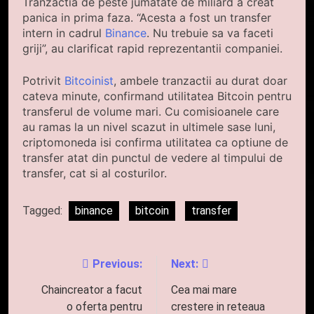
Tranzactia de peste jumatate de miliard a creat
panica in prima faza. “Acesta a fost un transfer
intern in cadrul
Binance
. Nu trebuie sa va faceti
griji”, au clarificat rapid reprezentantii companiei.
Potrivit
Bitcoinist
, ambele tranzactii au durat doar
cateva minute, confirmand utilitatea Bitcoin pentru
transferul de volume mari. Cu comisioanele care
au ramas la un nivel scazut in ultimele sase luni,
criptomoneda isi confirma utilitatea ca optiune de
transfer atat din punctul de vedere al timpului de
transfer, cat si al costurilor.
Tagged:
binance
bitcoin
transfer
Previous:
Next:
Navigare
în
Chaincreator a facut
Cea mai mare
o oferta pentru
crestere in reteaua