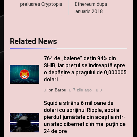
articole
preluarea Cryptopia
Ethereum dupa
ianuarie 2018
Related News
764 de „balene” dețin 94% din
SHIB, iar prețul se îndreaptă spre
o depășire a pragului de 0,000005
dolari
Ion Barbu
7 zile ago
0
Squid a strâns 6 milioane de
dolari cu sprijinul Ripple, apoi a
pierdut jumătate din aceștia într-
un atac cibernetic în mai puțin de
24 de ore