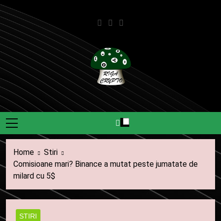
Skip
to
content
Riga Crypto
Știri Și Informații Despre
Criptomonede.
Home
Stiri
Comisioane mari? Binance a mutat peste jumatate de
milard cu 5$
STIRI