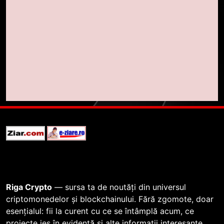
1
764 de „balene” dețin 94% din
SHIB, iar prețul se îndreaptă spre
o depășire a pragului de
STIRI
0,000005 dolari
2
Regulamentul MiCA privind
serviciile crypto, obligatoriu de
la 1 iulie în România
INFO
3
Pariuri cu plata în crypto:
avantaje și riscuri
Riga Crypto
— sursa ta de noutăți din universul
INFO
criptomonedelor și blockchainului. Fără zgomote, doar
esențialul: fii la curent cu ce se întâmplă acum, ce
4
proiecte ies în evidență și alte informații interesante.