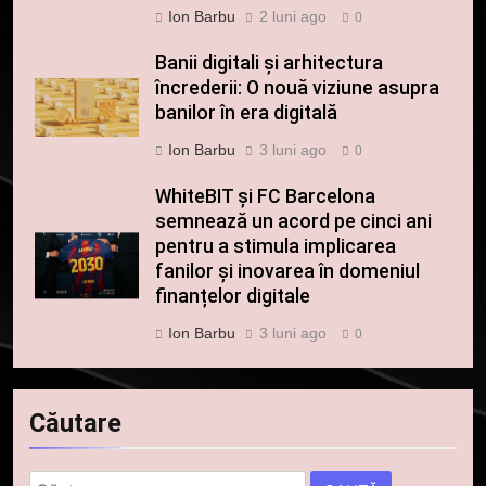
Ion Barbu
2 luni ago
0
Banii digitali și arhitectura
încrederii: O nouă viziune asupra
banilor în era digitală
Ion Barbu
3 luni ago
0
WhiteBIT și FC Barcelona
semnează un acord pe cinci ani
pentru a stimula implicarea
5
fanilor și inovarea în domeniul
Squid a strâns 6 milioane de
finanțelor digitale
dolari cu sprijinul Ripple, apoi a
Ion Barbu
3 luni ago
0
pierdut jumătate din aceștia
STIRI
într-un atac cibernetic în mai
puțin de 24 de ore
6
Căutare
Banii digitali și arhitectura
încrederii: O nouă viziune asupra
banilor în era digitală
Caută
STIRI