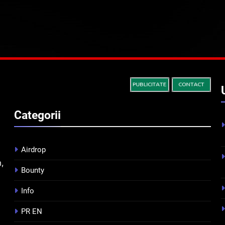
Categorii
Airdrop
m,
Bounty
Info
PR EN