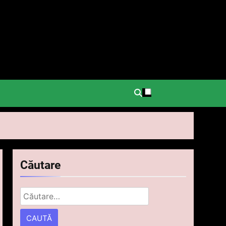
.
Căutare
Caută
după: