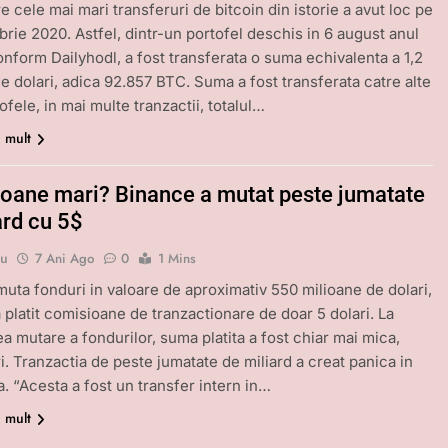
e cele mai mari transferuri de bitcoin din istorie a avut loc pe
rie 2020. Astfel, dintr-un portofel deschis in 6 august anul
onform Dailyhodl, a fost transferata o suma echivalenta a 1,2
de dolari, adica 92.857 BTC. Suma a fost transferata catre alte
fele, in mai multe tranzactii, totalul…
i mult
oane mari? Binance a mutat peste jumatate
ard cu 5$
bu
7 Ani Ago
0
1 Mins
muta fonduri in valoare de aproximativ 550 milioane de dolari,
 platit comisioane de tranzactionare de doar 5 dolari. La
a mutare a fondurilor, suma platita a fost chiar mai mica,
ri. Tranzactia de peste jumatate de miliard a creat panica in
a. “Acesta a fost un transfer intern in…
i mult