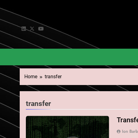
Skip
to
content
Home
transfer
transfer
Transfe
Ion Bar