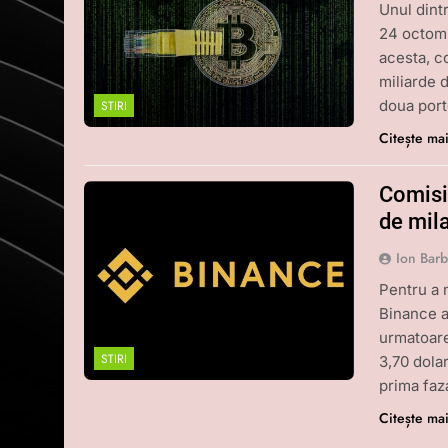
Unul dintr
24 octomb
acesta, c
miliarde 
doua porto
STIRI
Citește ma
Comisi
de mil
Ion Bar
Pentru a 
Binance a
urmatoare
STIRI
3,70 dola
prima faz
Citește ma