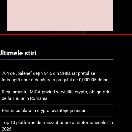
trasabilitatea cafelei
1
764 de „balene” dețin 94%
din SHIB, iar prețul se
îndreaptă spre o depășire
STIRI
a pragului de 0,000005
dolari
2
Regulamentul MiCA
Ultimele
stiri
privind serviciile crypto,
obligatoriu de la 1 iulie în
INFO
România
764 de „balene” dețin 94% din SHIB, iar prețul se
3
îndreaptă spre o depășire a pragului de 0,000005 dolari
Pariuri cu plata în crypto:
avantaje și riscuri
Regulamentul MiCA privind serviciile crypto, obligatoriu
INFO
de la 1 iulie în România
4
Pariuri cu plata în crypto: avantaje și riscuri
Top 10 platforme de
tranzacționare a
Top 10 platforme de tranzacționare a criptomonedelor în
criptomonedelor în 2026
2026
INFO