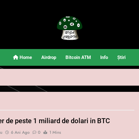
Riga Crypto
Știri Și Informații Despre Criptomonede
Home
Airdrop
Bitcoin ATM
Info
Știri
r de peste 1 miliard de dolari in BTC
bu
6 Ani Ago
0
1 Mins