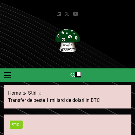
Skip
to
content
Riga Crypto
Știri Și Informații Despre
Criptomonede.
Home
Stiri
Transfer de peste 1 miliard de dolari in BTC
STIRI