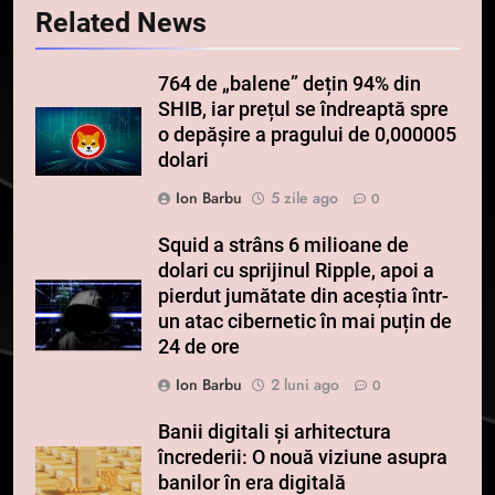
Related News
764 de „balene” dețin 94% din
SHIB, iar prețul se îndreaptă spre
o depășire a pragului de 0,000005
dolari
Ion Barbu
5 zile ago
0
Squid a strâns 6 milioane de
dolari cu sprijinul Ripple, apoi a
pierdut jumătate din aceștia într-
un atac cibernetic în mai puțin de
24 de ore
Ion Barbu
2 luni ago
0
Banii digitali și arhitectura
încrederii: O nouă viziune asupra
banilor în era digitală