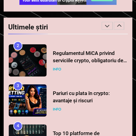
spre o depășire a pragului de
STIRI
0,000005 dolari
2
Ultimele știri
Regulamentul MiCA privind
serviciile crypto, obligatoriu de
la 1 iulie în România
INFO
3
Pariuri cu plata în crypto:
avantaje și riscuri
INFO
4
Top 10 platforme de
tranzacționare a
criptomonedelor în 2026
INFO