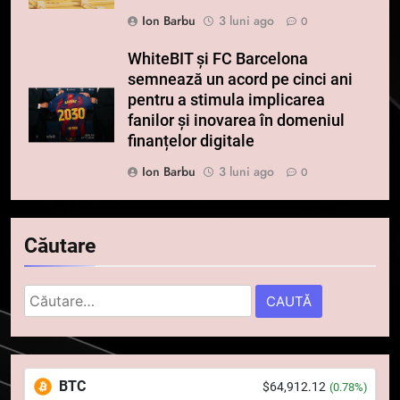
Ion Barbu
3 luni ago
0
WhiteBIT și FC Barcelona
semnează un acord pe cinci ani
pentru a stimula implicarea
fanilor și inovarea în domeniul
finanțelor digitale
Ion Barbu
3 luni ago
0
Căutare
5
Caută
Squid a strâns 6 milioane de
după:
dolari cu sprijinul Ripple, apoi a
pierdut jumătate din aceștia
STIRI
într-un atac cibernetic în mai
BTC
$64,912.12
(0.78%)
puțin de 24 de ore