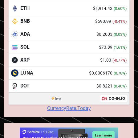
6
ETH
Banii digitali și arhitectura
$1,914.42
(0.60%)
încrederii: O nouă viziune asupra
BNB
$590.99
(-0.41%)
banilor în era digitală
STIRI
ADA
$0.2003
(0.03%)
7
SOL
$73.89
(1.61%)
WhiteBIT și FC Barcelona
semnează un acord pe cinci ani
XRP
$1.03
(-0.77%)
pentru a stimula implicarea
STIRI
fanilor și inovarea în domeniul
LUNA
$0.0006170
(0.78%)
finanțelor digitale
8
DOT
$0.8221
(0.40%)
Lavazza utilizează tehnologia
blockchain pentru a asigura
CO-IN.IO
live
trasabilitatea cafelei
STIRI
CurrencyRate.Today
1
764 de „balene” dețin 94% din
SHIB, iar prețul se îndreaptă