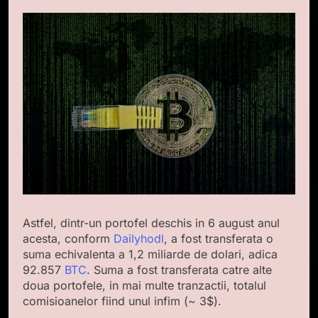
Astfel, dintr-un portofel deschis in 6 august anul
acesta, conform
Dailyhodl
, a fost transferata o
suma echivalenta a 1,2 miliarde de dolari, adica
92.857
BTC
. Suma a fost transferata catre alte
doua portofele, in mai multe tranzactii, totalul
comisioanelor fiind unul infim (~ 3$).