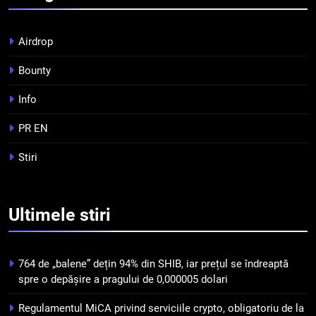
INFO
Airdrop
4
Top 10 platforme de
Bounty
tranzacționare a
criptomonedelor în 2026
INFO
Info
PR EN
5
Squid a strâns 6 milioane de
Stiri
dolari cu sprijinul Ripple, apoi a
pierdut jumătate din aceștia
STIRI
într-un atac cibernetic în mai
Ultimele
stiri
puțin de 24 de ore
6
Banii digitali și arhitectura
încrederii: O nouă viziune asupra
764 de „balene” dețin 94% din SHIB, iar prețul se îndreaptă
banilor în era digitală
spre o depășire a pragului de 0,000005 dolari
STIRI
Regulamentul MiCA privind serviciile crypto, obligatoriu de la