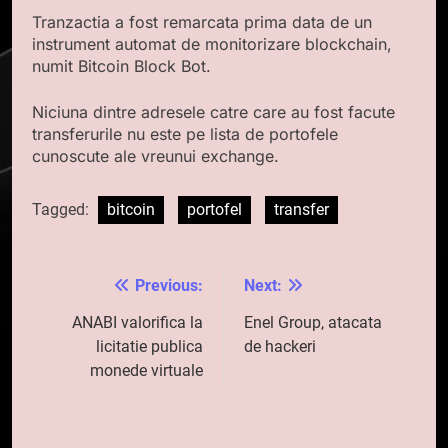
Tranzactia a fost remarcata prima data de un
instrument automat de monitorizare blockchain,
numit Bitcoin Block Bot.
Niciuna dintre adresele catre care au fost facute
transferurile nu este pe lista de portofele
cunoscute ale vreunui exchange.
Tagged:
bitcoin
portofel
transfer
Previous:
Next:
Navigare
în
ANABI valorifica la
Enel Group, atacata
licitatie publica
de hackeri
articole
monede virtuale