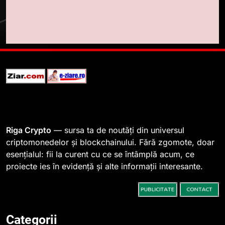
Lavazza utilizează tehnologia
blockchain pentru a asigura
trasabilitatea cafelei
STIRI
1
764 de „balene” dețin 94% din
SHIB, iar prețul se îndreaptă
spre o depășire a pragului de
STIRI
0,000005 dolari
2
Riga Crypto
— sursa ta de noutăți din universul
Regulamentul MiCA privind
criptomonedelor și blockchainului. Fără zgomote, doar
serviciile crypto, obligatoriu de
esențialul: fii la curent cu ce se întâmplă acum, ce
la 1 iulie în România
INFO
proiecte ies în evidență și alte informații interesante.
3
Pariuri cu plata în crypto:
avantaje și riscuri
Categorii